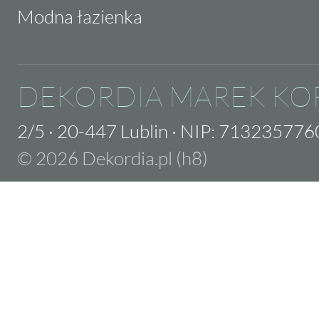
Modna łazienka
DEKORDIA MAREK KO
2/5
·
20-447 Lublin
·
NIP: 713235776
© 2026 Dekordia.pl (h8)