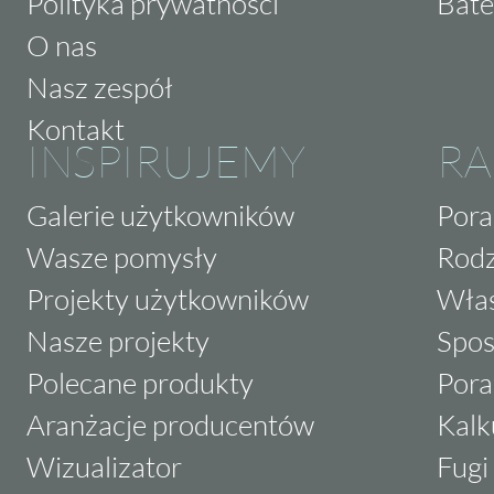
Polityka prywatności
Bate
O nas
Nasz zespół
Kontakt
INSPIRUJEMY
RA
Galerie użytkowników
Pora
Wasze pomysły
Rodz
Projekty użytkowników
Właś
Nasze projekty
Spos
Polecane produkty
Pora
Aranżacje producentów
Kalk
Wizualizator
Fugi 