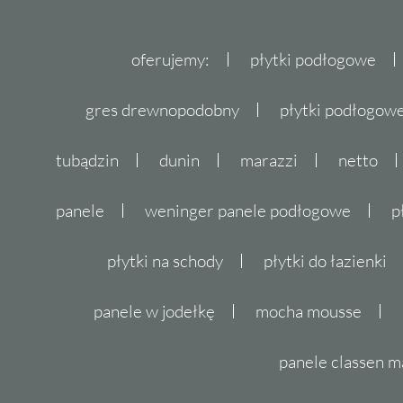
oferujemy:
płytki podłogowe
gres drewnopodobny
płytki podłogo
tubądzin
dunin
marazzi
netto
panele
weninger panele podłogowe
p
płytki na schody
płytki do łazienki
panele w jodełkę
mocha mousse
panele classen m