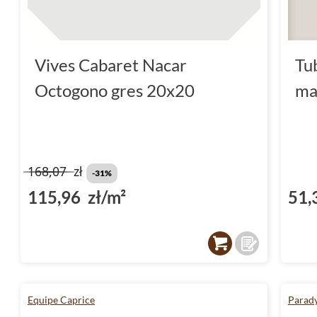
Vives Cabaret Nacar
Tu
Octogono gres 20x20
ma
168,07
zł
-31%
115,96 zł/m²
51,
Equipe Caprice
Parad