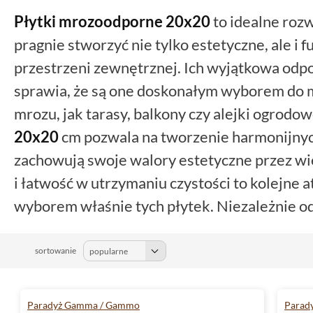
Płytki mrozoodporne
20x20
to idealne rozw
pragnie stworzyć nie tylko estetyczne, ale i
przestrzeni zewnętrznej. Ich wyjątkowa odp
sprawia, że są one doskonałym wyborem do m
mrozu, jak tarasy, balkony czy alejki ogrodo
20x20
cm pozwala na tworzenie harmonijnych
zachowują swoje walory estetyczne przez wie
i łatwość w utrzymaniu czystości to kolejne 
wyborem właśnie tych płytek. Niezależnie od
nowoczesne czy klasyczne wykończenie, nasz
mrozoodpornych 20x20 dostarczy ci produktó
sortowanie
sprostają wymaganiom nawet najbardziej w
Odkryj szeroki wybór wzorów i kolorów, któ
Paradyż Gamma / Gammo
Parad