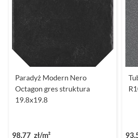
Paradyż Modern Nero
Tu
Octagon gres struktura
R1
19.8x19.8
98,77 zł/m²
93,