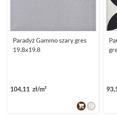
Paradyż Gammo szary gres
Pa
19.8x19.8
gr
104,11 zł/m²
93,