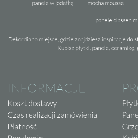
panele w jodełkę
mocha mousse
panele classen m
Dekordia to miejsce, gdzie znajdziesz inspiracje do 
Kupisz płytki, panele, ceramikę, g
INFORMACJE
P
Koszt dostawy
Płyt
Czas realizacji zamówienia
Pane
Płatność
Grze
Regulamin
Kabi