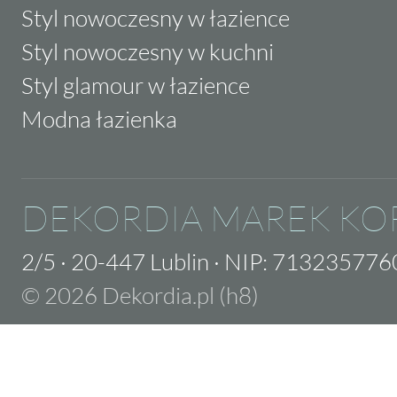
Styl nowoczesny w łazience
Styl nowoczesny w kuchni
Styl glamour w łazience
Modna łazienka
DEKORDIA MAREK KO
2/5
·
20-447 Lublin
·
NIP: 713235776
© 2026 Dekordia.pl (h8)