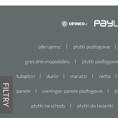
oferujemy:
płytki podłogowe
gres drewnopodobny
płytki podłogo
tubądzin
dunin
marazzi
netto
FILTRY
panele
weninger panele podłogowe
p
płytki na schody
płytki do łazienki