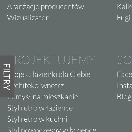
Aranżacje producentów
Kalk
Wizualizator
Fugi 
PROJEKTUJEMY
SO
FILTRY
Projekt łazienki dla Ciebie
Fac
Architekci wnętrz
Inst
Pomysł na mieszkanie
Blog
Styl retro w łazience
Styl retro w kuchni
Styl nowoczesny w łazience