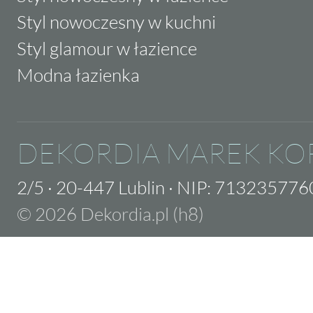
Styl nowoczesny w kuchni
Styl glamour w łazience
Modna łazienka
DEKORDIA MAREK KO
2/5
·
20-447 Lublin
·
NIP: 713235776
© 2026 Dekordia.pl (h8)