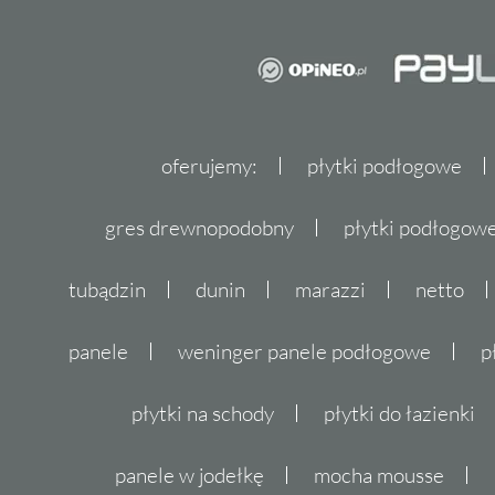
oferujemy:
płytki podłogowe
gres drewnopodobny
płytki podłogo
tubądzin
dunin
marazzi
netto
panele
weninger panele podłogowe
p
płytki na schody
płytki do łazienki
panele w jodełkę
mocha mousse