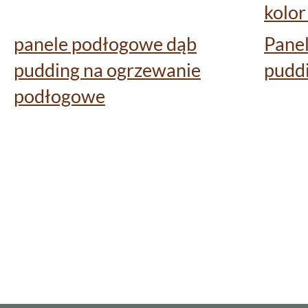
kolor
panele podłogowe dąb
Pane
pudding na ogrzewanie
puddi
podłogowe