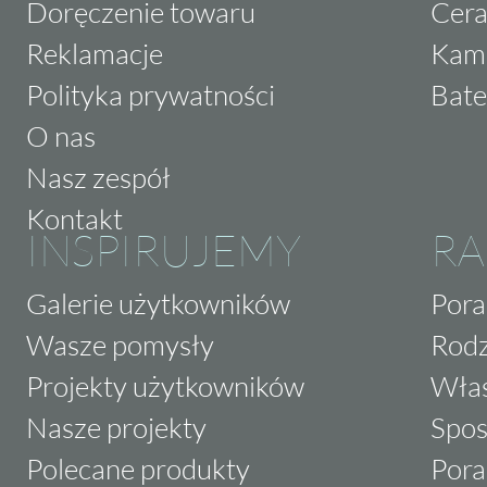
Doręczenie towaru
Cera
Reklamacje
Kam
Polityka prywatności
Bate
O nas
Nasz zespół
Kontakt
INSPIRUJEMY
RA
Galerie użytkowników
Pora
Wasze pomysły
Rodz
Projekty użytkowników
Właś
Nasze projekty
Spos
Polecane produkty
Pora