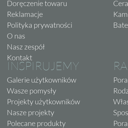
Doręczenie towaru
Cera
Reklamacje
Kam
Polityka prywatności
Bate
O nas
Nasz zespół
Kontakt
INSPIRUJEMY
RA
Galerie użytkowników
Pora
Wasze pomysły
Rodz
Projekty użytkowników
Właś
Nasze projekty
Spos
Polecane produkty
Pora