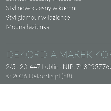
Styl nowoczesny w kuchni
Styl glamour w łazience
Modna łazienka
DEKORDIA MAREK KO
2/5
·
20-447 Lublin
·
NIP: 713235776
© 2026 Dekordia.pl (h8)