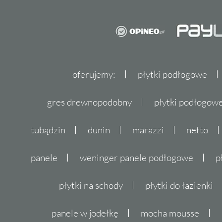
oferujemy:
płytki podłogowe
gres drewnopodobny
płytki podłogo
tubądzin
dunin
marazzi
netto
panele
weninger panele podłogowe
p
płytki na schody
płytki do łazienki
panele w jodełkę
mocha mousse