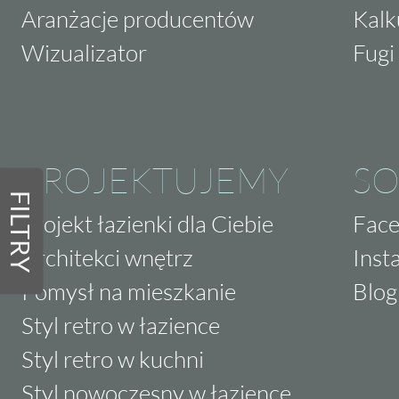
Aranżacje producentów
Kalk
Wizualizator
Fugi 
PROJEKTUJEMY
SO
FILTRY
Projekt łazienki dla Ciebie
Fac
Architekci wnętrz
Inst
Pomysł na mieszkanie
Blog
Styl retro w łazience
Styl retro w kuchni
Styl nowoczesny w łazience