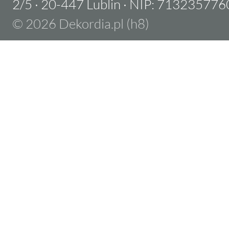
2/5
·
20-447 Lublin
·
NIP: 713235776
© 2026 Dekordia.pl (h8)