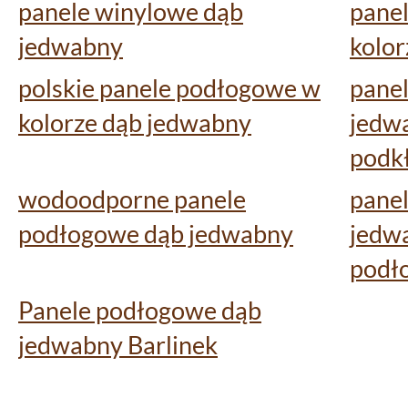
panele winylowe dąb
pane
jedwabny
kolor
polskie panele podłogowe w
pane
kolorze dąb jedwabny
jedw
podk
wodoodporne panele
pane
podłogowe dąb jedwabny
jedw
podł
Panele podłogowe dąb
jedwabny Barlinek