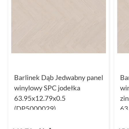
Barlinek Dąb Jedwabny panel
Ba
winylowy SPC jodełka
wi
63.95x12.79x0.5
zi
(DP5000029)
63
(D