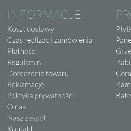
INFORMACJE
P
Koszt dostawy
Płyt
Czas realizacji zamówienia
Pane
Płatność
Grze
Regulamin
Kabi
Doręczenie towaru
Cera
Reklamacje
Kam
Polityka prywatności
Bate
O nas
Nasz zespół
Kontakt