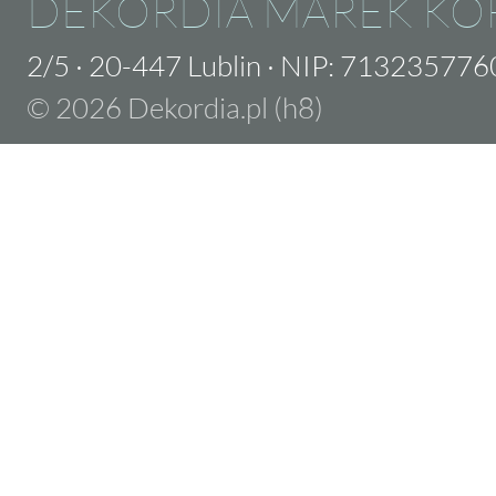
DEKORDIA MAREK KO
2/5
·
20-447 Lublin
·
NIP: 713235776
© 2026 Dekordia.pl (h8)