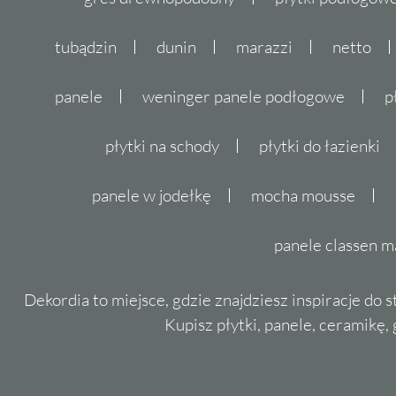
tubądzin
dunin
marazzi
netto
panele
weninger panele podłogowe
p
płytki na schody
płytki do łazienki
panele w jodełkę
mocha mousse
panele classen m
Dekordia to miejsce, gdzie znajdziesz inspiracje do 
Kupisz płytki, panele, ceramikę, g