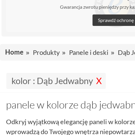
Gwarancja zwrotu pieniędzy przy 
Sprawdź ochronę
Home
Produkty
Panele i deski
Dąb 
kolor :
Dąb Jedwabny
panele w kolorze dąb jedwab
Odkryj wyjątkową elegancję paneli w kolorz
wprowadzą do Twojego wnętrza niepowtarzaln