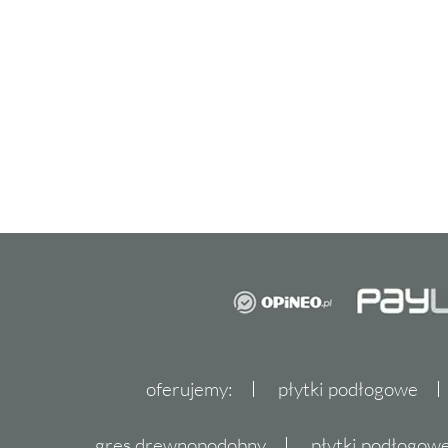
oferujemy:
płytki podłogowe
gres drewnopodobny
płytki podłogo