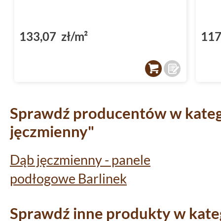
(DP3000012)
133,07 zł/m²
117
Sprawdź producentów w katego
jęczmienny"
Dąb jęczmienny - panele
podłogowe Barlinek
Sprawdź inne produkty w kateg