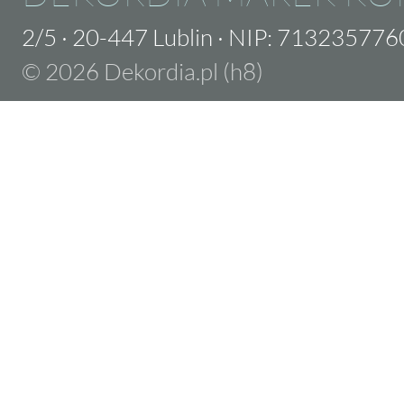
2/5
·
20-447 Lublin
·
NIP: 713235776
© 2026 Dekordia.pl (h8)