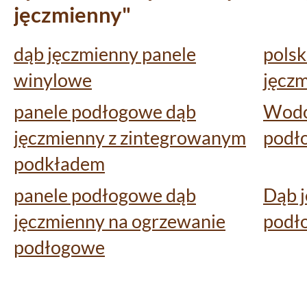
jęczmienny"
dąb jęczmienny panele
polsk
winylowe
jęcz
panele podłogowe dąb
Wodo
jęczmienny z zintegrowanym
podł
podkładem
panele podłogowe dąb
Dąb j
jęczmienny na ogrzewanie
podł
podłogowe