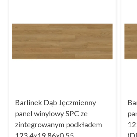
Barlinek Dąb Jęczmienny
Ba
panel winylowy SPC ze
pa
zintegrowanym podkładem
12
123.4x19.86x0.55
(D