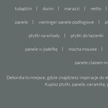
tubądzin
dunin
marazzi
netto
panele
weninger panele podłogowe
p
płytki na schody
płytki do łazienki
panele w jodełkę
mocha mousse
panele classen m
Dekordia to miejsce, gdzie znajdziesz inspiracje do 
Kupisz płytki, panele, ceramikę, g