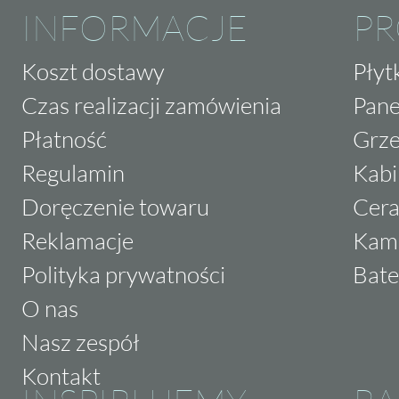
INFORMACJE
P
Koszt dostawy
Płyt
Czas realizacji zamówienia
Pane
Płatność
Grze
Regulamin
Kabi
Doręczenie towaru
Cera
Reklamacje
Kam
Polityka prywatności
Bate
O nas
Nasz zespół
Kontakt