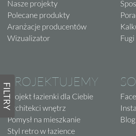
Nasze projekty
Spos
Polecane produkty
Pora
Aranżacje producentów
Kalk
Wizualizator
Fugi 
PROJEKTUJEMY
SO
FILTRY
Projekt łazienki dla Ciebie
Fac
Architekci wnętrz
Inst
Pomysł na mieszkanie
Blog
Styl retro w łazience