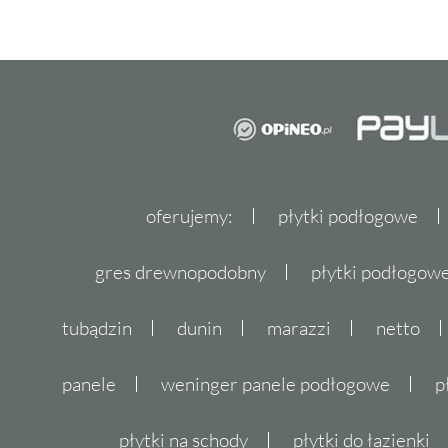
oferujemy:
płytki podłogowe
gres drewnopodobny
płytki podłogo
tubądzin
dunin
marazzi
netto
panele
weninger panele podłogowe
p
płytki na schody
płytki do łazienki