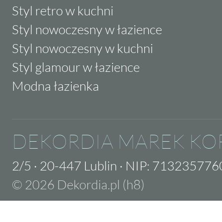
Styl retro w kuchni
Styl nowoczesny w łazience
Styl nowoczesny w kuchni
Styl glamour w łazience
Modna łazienka
DEKORDIA MAREK KO
2/5
·
20-447 Lublin
·
NIP: 713235776
© 2026 Dekordia.pl (h8)