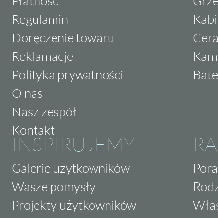
Płatność
Grze
Regulamin
Kabi
Doręczenie towaru
Cera
Reklamacje
Kam
Polityka prywatności
Bate
O nas
Nasz zespół
Kontakt
INSPIRUJEMY
RA
Galerie użytkowników
Pora
Wasze pomysły
Rodz
Projekty użytkowników
Właś