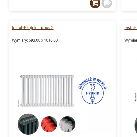
czemu grzejniki zachowują swój pierwotny wy
Możliwość wyboru odpowiedniego odcienia s
niezwykle uniwersalne i znajdują zastosowa
Instal-Projekt Tubus 2
Instal
wnętrzarskich.
Wymiary: 693.00 x 1010.00
Wymiar
Instal-Projekt grzejniki - 
elegancja w jednym
Marka Instal-Projekt od lat dostarcza rozwią
innowacyjność z estetyką. Grzejniki Instal-Pr
funkcjonalności, które spełniają oczekiwani
użytkowników. Modele z kolekcji Tubus 2 st
połączenia zaawansowanej technologii z n
minimalistyczna forma i różnorodność dostę
oraz odcienie z palety ip, pozwalają na pełną