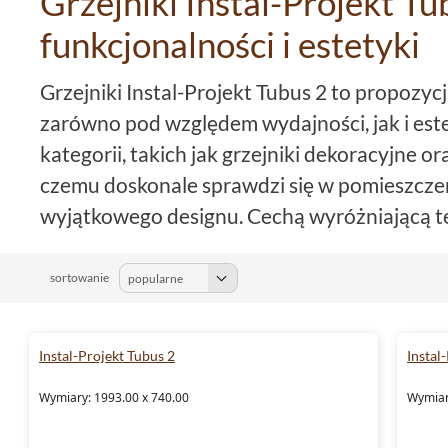
Grzejniki Instal-Projekt Tu
funkcjonalności i estetyki
Grzejniki Instal-Projekt Tubus 2 to propozyc
zarówno pod względem wydajności, jak i estet
kategorii, takich jak grzejniki dekoracyjne or
czemu doskonale sprawdzi się w pomieszcz
wyjątkowego designu. Cechą wyróżniającą te
konstrukcja. Wykonane z najwyższej jakości 
komponują się zarówno z klasycznymi, jak i
sortowanie
tylko zapewniają skuteczne ogrzewanie, ale t
częścią aranżacji wnętrza. Grzejniki Instal-
Instal-Projekt Tubus 2
Instal
dominujących kolorach, takich jak biały oraz 
Wymiary: 1993.00 x 740.00
co pozwala na jeszcze większą personalizację
Wymiar