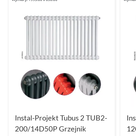
Połącz estetykę z funkcjonalnością, wybierają
Tubus 2, które doskonale wpiszą się w każdą
Instal-Projekt Tubus 2 TUB2-
In
200/14D50P Grzejnik
12