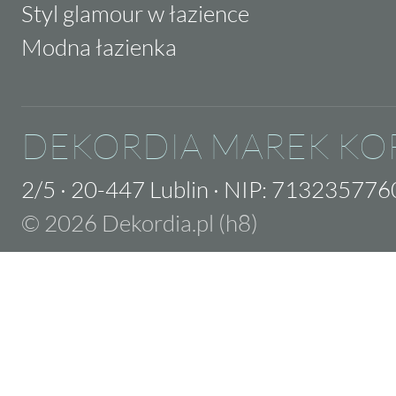
Styl glamour w łazience
Modna łazienka
DEKORDIA MAREK KO
2/5
·
20-447 Lublin
·
NIP: 713235776
© 2026 Dekordia.pl (h8)