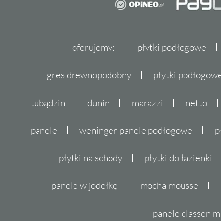
oferujemy:
płytki podłogowe
gres drewnopodobny
płytki podłogo
tubądzin
dunin
marazzi
netto
panele
weninger panele podłogowe
p
płytki na schody
płytki do łazienki
panele w jodełkę
mocha mousse
panele classen m