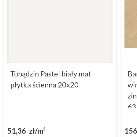
Tubądzin Pastel biały mat
Ba
płytka ścienna 20x20
wi
zi
63
(D
51,36 zł/m²
156