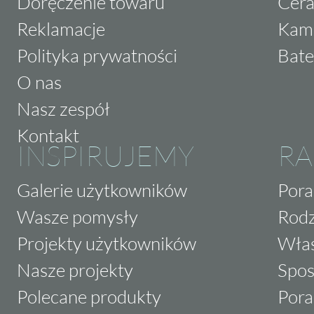
Doręczenie towaru
Cera
Reklamacje
Kam
Polityka prywatności
Bate
O nas
Nasz zespół
Kontakt
INSPIRUJEMY
RA
Galerie użytkowników
Pora
Wasze pomysły
Rodz
Projekty użytkowników
Właś
Nasze projekty
Spos
Polecane produkty
Pora