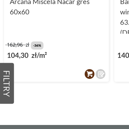
Arcana Miscela Nacar gres
Ba
60x60
wi
63
(D
162,96
zł
-36%
104,30 zł/m²
140
FILTRY