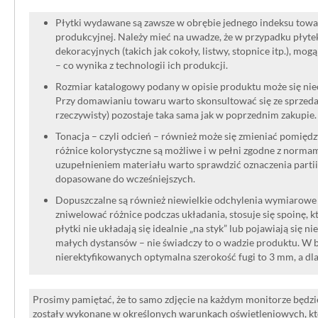
Płytki wydawane są zawsze w obrębie jednego indeksu towar
produkcyjnej. Należy mieć na uwadze, że w przypadku płyt
dekoracyjnych (takich jak cokoły, listwy, stopnice itp.), mog
– co wynika z technologii ich produkcji.
Rozmiar katalogowy podany w opisie produktu może się niec
Przy domawianiu towaru warto skonsultować się ze sprzedaw
rzeczywisty) pozostaje taka sama jak w poprzednim zakupie.
Tonacja – czyli odcień – również może się zmieniać pomięd
różnice kolorystyczne są możliwe i w pełni zgodne z norma
uzupełnieniem materiału warto sprawdzić oznaczenia partii
dopasowane do wcześniejszych.
Dopuszczalne są również niewielkie odchylenia wymiarowe w
zniwelować różnice podczas układania, stosuje się spoinę, kt
płytki nie układają się idealnie „na styk” lub pojawiają się n
małych dystansów – nie świadczy to o wadzie produktu. W br
nierektyfikowanych optymalna szerokość fugi to 3 mm, a dl
Prosimy pamiętać, że to samo zdjęcie na każdym monitorze będzie
zostały wykonane w określonych warunkach oświetleniowych, kt