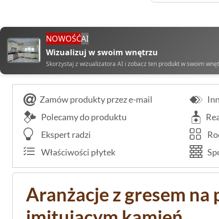
NOWOŚĆ
AI
Wizualizuj w swoim wnętrzu
Skorzystaj z wizualizatora AI i zobacz ten produkt w swoim wnę
Zamów produkty przez e-mail
Inn
Polecamy do produktu
Rea
Ekspert radzi
Rod
Właściwości płytek
Spo
Aranżacje z gresem na
imitującym kamień