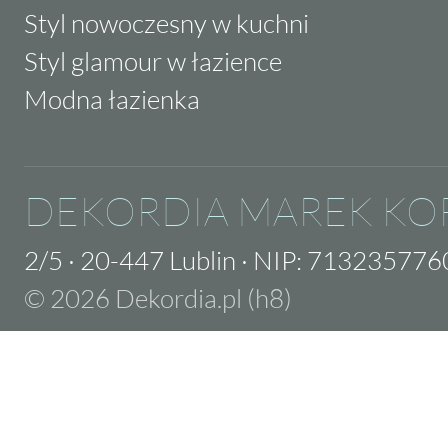
Styl nowoczesny w kuchni
Styl glamour w łazience
Modna łazienka
DEKORDIA MAREK KO
2/5
·
20-447 Lublin
·
NIP: 713235776
© 2026 Dekordia.pl (h8)