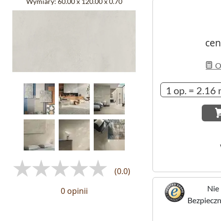
Wymiary:
60.00 x 120.00 x 0.70
cen
Ob
(0.0)
Nie 
0 opinii
Bezpieczne