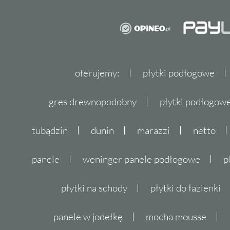
oferujemy:
płytki podłogowe
gres drewnopodobny
płytki podłogo
tubądzin
dunin
marazzi
netto
panele
weninger panele podłogowe
p
płytki na schody
płytki do łazienki
panele w jodełkę
mocha mousse