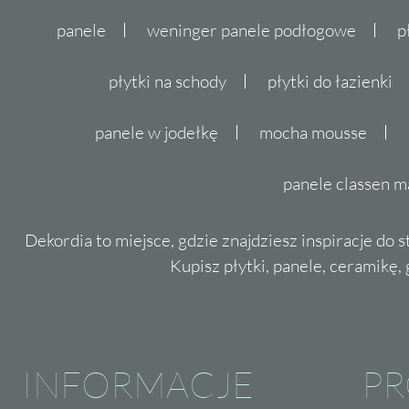
panele
weninger panele podłogowe
p
płytki na schody
płytki do łazienki
panele w jodełkę
mocha mousse
panele classen m
Dekordia to miejsce, gdzie znajdziesz inspiracje do 
Kupisz płytki, panele, ceramikę, g
INFORMACJE
P