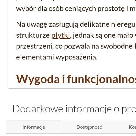
wybór dla osób ceniących prostotę i m
Na uwagę zasługują delikatne nieregu
strukturze
płytki
, jednak są one mało 
przestrzeni, co pozwala na swobodne 
elementami wyposażenia.
Wygoda i funkcjonalno
łazienki i kuchni
Dodatkowe informacje o pr
Bali Beige to produkt dedykowany po
się zarówno w miejscach o dużej inte
Informacje
Dostępność
Kos
i tam, gdzie wymagana jest łatwość cz