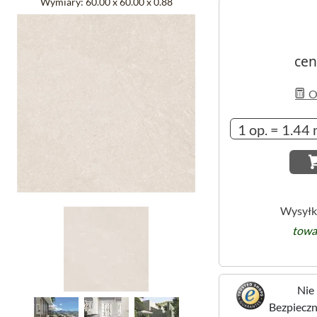
Wymiary:
60.00 x 60.00 x 0.88
cen
Ob
Wysyłk
towa
Nie 
Bezpieczne