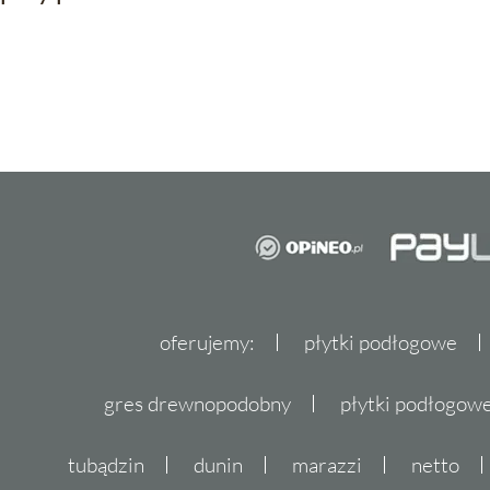
oferujemy:
płytki podłogowe
gres drewnopodobny
płytki podłogo
tubądzin
dunin
marazzi
netto