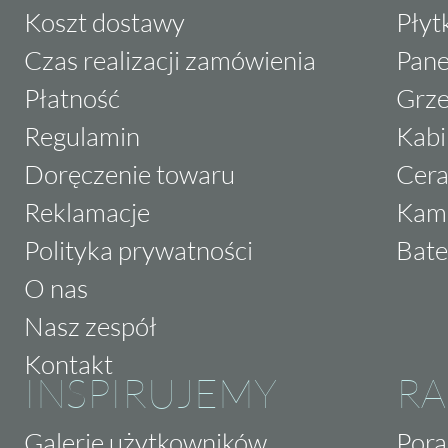
Koszt dostawy
Płyt
Czas realizacji zamówienia
Pane
Płatność
Grze
Regulamin
Kabi
Doręczenie towaru
Cera
Reklamacje
Kam
Polityka prywatności
Bate
O nas
Nasz zespół
Kontakt
INSPIRUJEMY
RA
Galerie użytkowników
Pora