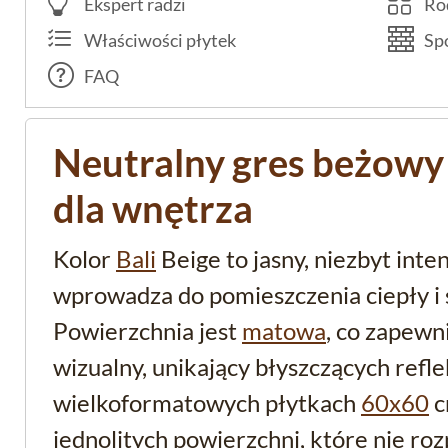
Ekspert radzi
Rod
Właściwości płytek
Spo
FAQ
Neutralny gres beżowy 
dla wnętrza
Kolor
Bali
Beige to jasny, niezbyt inte
wprowadza do pomieszczenia ciepły i
Powierzchnia jest
matowa
, co zapewn
wizualny, unikający błyszczących refl
wielkoformatowych płytkach
60x60
c
jednolitych powierzchni, które nie roz