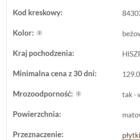
to propozycja dla tych, którzy chcą mi
Kod kreskowy:
8430
trwałego materiału podłogowego. W p
kolorem, gres ten znajduje zastosowan
Kolor:
beżo
i
bardziej klasycznych wnętrzach.
Kraj pochodzenia:
HISZ
Jego cechy techniczne i estetyczne wy
planujących wykończenie
łazienki
lub 
Minimalna cena z 30 dni:
129.0
połączenie trwałości, łatwości konser
stylistyki
podłogi
.
Mrozoodporność:
tak -
i
Powierzchnia:
mato
Przeznaczenie:
płytk