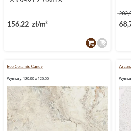
63.95x12.79x0.6
(DP5000034)
202,
156,22 zł/m²
68,
Eco Ceramic Candy
Arcana
Wymiary: 120.00 x 120.00
Wymiar