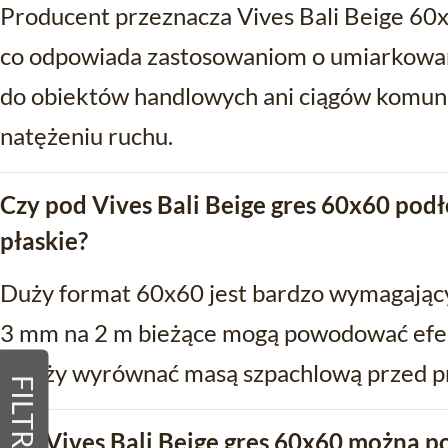
Producent przeznacza Vives Bali Beige 60x6
co odpowiada zastosowaniom o umiarkowan
do obiektów handlowych ani ciągów komun
natężeniu ruchu.
Czy pod Vives Bali Beige gres 60x60 podł
płaskie?
Duży format 60x60 jest bardzo wymagający
3 mm na 2 m bieżące mogą powodować efekt
należy wyrównać masą szpachlową przed pr
FILTRY
Czy Vives Bali Beige gres 60x60 można po