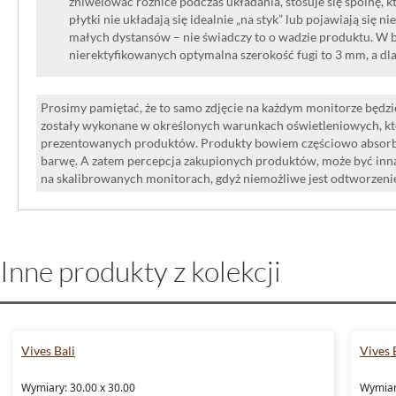
zniwelować różnice podczas układania, stosuje się spoinę, kt
płytki nie układają się idealnie „na styk” lub pojawiają się n
małych dystansów – nie świadczy to o wadzie produktu. W br
nierektyfikowanych optymalna szerokość fugi to 3 mm, a dl
Prosimy pamiętać, że to samo zdjęcie na każdym monitorze będzie
zostały wykonane w określonych warunkach oświetleniowych, kt
prezentowanych produktów. Produkty bowiem częściowo absorbują
barwę. A zatem percepcja zakupionych produktów, może być inna
na skalibrowanych monitorach, gdyż niemożliwe jest odtworzen
Inne produkty z kolekcji
Vives Bali
Vives 
Wymiary: 30.00 x 30.00
Wymiar