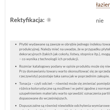
łazie
Rektyfikacja:
nie
i
Płytki wydawane są zawsze w obrębie jednego indeksu towar
produkcyjnej. Należy mieć na uwadze, że w przypadku płyt
dekoracyjnych (takich jak cokoły, listwy, stopnice itp.), mog
– co wynika z technologii ich produkcji.
Rozmiar katalogowy podany w opisie produktu może się niec
Przy domawianiu towaru warto skonsultować się ze sprzedaw
rzeczywisty) pozostaje taka sama jak w poprzednim zakupie.
Tonacja – czyli odcień – również może się zmieniać pomięd
różnice kolorystyczne są możliwe i w pełni zgodne z norma
uzupełnieniem materiału warto sprawdzić oznaczenia partii
dopasowane do wcześniejszych.
Dopuszczalne są również niewielkie odchylenia wymiarowe w