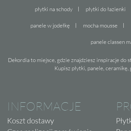
płytki na schody
płytki do łazienki
panele w jodełkę
mocha mousse
panele classen m
Dekordia to miejsce, gdzie znajdziesz inspiracje do 
Kupisz płytki, panele, ceramikę, g
INFORMACJE
P
Koszt dostawy
Płyt