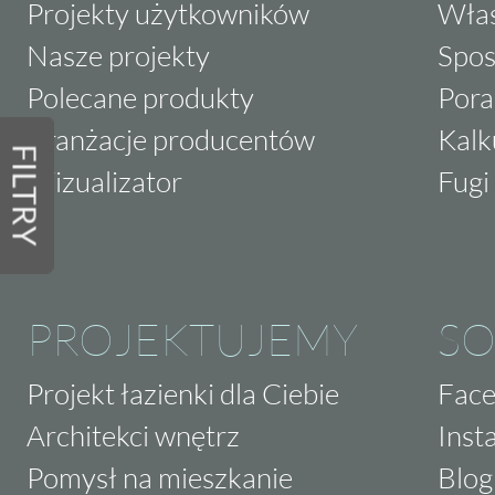
Projekty użytkowników
Właś
Nasze projekty
Spos
Polecane produkty
Pora
Aranżacje producentów
Kalk
FILTRY
Wizualizator
Fugi 
PROJEKTUJEMY
SO
Projekt łazienki dla Ciebie
Fac
Architekci wnętrz
Inst
Pomysł na mieszkanie
Blog