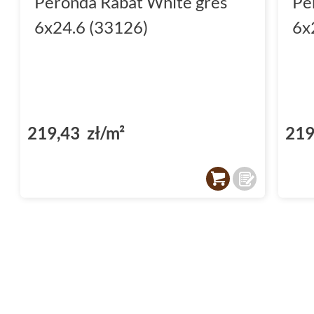
Peronda Rabat White gres
Pe
6x24.6 (33126)
6x
219,43 zł/m²
219