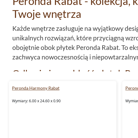
Peronda Rabat - kolekcja, 
Twoje wnętrza
Każde wnętrze zasługuje na wyjątkowy desig
unikalnych rozwiązań, które przyciągną wzro
obojętnie obok płytek Peronda Rabat. To eks
zachwyca nowoczesnością i niepowtarzalny
Odkryj niezwykłość płytek Pe
Peronda
płytki
Rabat to doskonałe połączenie
Peronda Harmony Rabat
Peron
one wyjątkowe pod każdym względem. Niezal
Wymiary: 6.00 x 24.60 x 0.90
Wymiary
remont łazienki, kuchni czy salonu, płytki z 
się w każdym z tych pomieszczeń.
Materiał