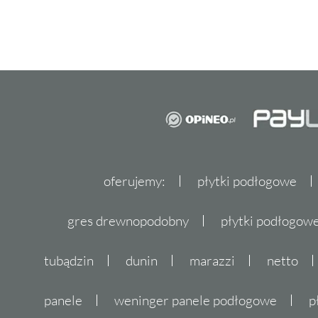
oferujemy:
płytki podłogowe
gres drewnopodobny
płytki podłogo
tubądzin
dunin
marazzi
netto
panele
weninger panele podłogowe
p