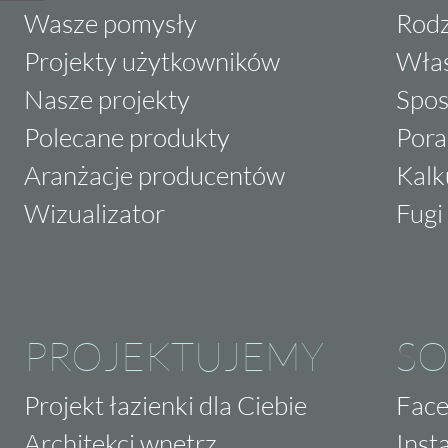
Wasze pomysły
Rodz
Projekty użytkowników
Właś
Nasze projekty
Spos
Polecane produkty
Pora
Aranżacje producentów
Kalk
Wizualizator
Fugi 
PROJEKTUJEMY
SO
Projekt łazienki dla Ciebie
Fac
Architekci wnętrz
Inst