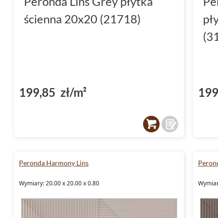
Peronda Lins Grey płytka
Pe
ścienna 20x20 (21718)
pł
(3
199,85 zł/m²
199
Peronda Harmony Lins
Peron
Wymiary: 20.00 x 20.00 x 0.80
Wymiary