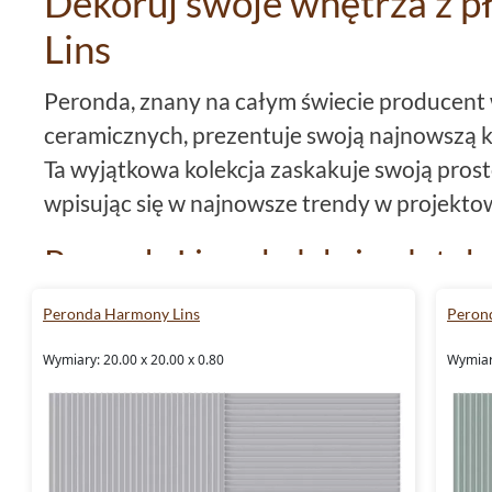
Dekoruj swoje wnętrza z p
Lins
Peronda, znany na całym świecie producent w
ceramicznych, prezentuje swoją najnowszą k
Ta wyjątkowa kolekcja zaskakuje swoją prosto
wpisując się w najnowsze trendy w projekto
Peronda Lins - kolekcja płytek
Peronda Lins to kolekcja płytek ściennych z
Peronda Harmony Lins
Peron
tworzeniu unikalnych, kreatywnych przestrzen
Wymiary: 20.00 x 20.00 x 0.80
Wymiary
płytki, które zaskakują swoim wyglądem, a je
estetyczne.
Format płytek Peronda Lins