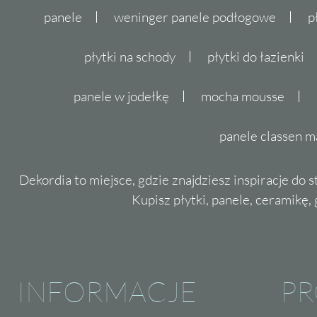
panele
weninger panele podłogowe
p
płytki na schody
płytki do łazienki
panele w jodełkę
mocha mousse
panele classen m
Dekordia to miejsce, gdzie znajdziesz inspiracje do 
Kupisz płytki, panele, ceramikę, g
INFORMACJE
P