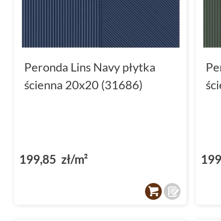
wymarzone wnętrze. Zapraszamy do kontakt
pomogą Ci dokonać najlepszego wyboru. Skorzy
ciesz się pięknem płytek Peronda Lins każde
Peronda Lins Navy płytka
Pe
ścienna 20x20 (31686)
śc
199,85 zł/m²
199