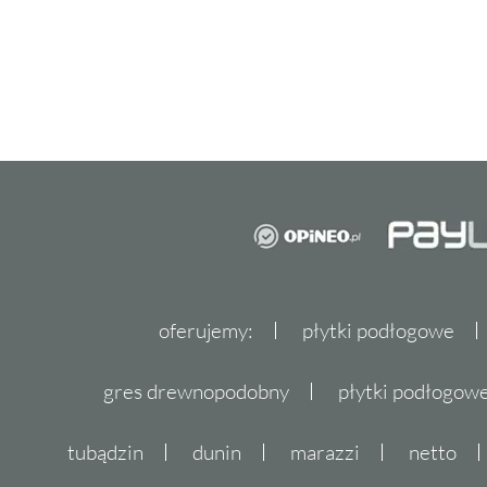
oferujemy:
płytki podłogowe
gres drewnopodobny
płytki podłogo
tubądzin
dunin
marazzi
netto