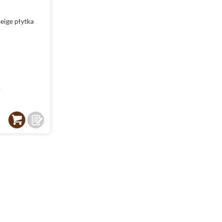
eige płytka
²