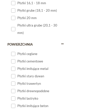
Płytki 16,1 - 18 mm
Płytki 120x60
Płytki grube (18,1 - 20 mm)
Płytki 75x75
Płytki 20 mm
Płytki 80x80
Płytki ultra grube (20,1 - 30
Płytki 90x90
mm)
Płytki 120x120
Płytki małe
POWIERZCHNIA
Płytki duże
Płytki ceglane
Płytki wielkoformatowe
Płytki cementowe
Płytki imitujące metal
Płytki stary dywan
Płytki trawertyn
Płytki drewnopodobne
Płytki lastryko
Płytki imitujące beton