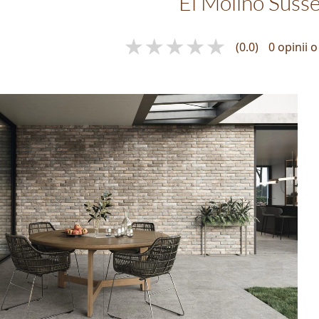
El Molino Suss
(0.0)
0 opinii 