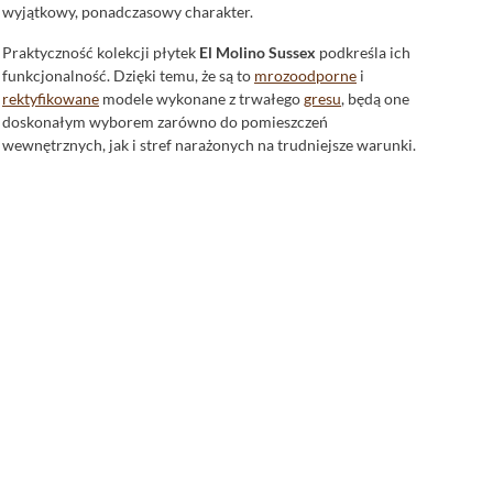
wyjątkowy, ponadczasowy charakter.
Praktyczność kolekcji płytek
El Molino Sussex
podkreśla ich
funkcjonalność. Dzięki temu, że są to
mrozoodporne
i
rektyfikowane
modele wykonane z trwałego
gresu
, będą one
doskonałym wyborem zarówno do pomieszczeń
wewnętrznych, jak i stref narażonych na trudniejsze warunki.
El Molino płytki Sussex - perfekcja w łazience
Płytki do łazienki
z kolekcji El Molino Sussex wyróżniają się
swoją unikalną stylistyką, która doskonale komponuje się z
elementami wystroju tego typu pomieszczeń. Wyjątkowa
struktura przypominająca cegle i subtelne, matowe
wykończenie nadają łazienkom naturalny, a jednocześnie
nowoczesny charakter. Dzięki prostokątnemu kształtowi oraz
wymiarom 20x60, możliwe jest tworzenie ciekawych
aranżacji, które optycznie powiększą przestrzeń.
Funkcjonalność tych mrozoodpornych i rektyfikowanych
płytek sprawia, że są one świetnym wyborem także do
łazienek o wysokiej wilgotności. Wykonane z odpornego