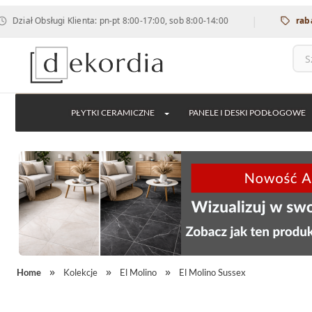
|
ał Obsługi Klienta: pn-pt 8:00-17:00, sob 8:00-14:00
rabat 12
PŁYTKI CERAMICZNE
PANELE I DESKI PODŁOGOWE
Home
Kolekcje
El Molino
El Molino Sussex