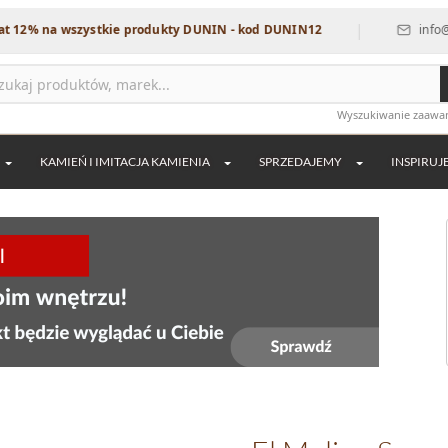
|
% na wszystkie produkty DUNIN - kod DUNIN12
info@dekor
Wyszukiwanie zaaw
KAMIEŃ I IMITACJA KAMIENIA
SPRZEDAJEMY
INSPIRUJ