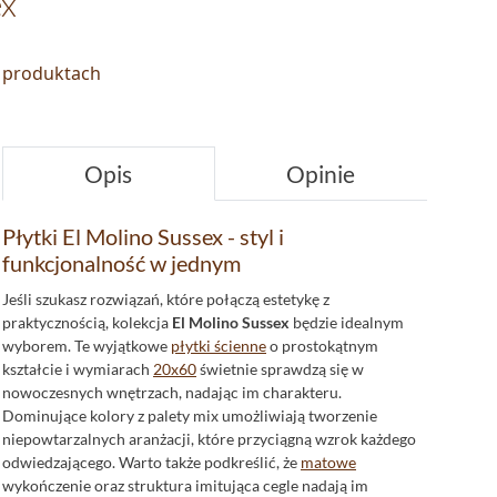
ex
o produktach
Opis
Opinie
Płytki El Molino Sussex - styl i
funkcjonalność w jednym
Jeśli szukasz rozwiązań, które połączą estetykę z
praktycznością, kolekcja
El Molino Sussex
będzie idealnym
wyborem. Te wyjątkowe
płytki ścienne
o prostokątnym
kształcie i wymiarach
20x60
świetnie sprawdzą się w
nowoczesnych wnętrzach, nadając im charakteru.
Dominujące kolory z palety mix umożliwiają tworzenie
niepowtarzalnych aranżacji, które przyciągną wzrok każdego
odwiedzającego. Warto także podkreślić, że
matowe
wykończenie oraz struktura imitująca cegle nadają im