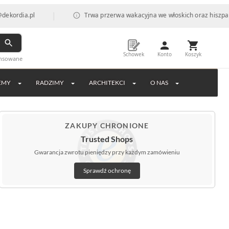
|
dia.pl
Trwa przerwa wakacyjna we włoskich oraz hiszpańskich
Schowek
Konto
Koszyk
ansowane
EMY
RADZIMY
ARCHITEKCI
O NAS
ZAKUPY CHRONIONE
Trusted Shops
Gwarancja zwrotu pieniędzy przy każdym zamówieniu
Sprawdź ochronę