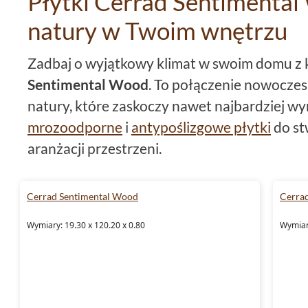
Płytki Cerrad Sentimental
natury w Twoim wnętrzu
Zadbaj o wyjątkowy klimat w swoim domu z 
Sentimental Wood
. To połączenie nowoczes
natury, które zaskoczy nawet najbardziej w
mrozoodporne
i
antypoślizgowe płytki
do st
aranżacji przestrzeni.
Cerrad płytki Sentimental Wo
Cerrad Sentimental Wood
Cerra
Cerrad Sentimental Wood
to kolekcja płyt
Wymiary: 19.30 x 120.20 x 0.80
Wymiary
formatach:
płytki
19,3x120,2 i płytki 29,7x1
możliwość dostosowania wyboru do swoich p
Precyzyjne
rektyfikowane
krawędzie płytek 
dopasowanie i estetyczne wykonanie każdej