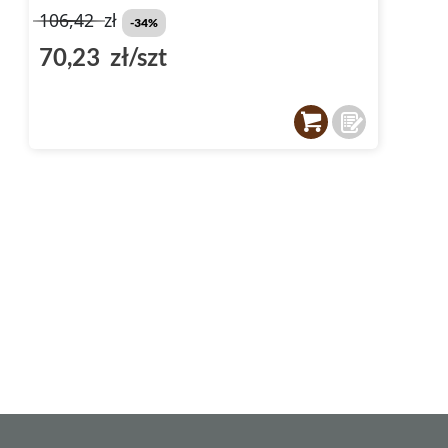
106,42
zł
-34%
70,23 zł/szt