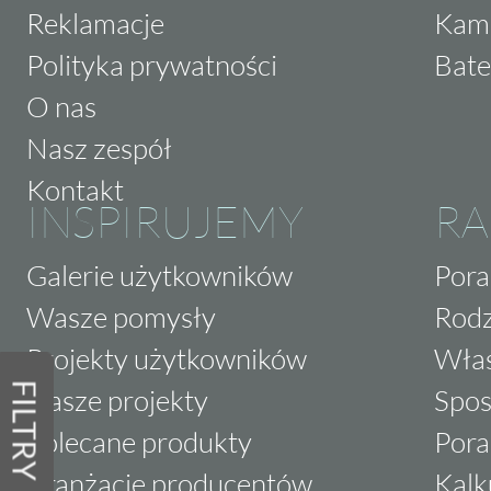
Reklamacje
Kam
Polityka prywatności
Bate
O nas
Nasz zespół
Kontakt
INSPIRUJEMY
RA
Galerie użytkowników
Pora
Wasze pomysły
Rodz
Projekty użytkowników
Właś
FILTRY
Nasze projekty
Spos
Polecane produkty
Pora
Aranżacje producentów
Kalk