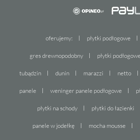
oferujemy:
płytki podłogowe
gres drewnopodobny
płytki podłogo
tubądzin
dunin
marazzi
netto
panele
weninger panele podłogowe
p
płytki na schody
płytki do łazienki
panele w jodełkę
mocha mousse