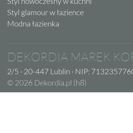
Styl nowoczesny w kuchni
Styl glamour w łazience
Modna łazienka
DEKORDIA MAREK KO
2/5
·
20-447 Lublin
·
NIP: 713235776
© 2026 Dekordia.pl (h8)