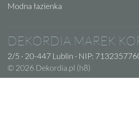
Modna łazienka
DEKORDIA MAREK KO
2/5
·
20-447 Lublin
·
NIP: 713235776
© 2026 Dekordia.pl (h8)