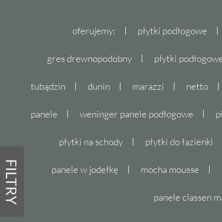
oferujemy:
płytki podłogowe
gres drewnopodobny
płytki podłogo
tubądzin
dunin
marazzi
netto
panele
weninger panele podłogowe
p
płytki na schody
płytki do łazienki
FILTRY
panele w jodełkę
mocha mousse
panele classen m