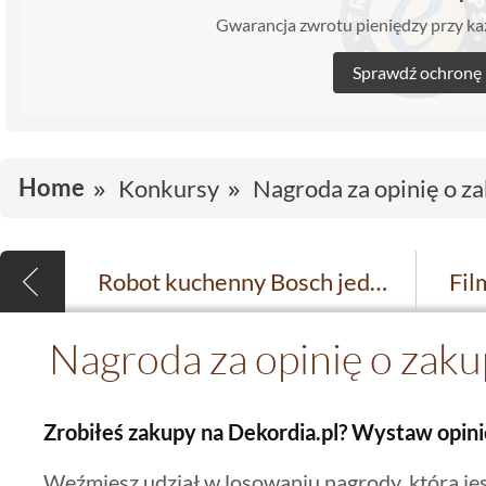
Gwarancja zwrotu pieniędzy przy 
Sprawdź ochronę
Home
Konkursy
Nagroda za opinię o z
Robot kuchenny Bosch jedzie do województwa dolnośląskiego
Nagroda za opinię o zak
Zrobiłeś zakupy na Dekordia.pl? Wystaw opini
Weźmiesz udział w losowaniu nagrody, którą j