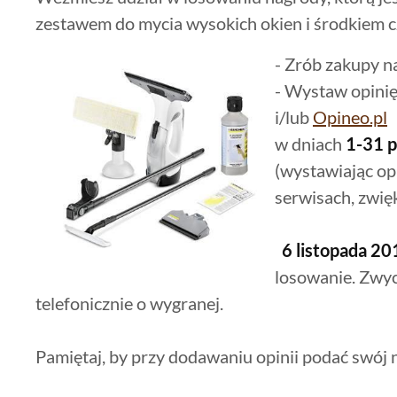
zestawem do mycia wysokich okien i środkiem
- Zrób zakupy n
- Wystaw opinię
i/lub
Opineo.pl
w dniach
1-31 p
(wystawiając o
serwisach, zwię
6 listopada 201
losowanie. Zwy
telefonicznie o wygranej.
Pamiętaj, by przy dodawaniu opinii podać swój