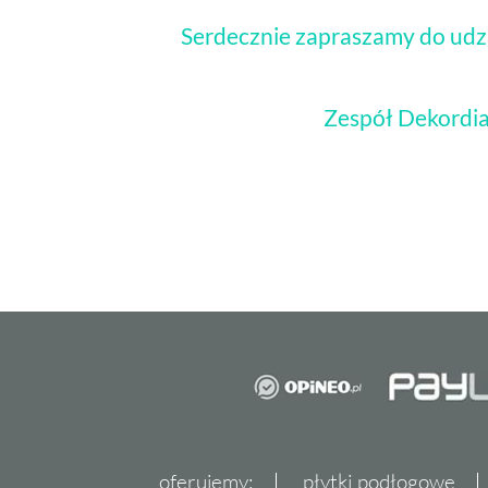
Serdecznie zapraszamy do udzi
Zespół Dekordia
oferujemy:
płytki podłogowe