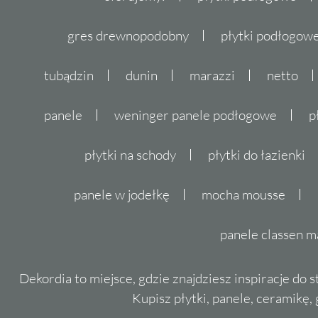
gres drewnopodobny
płytki podłogo
tubądzin
dunin
marazzi
netto
panele
weninger panele podłogowe
p
płytki na schody
płytki do łazienki
panele w jodełkę
mocha mousse
panele classen m
Dekordia to miejsce, gdzie znajdziesz inspiracje do 
Kupisz płytki, panele, ceramikę, g