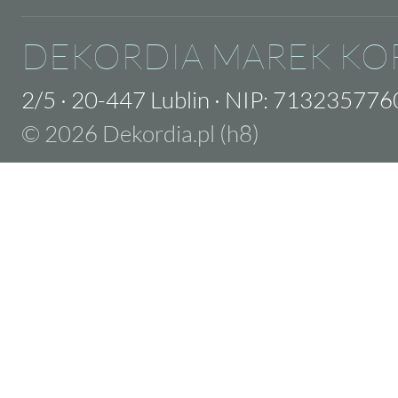
DEKORDIA MAREK KO
2/5
·
20-447 Lublin
·
NIP: 713235776
© 2026 Dekordia.pl (h8)