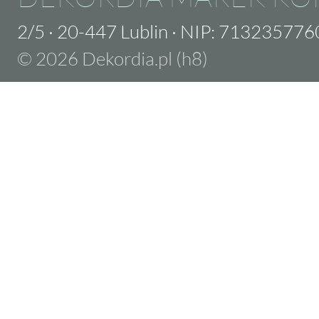
2/5
·
20-447 Lublin
·
NIP: 713235776
© 2026 Dekordia.pl (h8)