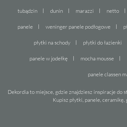
tubądzin
dunin
marazzi
netto
panele
weninger panele podłogowe
p
płytki na schody
płytki do łazienki
panele w jodełkę
mocha mousse
panele classen m
Dekordia to miejsce, gdzie znajdziesz inspiracje do 
Kupisz płytki, panele, ceramikę, g