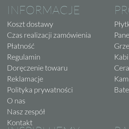
INFORMACJE
P
Koszt dostawy
Płyt
Czas realizacji zamówienia
Pane
Płatność
Grze
Regulamin
Kabi
Doręczenie towaru
Cera
Reklamacje
Kam
Polityka prywatności
Bate
O nas
Nasz zespół
Kontakt