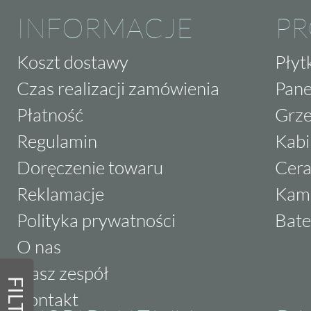
INFORMACJE
P
Koszt dostawy
Płyt
Czas realizacji zamówienia
Pane
Płatność
Grze
Regulamin
Kabi
Doręczenie towaru
Cera
Reklamacje
Kam
Polityka prywatności
Bate
O nas
Nasz zespół
FILTRY
Kontakt