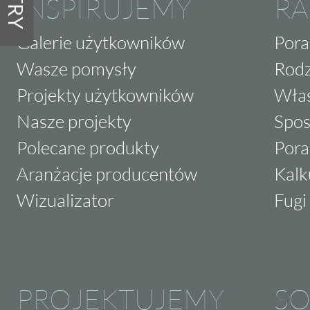
INSPIRUJEMY
RA
Galerie użytkowników
Pora
Wasze pomysły
Rodz
Projekty użytkowników
Właś
Nasze projekty
Spos
Polecane produkty
Pora
Aranżacje producentów
Kalk
Wizualizator
Fugi 
PROJEKTUJEMY
SO