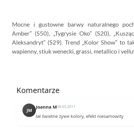
Mocne i gustowne barwy naturalnego poch
Amber” (S50), „Tygrysie Oko” (S20), „Kuszą
Aleksandryt” (S29). Trend „Kolor Show” to tak
wapienny, stiuk wenecki, grassi, metallico i vellu
Komentarze
Joanna M
09.03.2011
JM
łał świetne żywe kolory, efekt niesamowity