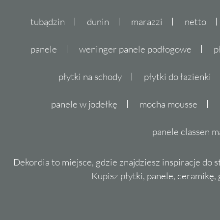
tubądzin
dunin
marazzi
netto
panele
weninger panele podłogowe
p
płytki na schody
płytki do łazienki
panele w jodełkę
mocha mousse
panele classen m
Dekordia to miejsce, gdzie znajdziesz inspiracje do 
Kupisz płytki, panele, ceramikę, g