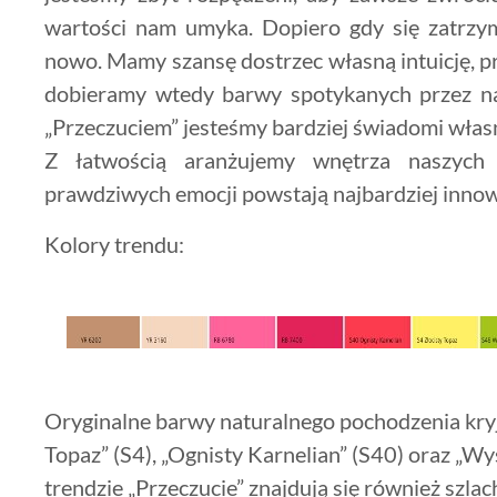
wartości nam umyka. Dopiero gdy się zatrzy
nowo. Mamy szansę dostrzec własną intuicję, p
dobieramy wtedy barwy spotykanych przez na
„Przeczuciem” jesteśmy bardziej świadomi włas
Z łatwością aranżujemy wnętrza naszych
prawdziwych emocji powstają najbardziej innowa
Kolory trendu:
Oryginalne barwy naturalnego pochodzenia kryją
Topaz” (S4), „Ognisty Karnelian” (S40) oraz „
trendzie „Przeczucie” znajdują się również szlac