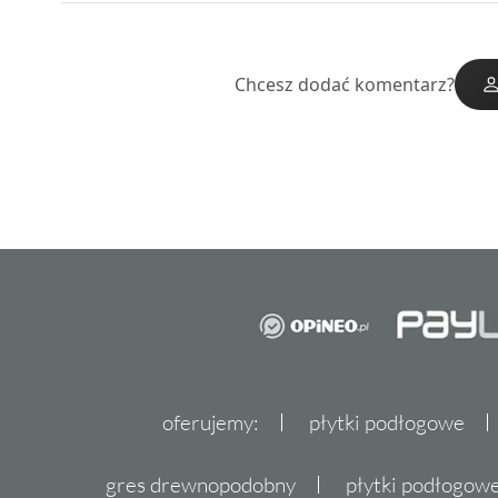
Chcesz dodać komentarz?
oferujemy:
płytki podłogowe
gres drewnopodobny
płytki podłogo