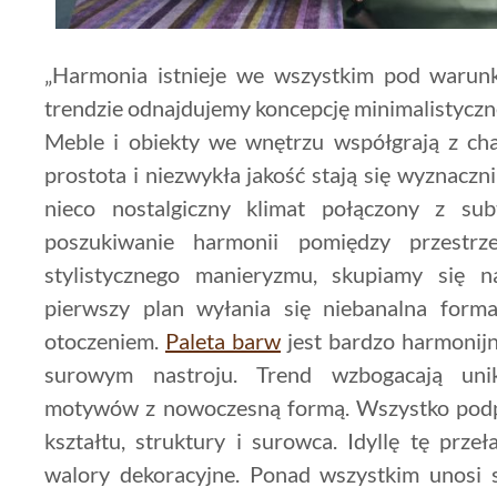
„Harmonia istnieje we wszystkim pod warun
trendzie odnajdujemy koncepcję minimalistyczn
Meble i obiekty we wnętrzu współgrają z ch
prostota i niezwykła jakość stają się wyznaczn
nieco nostalgiczny klimat połączony z sub
poszukiwanie harmonii pomiędzy przestrz
stylistycznego manieryzmu, skupiamy się n
pierwszy plan wyłania się niebanalna forma
otoczeniem.
Paleta barw
jest bardzo harmonijn
surowym nastroju. Trend wzbogacają unik
motywów z nowoczesną formą. Wszystko podpo
kształtu, struktury i surowca. Idyllę tę prze
walory dekoracyjne. Ponad wszystkim unosi s