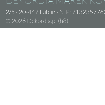
DEKORDIA MAREK KO
2/5
·
20-447 Lublin
·
NIP: 713235776
© 2026 Dekordia.pl (h8)