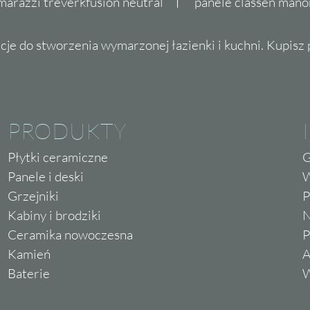
marazzi treverkfusion neutral
panele classen mano
cje do stworzenia wymarzonej łazienki i kuchni. Kupisz pł
PRODUKTY
Płytki ceramiczne
G
Panele i deski
W
Grzejniki
P
Kabiny i brodziki
N
Ceramika nowoczesna
P
Kamień
A
Baterie
W