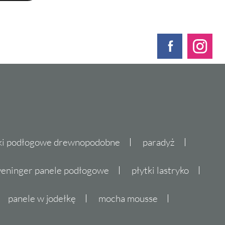
ki podłogowe drewnopodobne
paradyż
eninger panele podłogowe
płytki lastryko
panele w jodełkę
mocha mousse