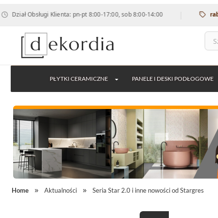
|
ł Obsługi Klienta: pn-pt 8:00-17:00, sob 8:00-14:00
rabat 12% 
PŁYTKI CERAMICZNE
PANELE I DESKI PODŁOGOWE
Home
Aktualności
Seria Star 2.0 i inne nowości od Stargres