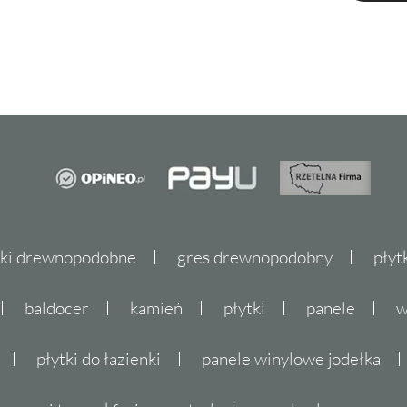
tki drewnopodobne
gres drewnopodobny
płyt
baldocer
kamień
płytki
panele
w
płytki do łazienki
panele winylowe jodełka