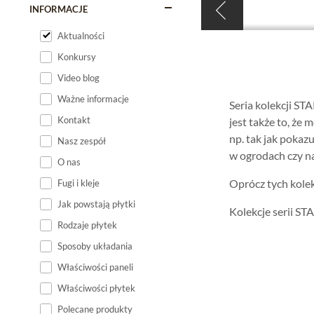
INFORMACJE
Aktualności
Konkursy
Video blog
Ważne informacje
Seria kolekcji ST
Kontakt
jest także to, że 
np. tak jak pokaz
Nasz zespół
w ogrodach czy n
O nas
Oprócz tych kolek
Fugi i kleje
Jak powstają płytki
Kolekcje serii STA
Rodzaje płytek
Sposoby układania
Właściwości paneli
Właściwości płytek
Polecane produkty