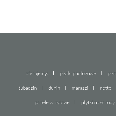
oferujemy:
płytki podłogowe
pły
tubądzin
dunin
marazzi
netto
panele winylowe
płytki na schody