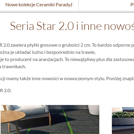
Nowe kolekcje Ceramiki Paradyż
P
Seria Star 2.0 i inne nowo
AR 2.0 zawiera płytki gresowe o grubości 2 cm. To bardzo odporn
można je układać luźno i bezpośrednio na trawie,
uje to producent na aranżacjach. To niewątpliwy plus dla zastosow
a trawnikach.
cji mamy także inne nowości w nowoczesnym stylu. Poniżej znajdzi
R 2.0: