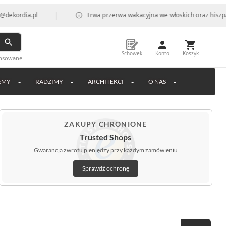
|
a.pl
Trwa przerwa wakacyjna we włoskich oraz hiszpańskich 
Schowek
Konto
Koszyk
ansowane
EMY
RADZIMY
ARCHITEKCI
O NAS
ZAKUPY CHRONIONE
Trusted Shops
Gwarancja zwrotu pieniędzy przy każdym zamówieniu
Sprawdź ochronę