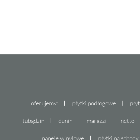
oferujemy:
płytki podłogowe
pły
tubądzin
dunin
marazzi
netto
panele winylowe
płytki na schody