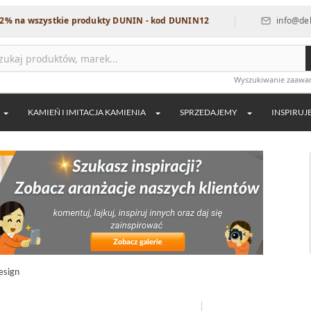
|
szystkie produkty DUNIN - kod DUNIN12
info@dekordia.pl
Wyszukiwanie zaaw
KAMIEŃ I IMITACJA KAMIENIA
SPRZEDAJEMY
INSPIRUJ
esign