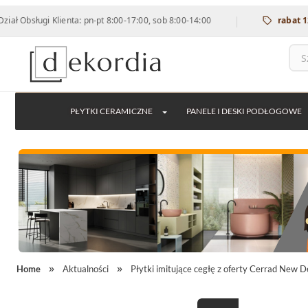
|
ługi Klienta: pn-pt 8:00-17:00, sob 8:00-14:00
rabat 12% na w
PŁYTKI CERAMICZNE
PANELE I DESKI PODŁOGOWE
Home
Aktualności
Płytki imitujące cegłę z oferty Cerrad New D