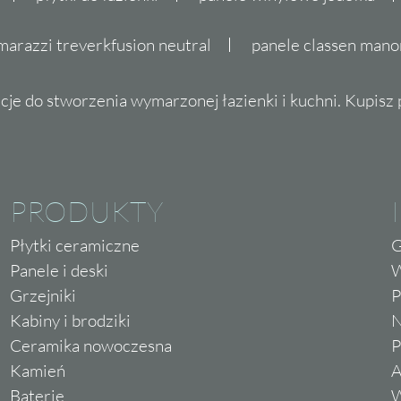
marazzi treverkfusion neutral
panele classen mano
cje do stworzenia wymarzonej łazienki i kuchni. Kupisz pł
PRODUKTY
Płytki ceramiczne
G
Panele i deski
W
Grzejniki
P
Kabiny i brodziki
N
Ceramika nowoczesna
P
Kamień
A
Baterie
W