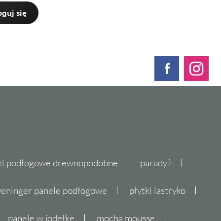
oguj się
ki podłogowe drewnopodobne
paradyż
eninger panele podłogowe
płytki lastryko
panele w jodełkę
mocha mousse