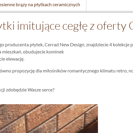
esienne brązy na płytkach ceramicznych
ytki imitujące cegłę z ofert
go producenta płytek, Cerrad New Design, znajdziecie 4 kolekcje 
a mieszkań, obudujecie kominek
ie elewację.
arówno propozycję dla miłośników romantycznego klimatu retro, 
kcji zdobędzie Wasze serce?