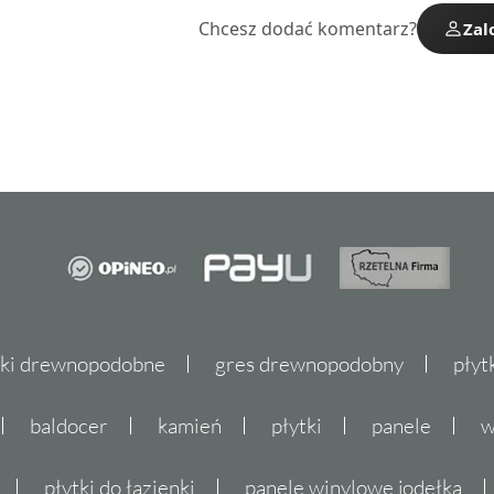
Chcesz dodać komentarz?
Zal
tki drewnopodobne
gres drewnopodobny
płyt
baldocer
kamień
płytki
panele
w
płytki do łazienki
panele winylowe jodełka