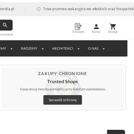
|
Trwa przerwa wakacyjna we włoskich oraz hiszpańskich fabry
Schowek
Konto
Koszyk
ansowane
EMY
RADZIMY
ARCHITEKCI
O NAS
ZAKUPY CHRONIONE
Trusted Shops
Gwarancja zwrotu pieniędzy przy każdym zamówieniu
Sprawdź ochronę