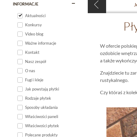
INFORMACJE
J
Aktualności
Pł
Konkursy
Video blog
Ważne informacje
W ofercie polskie
Kontakt
ozdobicie wnętrz
a także wykończyc
Nasz zespół
O nas
Znajdziecie tu z
rustykalnego.
Fugi i kleje
Jak powstają płytki
Czy któraś z kole
Rodzaje płytek
Sposoby układania
Właściwości paneli
Właściwości płytek
Polecane produkty