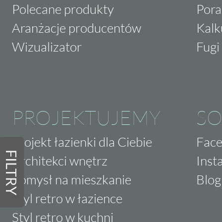
Polecane produkty
Pora
Aranżacje producentów
Kalk
Wizualizator
Fugi 
PROJEKTUJEMY
SO
Projekt łazienki dla Ciebie
Fac
FILTRY
Architekci wnętrz
Inst
Pomysł na mieszkanie
Blog
Styl retro w łazience
Styl retro w kuchni