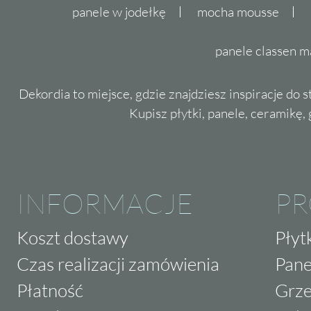
panele w jodełkę
mocha mousse
panele classen m
Dekordia to miejsce, gdzie znajdziesz inspiracje do 
Kupisz płytki, panele, ceramikę, g
INFORMACJE
P
Koszt dostawy
Płyt
Czas realizacji zamówienia
Pane
Płatność
Grze