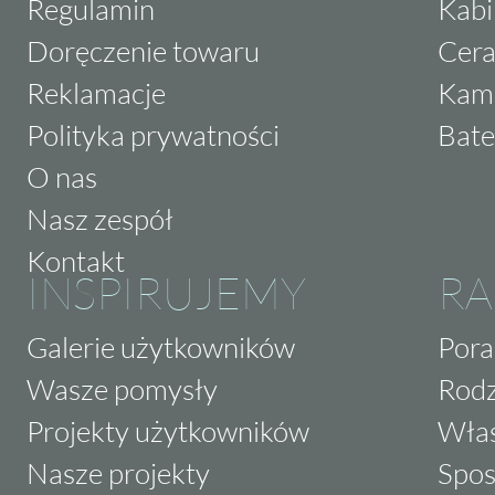
Regulamin
Kabi
Doręczenie towaru
Cera
Reklamacje
Kam
Polityka prywatności
Bate
O nas
Nasz zespół
Kontakt
INSPIRUJEMY
RA
Galerie użytkowników
Pora
Wasze pomysły
Rodz
Projekty użytkowników
Właś
Nasze projekty
Spos