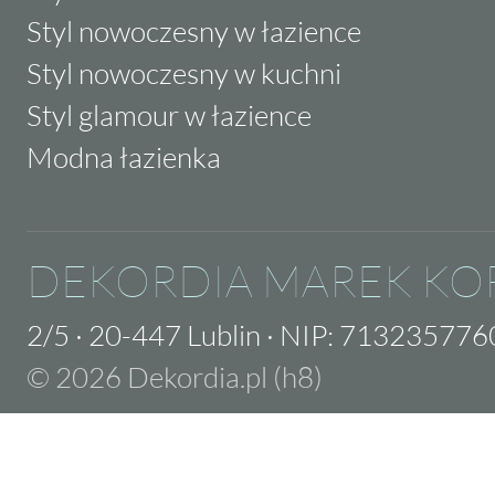
Styl nowoczesny w łazience
Styl nowoczesny w kuchni
Styl glamour w łazience
Modna łazienka
DEKORDIA MAREK KO
2/5
·
20-447 Lublin
·
NIP: 713235776
© 2026 Dekordia.pl (h8)