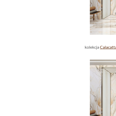
kolekcja
Calacatt