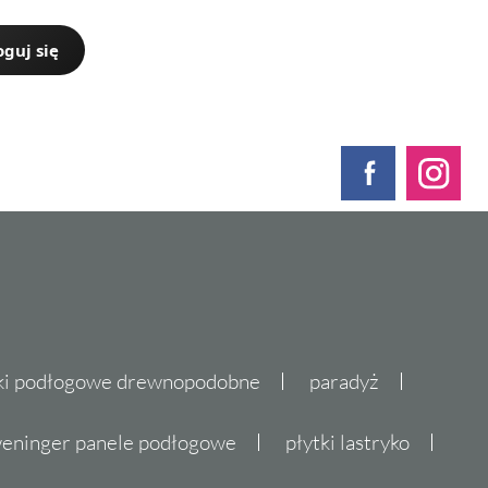
oguj się
ki podłogowe drewnopodobne
paradyż
eninger panele podłogowe
płytki lastryko