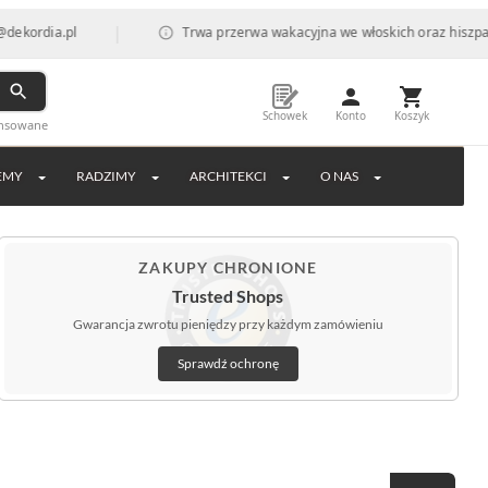
|
.pl
Trwa przerwa wakacyjna we włoskich oraz hiszpańskich fa
Schowek
Konto
Koszyk
ansowane
EMY
RADZIMY
ARCHITEKCI
O NAS
ZAKUPY CHRONIONE
Trusted Shops
Gwarancja zwrotu pieniędzy przy każdym zamówieniu
Sprawdź ochronę