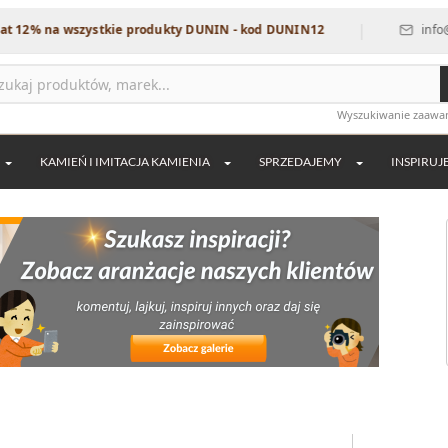
|
a wszystkie produkty DUNIN - kod DUNIN12
info@dekordia
Wyszukiwanie zaaw
KAMIEŃ I IMITACJA KAMIENIA
SPRZEDAJEMY
INSPIRUJ