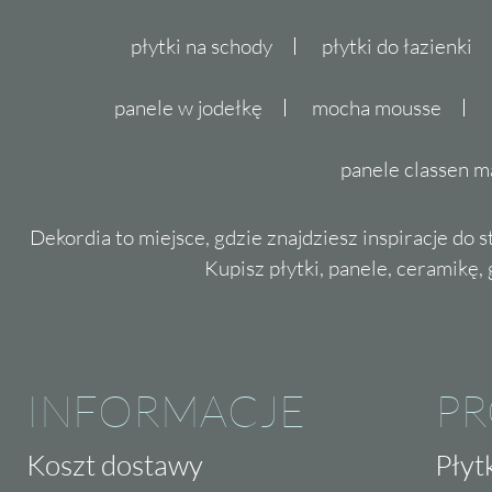
płytki na schody
płytki do łazienki
panele w jodełkę
mocha mousse
panele classen m
Dekordia to miejsce, gdzie znajdziesz inspiracje do 
Kupisz płytki, panele, ceramikę, g
INFORMACJE
P
Koszt dostawy
Płyt