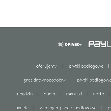
oferujemy:
płytki podłogowe
gres drewnopodobny
płytki podłogo
tubądzin
dunin
marazzi
netto
panele
weninger panele podłogowe
p