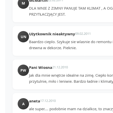
McMartin
22.02.2011
M
DLA MNIE Z ZIMNY PANUJE TAM KLIMAT , A OG
PRZYTŁACZJĄCY JEST.
Użytkownik nieaktywny
09.02.2011
UN
Baardzo cieplo. Szykuje sie wlasnie do remontu 
drewna w dekorze. Pieknie.
Pani Wiosna
21.12.2010
PW
Jak dla mnie wnętrze idealne na zimę. Ciepło k
przytulnie, miło i leniwie. Bardzo ładnie i klimat
aneta
17.12.2010
A
ale super.... podobnie mam na dzialkce, to znac