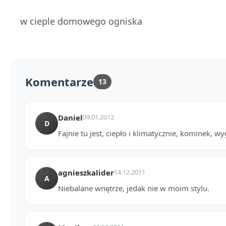
w cieple domowego ogniska
Komentarze
13
Daniel
09.01.2012
D
Fajnie tu jest, ciepło i klimatycznie, kominek, w
agnieszkalider
14.12.2011
A
Niebalane wnętrze, jedak nie w moim stylu.