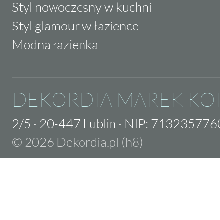
Styl nowoczesny w kuchni
Styl glamour w łazience
Modna łazienka
DEKORDIA MAREK KO
2/5
·
20-447 Lublin
·
NIP: 713235776
© 2026 Dekordia.pl (h8)