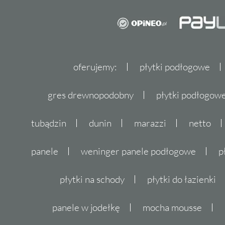
oferujemy:
płytki podłogowe
gres drewnopodobny
płytki podłogo
tubądzin
dunin
marazzi
netto
panele
weninger panele podłogowe
p
płytki na schody
płytki do łazienki
panele w jodełkę
mocha mousse