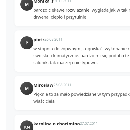
Monika_s
01.12.2011
M
bardzo ciekawe rozwiazanie, wyglada jak w tak
drwena, cieplo i przytulnie
piotr
26.08.2011
P
w stopniu dosłopwnym ,, ogniska". wykonanie rew
swojsko i klimatycznie. bardzo mi się podoba te 
salonik. tak inaczej i nie typowo.
Mirosław
25.08.2011
M
Pięknie to za mało powiedziane w tym przypadk
właściciela
karolina n chocimino
27.07.2011
KN