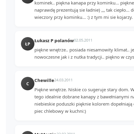
kominek.. piękna kanapa przy kominku... piękne b
naprawdę prezentują sie ładnie) ,,, tak ciepło...
wieczory przy kominku... :) z tym mi sie kojarzy. 
Łukasz P polanów
02.05.2011
ŁP
piękne wnętrze.. posiada niesamowity klimat.. jes
nowoczesne jak i z nutka tradycji.. piękno w czyst
Chewille
24.03.2011
C
Piękne wnętrze. Niskie co sugeruje stary dom. W
tego idealnie dobrane kanapy z bawełnianymi n
niebieskie poduszki pięknie kolorem dopełniają c
piec chlebowy w kuchni:)