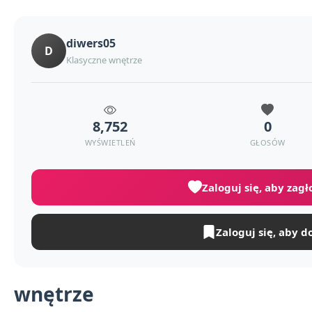
diwers05
D
Klasyczne wnętrze
8,752
0
WYŚWIETLEŃ
GŁOSÓW
Zaloguj się, aby zag
Zaloguj się, aby d
wnętrze