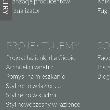
FILTRY
Aranżacje producentów
Kalk
Wizualizator
Fugi 
PROJEKTUJEMY
SO
Projekt łazienki dla Ciebie
Fac
Architekci wnętrz
Inst
Pomysł na mieszkanie
Blog
Styl retro w łazience
Styl retro w kuchni
Styl nowoczesny w łazience