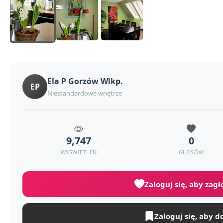
Ela P Gorzów Wlkp.
EP
Niestandardowe wnętrze
9,747
0
WYŚWIETLEŃ
GŁOSÓW
Zaloguj się, aby zag
Zaloguj się, aby d