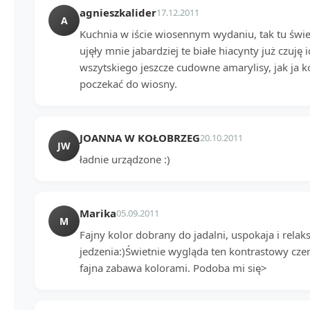
agnieszkalider
17.12.2011
A
Kuchnia w iście wiosennym wydaniu, tak tu śwież
ujęły mnie jabardziej te białe hiacynty już czuję
wszytskiego jeszcze cudowne amarylisy, jak ja 
poczekać do wiosny.
JOANNA W KOŁOBRZEG
20.10.2011
JW
ładnie urządzone :)
Marika
05.09.2011
M
Fajny kolor dobrany do jadalni, uspokaja i relak
jedzenia:)Świetnie wygląda ten kontrastowy czer
fajna zabawa kolorami. Podoba mi się>