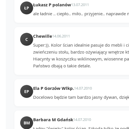
Łukasz P polanów
13.07.2011
ŁP
ale ładnie .. ciepło.. miło.. przyjenie.. naprawde 
Chewille
14.06.2011
C
Super:)). Kolor ścian idealnie pasuje do mebli i 
zwieńczeniu stołu, bardzo ożywiający wnętrze 
Hiacynty w koszyczku wiklinowym, wiosenne pach
Państwo dbają o takie detale.
Ela P Gorzów Wlkp.
14.07.2010
EP
Docelowo będzie tam bardzo jasny dywan, dzięk
Barbara M Gdańsk
14.07.2010
BM
Ładny "świeży" kolor ścian. Szkoda tylko że podł