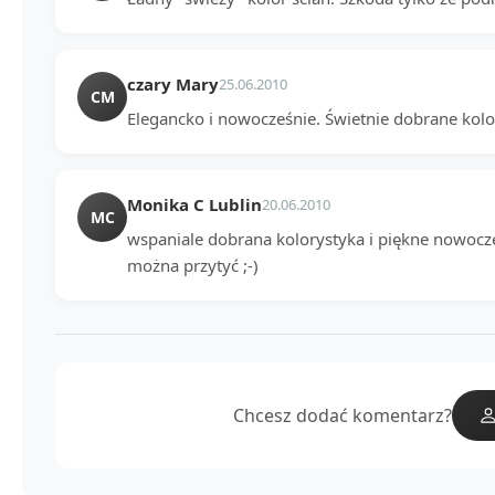
czary Mary
25.06.2010
CM
Elegancko i nowocześnie. Świetnie dobrane kolo
Monika C Lublin
20.06.2010
MC
wspaniale dobrana kolorystyka i piękne nowocze
można przytyć ;-)
Chcesz dodać komentarz?