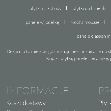
płytki na schody
płytki do łazienki
panele w jodełkę
mocha mousse
panele classen m
Dekordia to miejsce, gdzie znajdziesz inspiracje do 
Kupisz płytki, panele, ceramikę, g
INFORMACJE
P
Koszt dostawy
Płyt