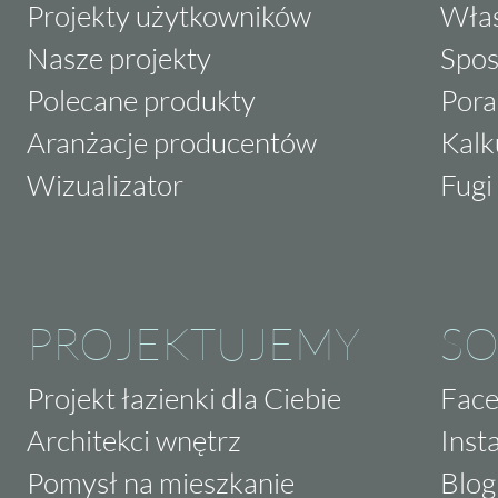
Projekty użytkowników
Właś
Nasze projekty
Spos
Polecane produkty
Pora
Aranżacje producentów
Kalk
Wizualizator
Fugi 
PROJEKTUJEMY
SO
Projekt łazienki dla Ciebie
Fac
Architekci wnętrz
Inst
Pomysł na mieszkanie
Blog