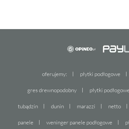
oferujemy:
płytki podłogowe
gres drewnopodobny
płytki podłogo
tubądzin
dunin
marazzi
netto
panele
weninger panele podłogowe
p