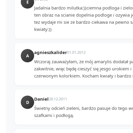
E
Jadalnia bardzo milutka:))ciemna podloga i zielo
ten obraz na scianie dopelnia podloge i ozywia j
tez wydaje mi sie ze bardzo ciekawa na pewno s
kwiaty:))
agnieszkalider
01.01.2012
A
Wczoraj zauważyłam, że mój amarylis dodatał p
zakwitnie, więc będę cieszyć się jesgo urokiem
czerwonym kolorkiem. Kocham kwiaty i bardzo 
Daniel
28.12.2011
D
Świetny odcień zieleni, bardzo pasuje do tego 
szafkami i podłogą.