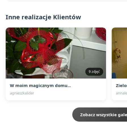
Inne realizacje Klientów
9 zdjęć
W moim magicznym domu...
Zielo
agnieszkalider
annal
Zobacz wszystkie gale