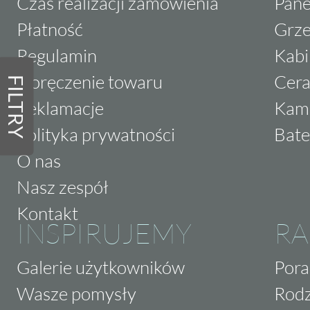
Czas realizacji zamówienia
Pane
Płatność
Grze
Regulamin
Kabi
Doręczenie towaru
Cera
FILTRY
Reklamacje
Kam
Polityka prywatności
Bate
O nas
Nasz zespół
Kontakt
INSPIRUJEMY
RA
Galerie użytkowników
Pora
Wasze pomysły
Rodz