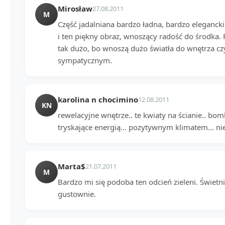
Mirosław
27.08.2011
M
Część jadalniana bardzo ładna, bardzo elegancki 
i ten piękny obraz, wnoszący radość do środka. 
tak dużo, bo wnoszą dużo światła do wnętrza cz
sympatycznym.
karolina n chocimino
12.08.2011
KN
rewelacyjne wnętrze.. te kwiaty na ścianie.. bo
tryskające energią... pozytywnym klimatem... n
Marta$
21.07.2011
M
Bardzo mi się podoba ten odcień zieleni. Świetni
gustownie.