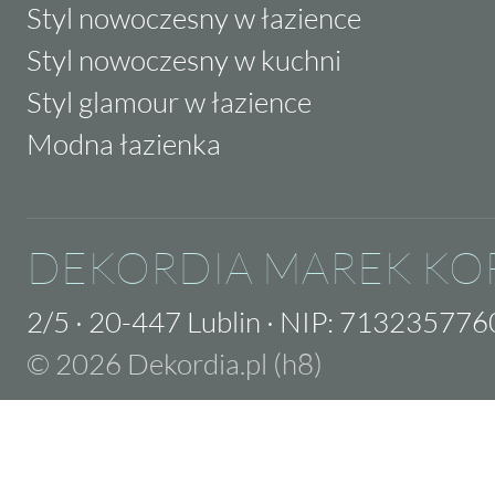
Styl nowoczesny w łazience
Styl nowoczesny w kuchni
Styl glamour w łazience
Modna łazienka
DEKORDIA MAREK KO
2/5
·
20-447 Lublin
·
NIP: 713235776
© 2026 Dekordia.pl (h8)