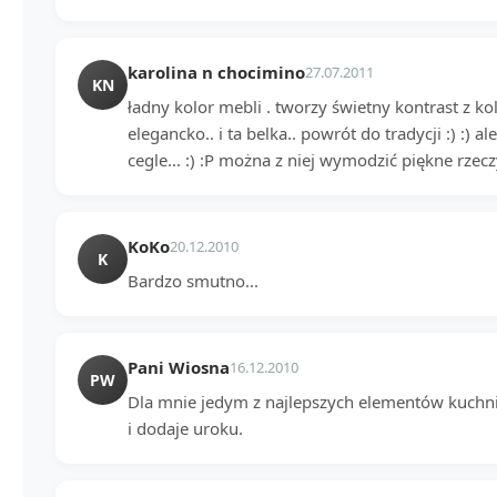
karolina n chocimino
27.07.2011
KN
ładny kolor mebli . tworzy świetny kontrast z kol
elegancko.. i ta belka.. powrót do tradycji :) :) 
cegle... :) :P można z niej wymodzić piękne rzecz
KoKo
20.12.2010
K
Bardzo smutno...
Pani Wiosna
16.12.2010
PW
Dla mnie jedym z najlepszych elementów kuchni 
i dodaje uroku.