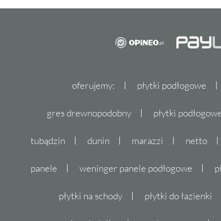
oferujemy:
płytki podłogowe
gres drewnopodobny
płytki podłogo
tubądzin
dunin
marazzi
netto
panele
weninger panele podłogowe
p
płytki na schody
płytki do łazienki