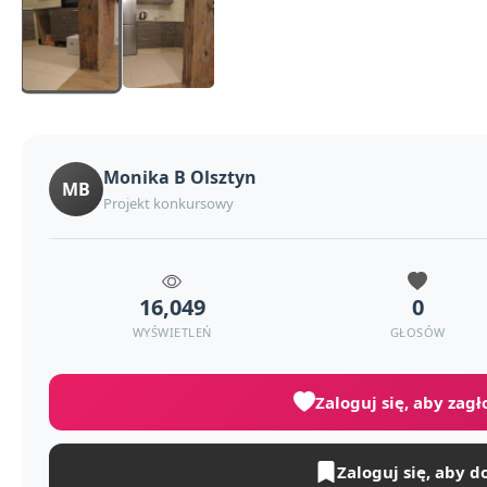
Monika B Olsztyn
MB
Projekt konkursowy
16,049
0
WYŚWIETLEŃ
GŁOSÓW
Zaloguj się, aby zag
Zaloguj się, aby d