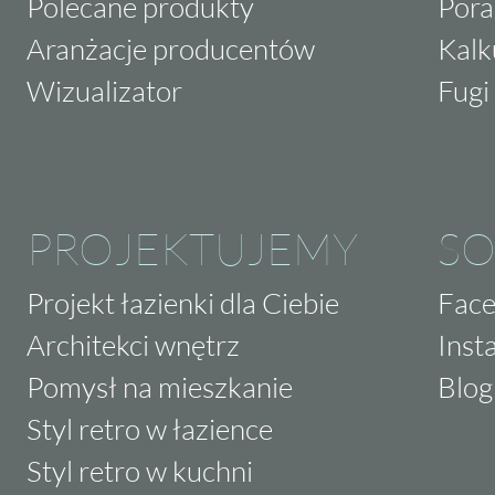
Polecane produkty
Pora
Aranżacje producentów
Kalk
Wizualizator
Fugi 
PROJEKTUJEMY
SO
Projekt łazienki dla Ciebie
Fac
Architekci wnętrz
Inst
Pomysł na mieszkanie
Blog
Styl retro w łazience
Styl retro w kuchni