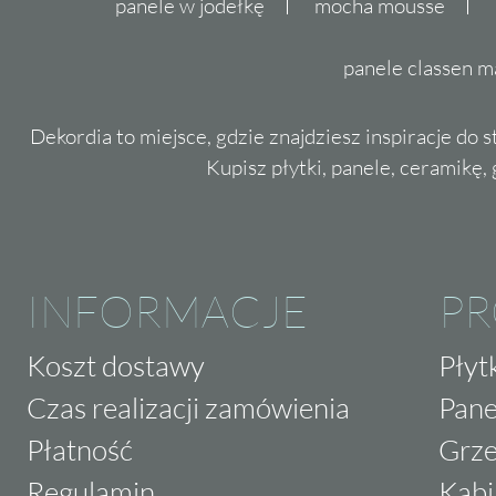
panele w jodełkę
mocha mousse
panele classen m
Dekordia to miejsce, gdzie znajdziesz inspiracje do 
Kupisz płytki, panele, ceramikę, g
INFORMACJE
P
Koszt dostawy
Płyt
Czas realizacji zamówienia
Pane
Płatność
Grze
Regulamin
Kabi