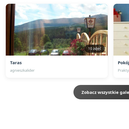
10 zdjęć
Taras
Pokój
agnieszkalider
Prakty
Zobacz wszystkie gale