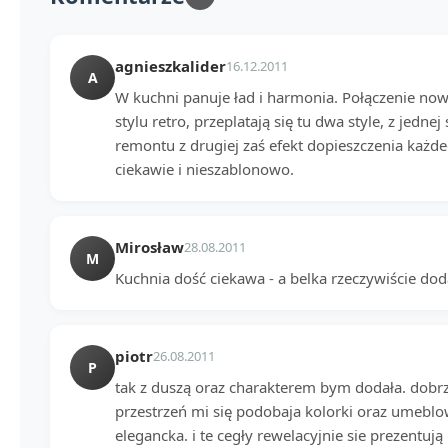
agnieszkalider
16.12.2011
A
W kuchni panuje ład i harmonia. Połączenie now
stylu retro, przeplatają się tu dwa style, z jedn
remontu z drugiej zaś efekt dopieszczenia każdeg
ciekawie i nieszablonowo.
Mirosław
28.08.2011
M
Kuchnia dość ciekawa - a belka rzeczywiście doda
piotr
26.08.2011
P
tak z duszą oraz charakterem bym dodała. do
przestrzeń mi się podobaja kolorki oraz umeblo
elegancka. i te cegły rewelacyjnie sie prezentują 