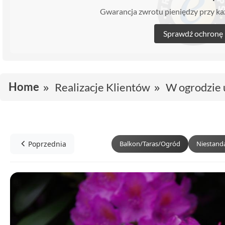
Gwarancja zwrotu pieniędzy przy 
Sprawdź ochronę
Home
Realizacje Klientów
W ogrodzie
Poprzednia
Balkon/Taras/Ogród
Niestand