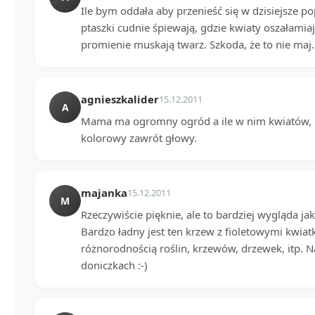
Ile bym oddała aby przenieść się w dzisiejsze p
ptaszki cudnie śpiewają, gdzie kwiaty oszałamia
promienie muskają twarz. Szkoda, że to nie maj.
agnieszkalider
15.12.2011
A
Mama ma ogromny ogród a ile w nim kwiatów, k
kolorowy zawrót głowy.
majanka
15.12.2011
M
Rzeczywiście pięknie, ale to bardziej wygląda ja
Bardzo ładny jest ten krzew z fioletowymi kwia
różnorodnością roślin, krzewów, drzewek, itp. N
doniczkach :-)