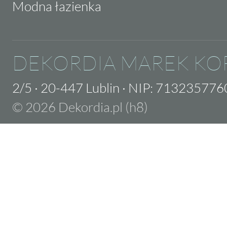
Modna łazienka
DEKORDIA MAREK KO
2/5
·
20-447 Lublin
·
NIP: 713235776
© 2026 Dekordia.pl (h8)