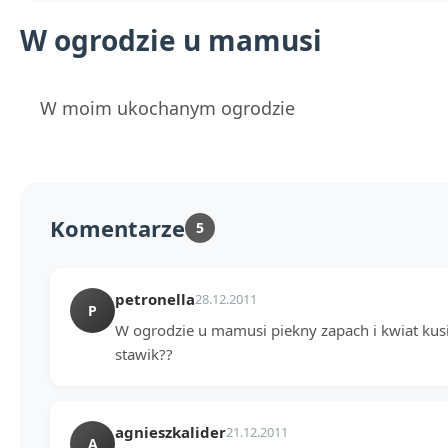
W ogrodzie u mamusi
W moim ukochanym ogrodzie
Komentarze
5
petronella
28.12.2011
P
W ogrodzie u mamusi piekny zapach i kwiat kusi:)
stawik??
agnieszkalider
21.12.2011
A