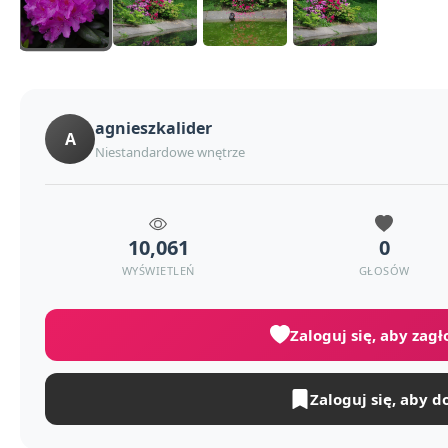
agnieszkalider
A
Niestandardowe wnętrze
10,061
0
WYŚWIETLEŃ
GŁOSÓW
Zaloguj się, aby zag
Zaloguj się, aby d