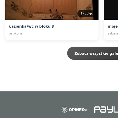
17 zdjęć
Łazienka/wc w bloku 3
moje
art-kom
sabina
Zobacz wszystkie gale