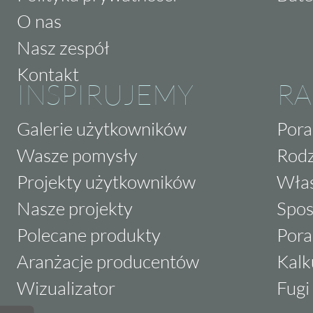
O nas
Nasz zespół
Kontakt
INSPIRUJEMY
RA
Galerie użytkowników
Pora
Wasze pomysły
Rodz
Projekty użytkowników
Właś
Nasze projekty
Spos
Polecane produkty
Pora
Aranżacje producentów
Kalk
Wizualizator
Fugi 