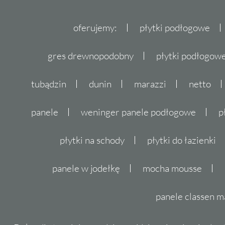
oferujemy:
płytki podłogowe
gres drewnopodobny
płytki podłogo
tubądzin
dunin
marazzi
netto
panele
weninger panele podłogowe
p
płytki na schody
płytki do łazienki
panele w jodełkę
mocha mousse
panele classen m