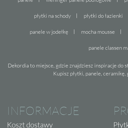
płytki na schody
płytki do łazienki
panele w jodełkę
mocha mousse
panele classen m
Dekordia to miejsce, gdzie znajdziesz inspiracje do 
Kupisz płytki, panele, ceramikę, g
INFORMACJE
P
Koszt dostawy
Płyt