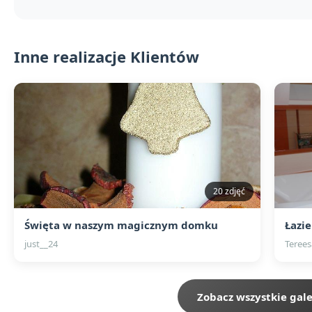
Inne realizacje Klientów
20 zdjęć
Święta w naszym magicznym domku
Łazi
just__24
Terees
Zobacz wszystkie gale