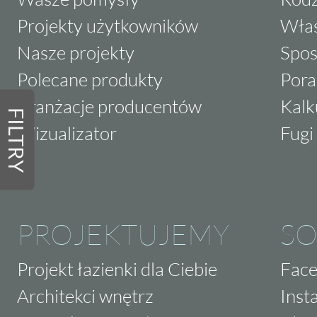
Projekty użytkowników
Właś
Nasze projekty
Spos
Polecane produkty
Pora
Aranżacje producentów
Kalk
FILTRY
Wizualizator
Fugi 
PROJEKTUJEMY
SO
Projekt łazienki dla Ciebie
Fac
Architekci wnętrz
Inst