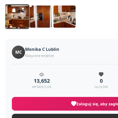
Monika C Lublin
MC
Klasyczne wnętrze
13,652
0
WYŚWIETLEŃ
GŁOSÓW
Zaloguj się, aby zag