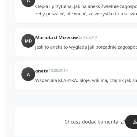
A
Ciepła i przytulna, jak na aneks świetnie zagos
żeby poszaleć, ale widać, że wszystko tu ma swoj
Mariola d Mizerów
22.12.2010
MD
jesli to aneks to wyglada jak porządnie zagosp
aneta
13.08.2010
A
Wspaniala KLASYKA. Słoje, wiklina, czajnik jak sie
Chcesz dodać komentarz?