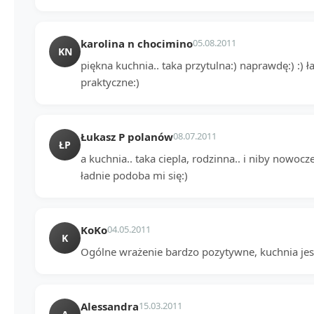
karolina n chocimino
05.08.2011
KN
piękna kuchnia.. taka przytulna:) naprawdę:) :) ł
praktyczne:)
Łukasz P polanów
08.07.2011
ŁP
a kuchnia.. taka ciepla, rodzinna.. i niby nowoc
ładnie podoba mi się:)
KoKo
04.05.2011
K
Ogólne wrażenie bardzo pozytywne, kuchnia je
Alessandra
15.03.2011