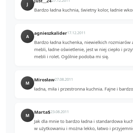
just__24
27.12.2011
J
Bardzo ładna kuchnia, świetny kolor, ładnie 
agnieszkalider
17.12.2011
A
Bardzo ładna kuchenka, niewielkich rozmiarów 
mebli, ładne oświetlenie, jest w niej ciepło i prz
mebli i rolet. Ogólnie podoba mi się.
Mirosław
27.08.2011
M
ładna, miła i przestronna kuchnia. Fajne i bardz
Marta$
23.08.2011
M
Jak dla mnie to bardzo ładna i standardowa kuch
w użytkowaniu i można lekko, łatwo i przyjemni