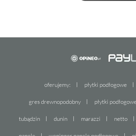
oferujemy:
płytki podłogowe
gres drewnopodobny
płytki podłogo
tubądzin
dunin
marazzi
netto
panele
weninger panele podłogowe
p