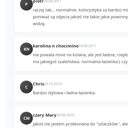
piotr
26.08.2011
P
raczej tak... normalnie. kolorystyka za bardzo m
poniważ są zdjecia jakieś nie takie jakie powinny 
widzę.
karolina n chocimino
18.08.2011
KN
nie powala mnie na kolana, ale jest ładnie, ciepło
ma jakiegoś szaleństwa. normalna łazienka:) czy
Chris
25.10.2010
C
Bardzo stylowa i ładna łazienka.
czary Mary
26.06.2010
CM
Jakoś nie jestem przekonana do "szlaczków", al