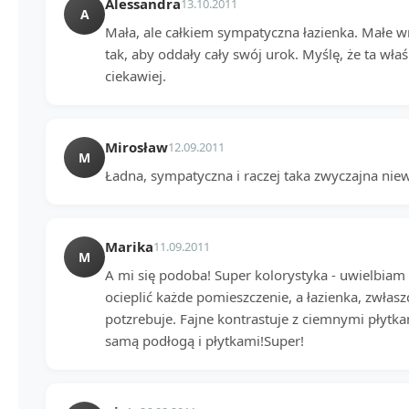
Alessandra
13.10.2011
A
Mała, ale całkiem sympatyczna łazienka. Małe w
tak, aby oddały cały swój urok. Myślę, że ta wła
ciekawiej.
Mirosław
12.09.2011
M
Ładna, sympatyczna i raczej taka zwyczajna niew
Marika
11.09.2011
M
A mi się podoba! Super kolorystyka - uwielbiam k
ocieplić każde pomieszczenie, a łazienka, zwłas
potzrebuje. Fajne kontrastuje z ciemnymi płytk
samą podłogą i płytkami!Super!