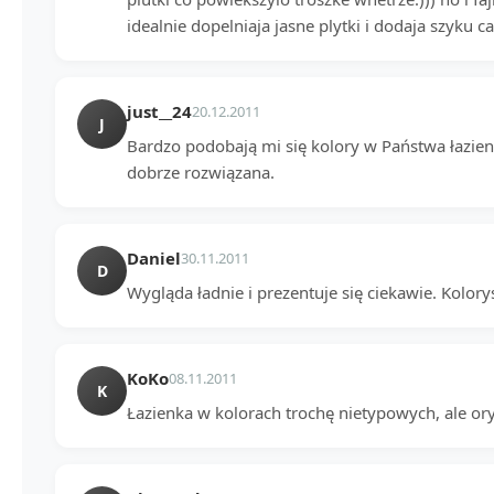
idealnie dopelniaja jasne plytki i dodaja szyku cal
just__24
20.12.2011
J
Bardzo podobają mi się kolory w Państwa łazie
dobrze rozwiązana.
Daniel
30.11.2011
D
Wygląda ładnie i prezentuje się ciekawie. Kolorys
KoKo
08.11.2011
K
Łazienka w kolorach trochę nietypowych, ale oryg