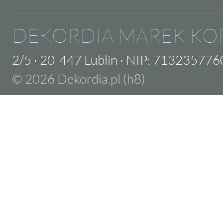
DEKORDIA MAREK KO
2/5
·
20-447 Lublin
·
NIP: 713235776
© 2026 Dekordia.pl (h8)