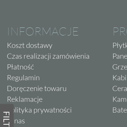
INFORMACJE
P
Koszt dostawy
Płyt
Czas realizacji zamówienia
Pane
Płatność
Grze
Regulamin
Kabi
Doręczenie towaru
Cera
Reklamacje
Kam
Polityka prywatności
Bate
FILTRY
O nas