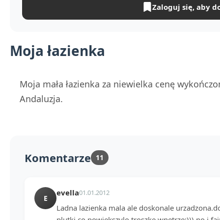
Zaloguj się, aby d
Moja łazienka
Moja mała łazienka za niewielka cenę wykończon
Andaluzja.
Komentarze
11
evella
01.01.2012
E
Ladna lazienka mala ale doskonale urzadzona.d
plutki co powiekszylo troszke wnetrze:))) no i fa