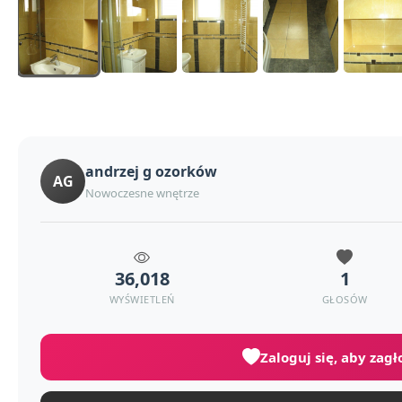
andrzej g ozorków
AG
Nowoczesne wnętrze
36,018
1
WYŚWIETLEŃ
GŁOSÓW
Zaloguj się, aby zag