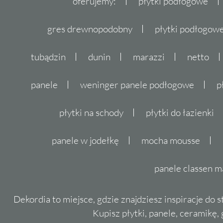
oferujemy:
płytki podłogowe
gres drewnopodobny
płytki podłogo
tubądzin
dunin
marazzi
netto
panele
weninger panele podłogowe
p
płytki na schody
płytki do łazienki
panele w jodełkę
mocha mousse
panele classen m
Dekordia to miejsce, gdzie znajdziesz inspiracje do 
Kupisz płytki, panele, ceramikę, g