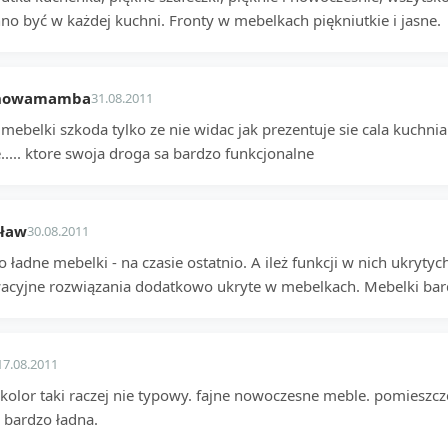
no być w każdej kuchni. Fronty w mebelkach piękniutkie i jasne.
nowamamba
31.08.2011
mebelki szkoda tylko ze nie widac jak prezentuje sie cala kuchni
.... ktore swoja droga sa bardzo funkcjonalne
sław
30.08.2011
 ładne mebelki - na czasie ostatnio. A ileż funkcji w nich ukrytyc
acyjne rozwiązania dodatkowo ukryte w mebelkach. Mebelki bard
17.08.2011
 kolor taki raczej nie typowy. fajne nowoczesne meble. pomieszcz
 bardzo ładna.