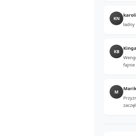
karol
KN
ładny 
Kinga
KB
Wenge
fajnie
Mari
M
Przyz
zaczę