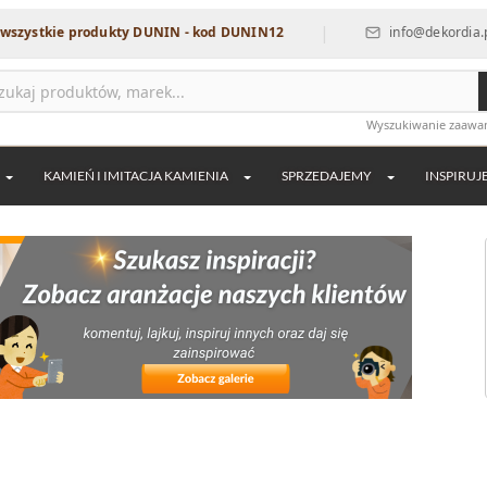
|
|
 produkty DUNIN - kod DUNIN12
info@dekordia.pl
Wyszukiwanie zaaw
KAMIEŃ I IMITACJA KAMIENIA
SPRZEDAJEMY
INSPIRUJ