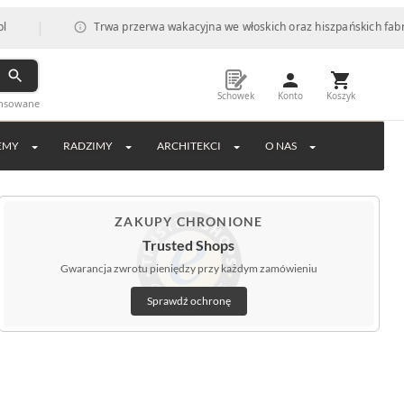
Trwa przerwa wakacyjna we włoskich oraz hiszpańskich fabrykach, co m
Schowek
Konto
Koszyk
ansowane
EMY
RADZIMY
ARCHITEKCI
O NAS
ZAKUPY CHRONIONE
Trusted Shops
Gwarancja zwrotu pieniędzy przy każdym zamówieniu
Sprawdź ochronę