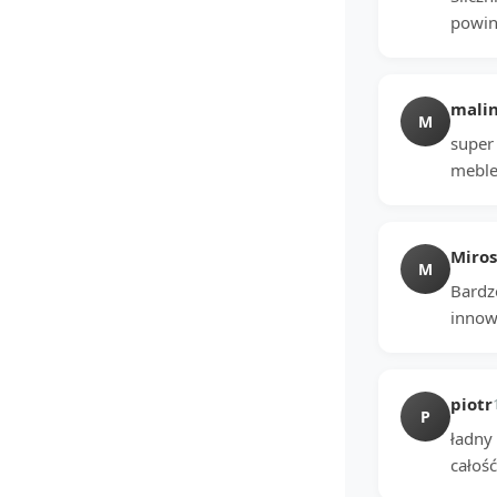
powin
mali
M
super 
meble.
Miro
M
Bardzo
innow
piotr
P
ładny
całość