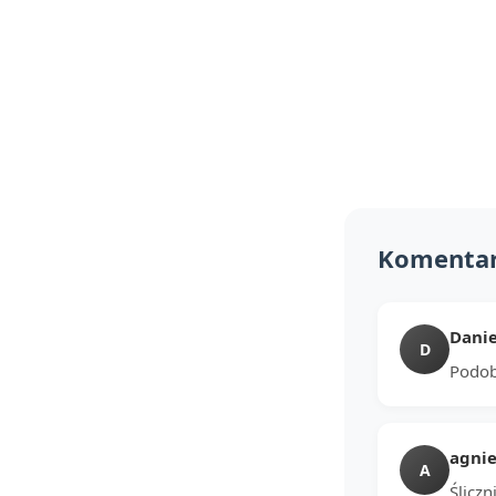
Komenta
Danie
D
Podoba
agnie
A
Ślicz