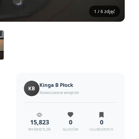
1 / 6 zdjęć
Kinga B Płock
KB
Nowoczesne wnętrze
15,823
0
0
WYŚWIETLEŃ
GŁOSÓW
ULUBIONYCH