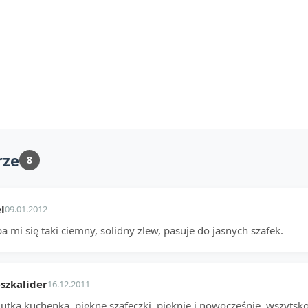
rze
8
l
09.01.2012
 mi się taki ciemny, solidny zlew, pasuje do jasnych szafek.
szkalider
16.12.2011
niutka kuchenka, piękne szafeczki, pięknie i nowocześnie, wszyts