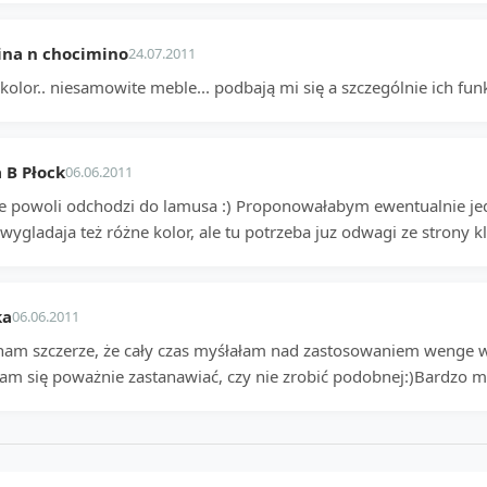
ina n chocimino
24.07.2011
kolor.. niesamowite meble... podbają mi się a szczególnie ich fun
 B Płock
06.06.2011
 powoli odchodzi do lamusa :) Proponowałabym ewentualnie jedyn
 wygladaja też różne kolor, ale tu potrzeba juz odwagi ze strony kl
ka
06.06.2011
nam szczerze, że cały czas myśłałam nad zastosowaniem wenge w 
łam się poważnie zastanawiać, czy nie zrobić podobnej:)Bardzo m