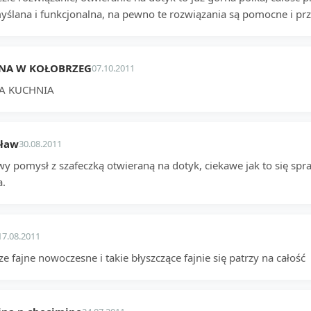
yślana i funkcjonalna, na pewno te rozwiązania są pomocne i pr
NA W KOŁOBRZEG
07.10.2011
A KUCHNIA
sław
30.08.2011
wy pomysł z szafeczką otwieraną na dotyk, ciekawe jak to się spr
a.
17.08.2011
e fajne nowoczesne i takie błyszczące fajnie się patrzy na całość