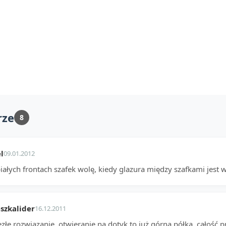
rze
8
l
09.01.2012
iałych frontach szafek wolę, kiedy glazura między szafkami jest w
szkalider
16.12.2011
złe rozwiązanie, otwieranie na dotyk to już górna półka, całość p