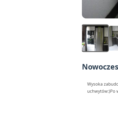
Nowoczes
Wysoka zabudow
uchwytów:)Po w