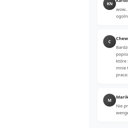
karol
KN
wow.. 
ogolni
Chewi
C
Bardz
popis
które
mnie t
praca:
Mari
M
Nie p
wenge