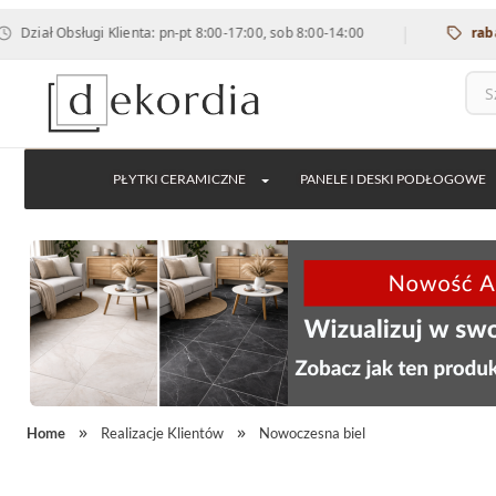
|
ugi Klienta: pn-pt 8:00-17:00, sob 8:00-14:00
rabat 12% na w
PŁYTKI CERAMICZNE
PANELE I DESKI PODŁOGOWE
Home
Realizacje Klientów
Nowoczesna biel