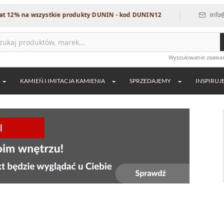
|
szystkie produkty DUNIN - kod DUNIN12
info@dekordia.pl
Wyszukiwanie zaaw
KAMIEŃ I IMITACJA KAMIENIA
SPRZEDAJEMY
INSPIRUJ