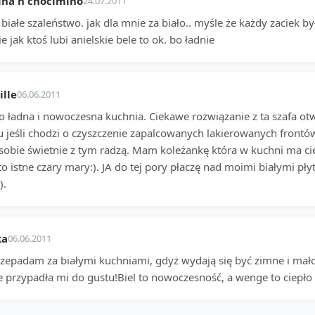
ina n chocimino
24.07.2011
białe szaleństwo. jak dla mnie za biało.. myśle że każdy zaciek 
e jak ktoś lubi anielskie bele to ok. bo ładnie
lle
06.06.2011
o ładna i nowoczesna kuchnia. Ciekawe rozwiązanie z ta szafa ot
u jeśli chodzi o czyszczenie zapalcowanych lakierowanych frontó
 sobie świetnie z tym radzą. Mam koleżankę która w kuchni ma cie
o istne czary mary:). JA do tej pory płaczę nad moimi białymi pły
).
ka
06.06.2011
rzepadam za białymi kuchniami, gdyż wydają się być zimne i mało
 przypadła mi do gustu!Biel to nowoczesność, a wenge to ciepło -