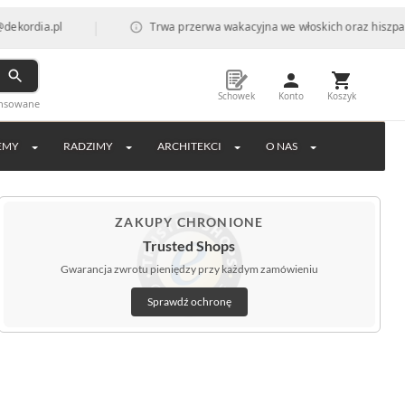
|
Trwa przerwa wakacyjna we włoskich oraz hiszpańskich fabryk
Schowek
Konto
Koszyk
ansowane
EMY
RADZIMY
ARCHITEKCI
O NAS
ZAKUPY CHRONIONE
Trusted Shops
Gwarancja zwrotu pieniędzy przy każdym zamówieniu
Sprawdź ochronę