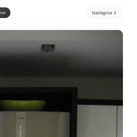
rze
Następna