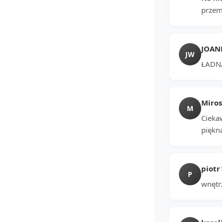
przem
JOAN
JW
ŁADN
Miro
M
Cieka
piękn
piotr
P
wnętrz