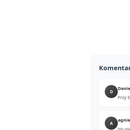
Komenta
Danie
D
Przy b
agnie
A
No nie