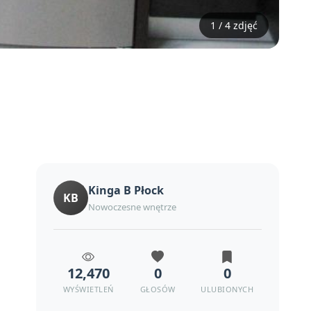
1 / 4 zdjęć
Kinga B Płock
KB
Nowoczesne wnętrze
12,470
0
0
WYŚWIETLEŃ
GŁOSÓW
ULUBIONYCH