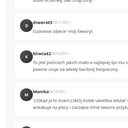
sobie drzemkę, taki zmęczony.
diwers05
14.11.2011
D
Cudowne zdjecie -mój faworyt
kliwia42
04.10.2011
K
To jest pieścioch jakich mało-a najlepiej śpi mu 
pewnie czuje sie wtedy bardziej bezpieczny.
Monika
04.10.2011
M
:):)Skąd ja to znam:):)Mój Kotek uwielbia wtulać 
wskakuje na plecy i zaczepia mnie swoimi przyt