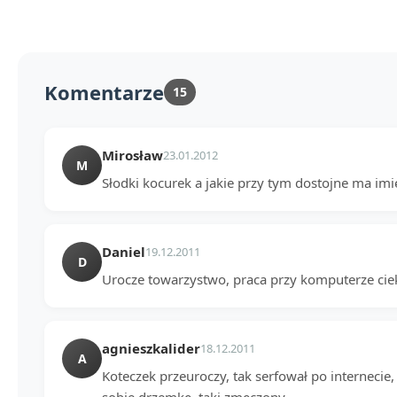
Komentarze
15
Mirosław
23.01.2012
M
Słodki kocurek a jakie przy tym dostojne ma imi
Daniel
19.12.2011
D
Urocze towarzystwo, praca przy komputerze cie
agnieszkalider
18.12.2011
A
Koteczek przeuroczy, tak serfował po internecie, 