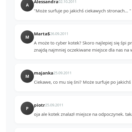
Alessandra
02.10.2011
A
"Może surfuje po jakichś ciekawych stronach... "
Marta$
26.09.2011
M
A może to cyber kotek? Skoro najlepiej się śpi p
znajdą najmniej oczekiwane miejsce dla nas na 
majanka
25.09.2011
M
Ciekawe, co mu się śni? Może surfuje po jakichś 
piotr
25.09.2011
P
oja ale kotek znalazł miejsce na odpoczynek. ta