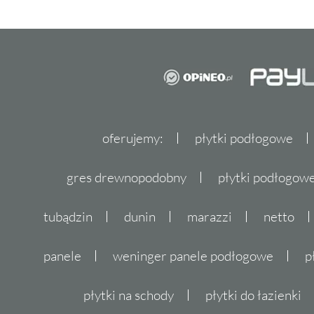
oferujemy:
płytki podłogowe
gres drewnopodobny
płytki podłogo
tubądzin
dunin
marazzi
netto
panele
weninger panele podłogowe
p
płytki na schody
płytki do łazienki