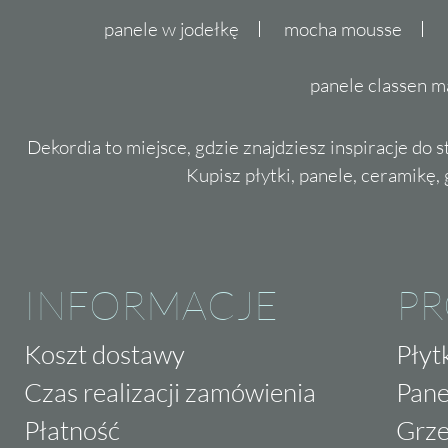
panele w jodełkę
mocha mousse
panele classen m
Dekordia to miejsce, gdzie znajdziesz inspiracje do 
Kupisz płytki, panele, ceramikę, g
INFORMACJE
P
Koszt dostawy
Płyt
Czas realizacji zamówienia
Pane
Płatność
Grze