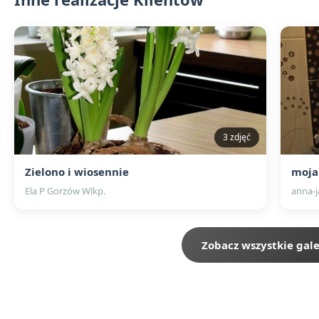
3 zdjęć
Zielono i wiosennie
moja
Ela P Gorzów Wlkp.
anna-j
Zobacz wszystkie gale