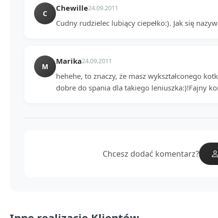
Chewille
24.09.2011
C
Cudny rudzielec lubiący ciepełko:). Jak się nazy
Marika
24.09.2011
M
hehehe, to znaczy, że masz wykształconego kotka:
dobre do spania dla takiego leniuszka:)!Fajny k
Chcesz dodać komentarz?
Inne realizacje Klientów