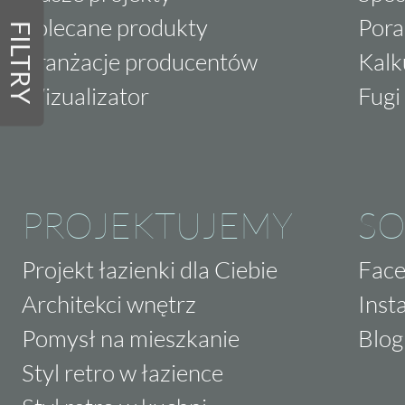
Polecane produkty
Pora
FILTRY
Aranżacje producentów
Kalk
Wizualizator
Fugi 
PROJEKTUJEMY
SO
Projekt łazienki dla Ciebie
Fac
Architekci wnętrz
Inst
Pomysł na mieszkanie
Blog
Styl retro w łazience