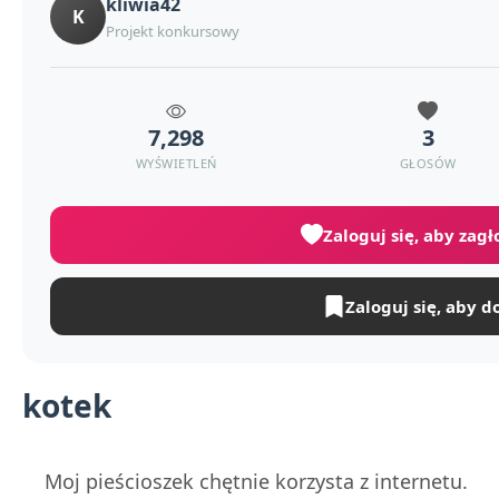
kliwia42
K
Projekt konkursowy
7,298
3
WYŚWIETLEŃ
GŁOSÓW
Zaloguj się, aby zag
Zaloguj się, aby d
kotek
Moj pieścioszek chętnie korzysta z internetu.