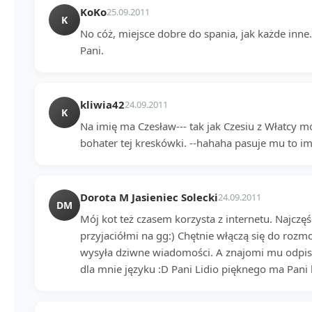
KoKo
25.09.2011
K
No cóż, miejsce dobre do spania, jak każde inne.
Pani.
kliwia42
24.09.2011
K
Na imię ma Czesław--- tak jak Czesiu z Włatcy móc
bohater tej kreskówki. --hahaha pasuje mu to im
Dorota M Jasieniec Solecki
24.09.2011
DM
Mój kot też czasem korzysta z internetu. Najczę
przyjaciółmi na gg:) Chętnie włączą się do rozm
wysyła dziwne wiadomości. A znajomi mu odpi
dla mnie języku :D Pani Lidio pięknego ma Pani 