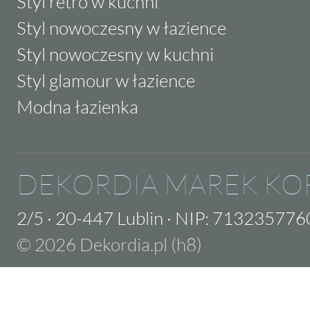
Styl retro w kuchni
Styl nowoczesny w łazience
Styl nowoczesny w kuchni
Styl glamour w łazience
Modna łazienka
DEKORDIA MAREK KO
2/5
·
20-447 Lublin
·
NIP: 713235776
© 2026 Dekordia.pl (h8)