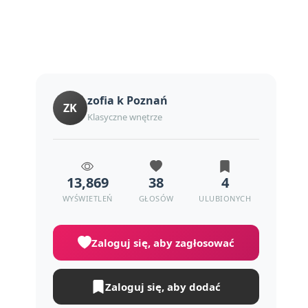
zofia k Poznań
ZK
Klasyczne wnętrze
13,869
38
4
WYŚWIETLEŃ
GŁOSÓW
ULUBIONYCH
Zaloguj się, aby zagłosować
Zaloguj się, aby dodać