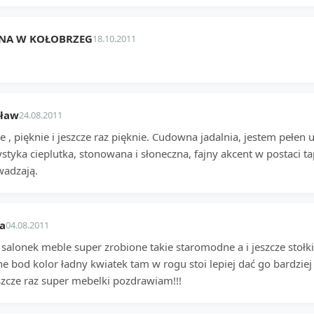
NA W KOŁOBRZEG
18.10.2011
sław
24.08.2011
e , pięknie i jeszcze raz pięknie. Cudowna jadalnia, jestem pełen
styka cieplutka, stonowana i słoneczna, fajny akcent w postaci tap
adzają.
a
04.08.2011
 salonek meble super zrobione takie staromodne a i jeszcze stoł
ne bod kolor ładny kwiatek tam w rogu stoi lepiej dać go bard
jeszcze raz super mebelki pozdrawiam!!!