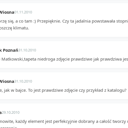
Wiosna
01.11.2010
zę się, a co tam :) Przepięknie. Czy ta jadalnia powstawała stopn
oszczę klimatu.
 k Poznań
31.10.2010
 Matkowski,tapeta niedroga zdjęcie prawdziwe jak prawdziwa jes
Wiosna
31.10.2010
e, jak w bajce. To jest prawdziwe zdjęcie czy przykład z katalog
a
29.10.2010
mowite, każdy element jest perfekcyjnie dobrany a całość tworzy 