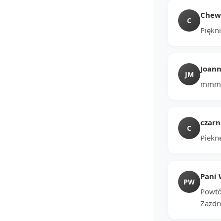
Chewi
C
Piękni
Joan
JM
mmmmm
czar
C
Piekn
Pani 
PW
Powtór
Zazdr