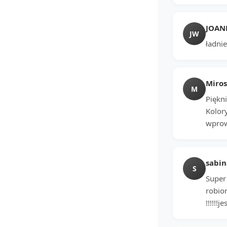
JOAN
JW
ładnie
Miro
M
Piękni
Kolory
wprow
sabin
S
Super
robio
!!!!!!