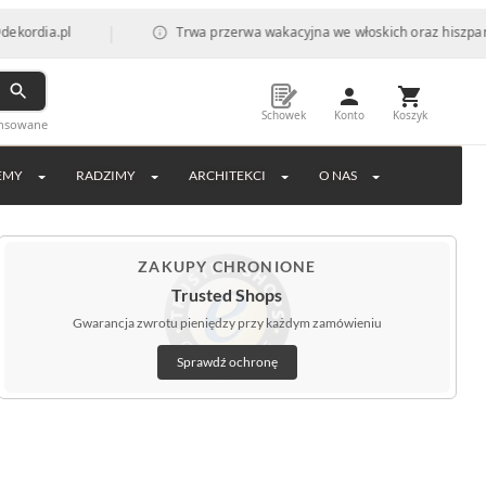
|
l
Trwa przerwa wakacyjna we włoskich oraz hiszpańskich fab
Schowek
Konto
Koszyk
ansowane
EMY
RADZIMY
ARCHITEKCI
O NAS
ZAKUPY CHRONIONE
Trusted Shops
Gwarancja zwrotu pieniędzy przy każdym zamówieniu
Sprawdź ochronę