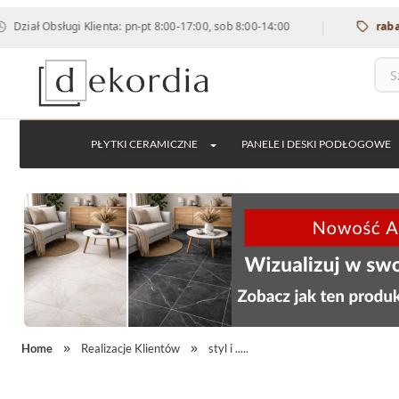
|
bsługi Klienta: pn-pt 8:00-17:00, sob 8:00-14:00
rabat 12% na
PŁYTKI CERAMICZNE
PANELE I DESKI PODŁOGOWE
Home
Realizacje Klientów
styl i .....