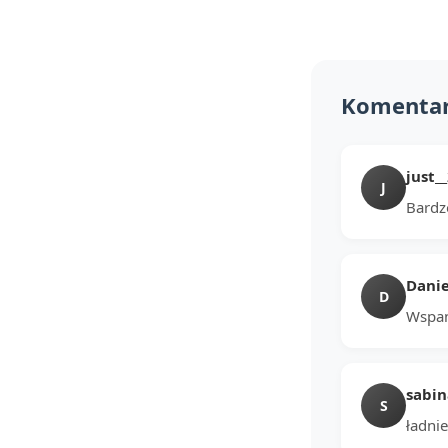
Komenta
just_
J
Bardz
Danie
D
Wspani
sabin
S
ładnie