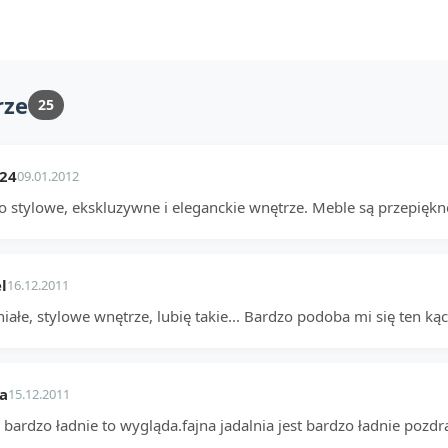
rze
25
_24
09.01.2012
o stylowe, ekskluzywne i eleganckie wnętrze. Meble są przepiękn
l
16.12.2011
ałe, stylowe wnętrze, lubię takie... Bardzo podoba mi się ten ką
a
15.12.2011
 bardzo ładnie to wygląda.fajna jadalnia jest bardzo ładnie pozd