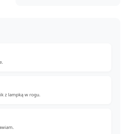
e.
cik z lampką w rogu.
rawiam.