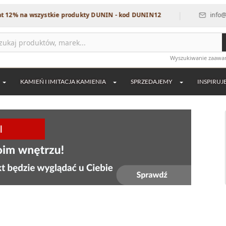
|
 wszystkie produkty DUNIN - kod DUNIN12
info@dekordia.p
Wyszukiwanie zaaw
KAMIEŃ I IMITACJA KAMIENIA
SPRZEDAJEMY
INSPIRUJ