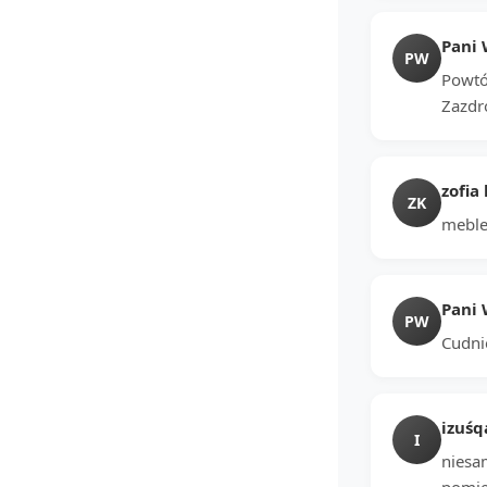
Pani 
PW
Powtór
Zazdr
zofia
ZK
meble
Pani 
PW
Cudni
izuśq
I
niesa