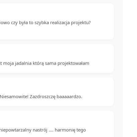
iowo czy była to szybka realizacja projektu?
t moja jadalnia którą sama projektowałam
u? Niesamowite! Zazdroszczę baaaaardzo.
niepowtarzalny nastrój .... harmonię tego