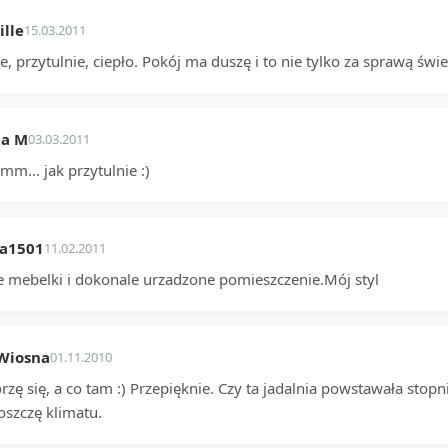
lle
15.03.2011
e, przytulnie, ciepło. Pokój ma duszę i to nie tylko za sprawą ś
na M
03.03.2011
... jak przytulnie :)
na1501
11.02.2011
e mebelki i dokonale urzadzone pomieszczenie.Mój styl
Wiosna
01.11.2010
zę się, a co tam :) Przepięknie. Czy ta jadalnia powstawała stopn
oszczę klimatu.