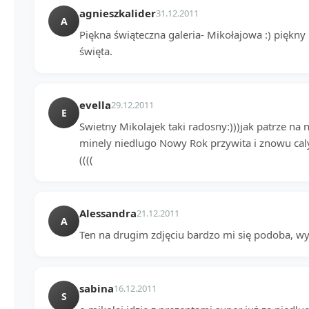
agnieszkalider
31.12.2011
A
Piękna świąteczna galeria- Mikołajowa :) piękn
święta.
evella
29.12.2011
E
Swietny Mikolajek taki radosny:)))jak patrze na 
minely niedlugo Nowy Rok przywita i znowu caly
((((
Alessandra
21.12.2011
A
Ten na drugim zdjęciu bardzo mi się podoba, wy
sabina
16.12.2011
S