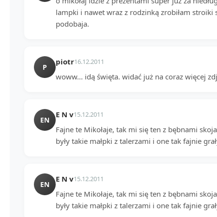
o mikołaj idzie z prezentami super już za niedłu
lampki i nawet wraz z rodzinką zrobiłam stroiki 
podobaja.
piotr
16.12.2011
P
woww... idą święta. widać już na coraz więcej zdj
E N v
15.12.2011
EN
Fajne te Mikołaje, tak mi się ten z bębnami skoj
były takie małpki z talerzami i one tak fajnie gr
E N v
15.12.2011
EN
Fajne te Mikołaje, tak mi się ten z bębnami skoj
były takie małpki z talerzami i one tak fajnie gr