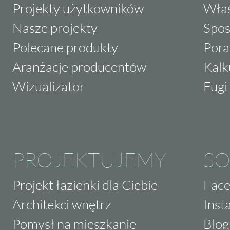
Projekty użytkowników
Właś
Nasze projekty
Spos
Polecane produkty
Pora
Aranżacje producentów
Kalk
Wizualizator
Fugi 
PROJEKTUJEMY
SO
Projekt łazienki dla Ciebie
Fac
Architekci wnętrz
Inst
Pomysł na mieszkanie
Blog