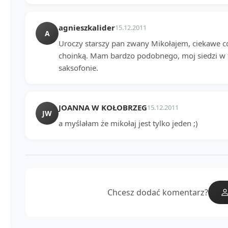
agnieszkalider
15.12.2011
A
Uroczy starszy pan zwany Mikołajem, ciekawe 
choinką. Mam bardzo podobnego, moj siedzi w fo
saksofonie.
JOANNA W KOŁOBRZEG
15.12.2011
JW
a myślałam że mikołaj jest tylko jeden ;)
Chcesz dodać komentarz?