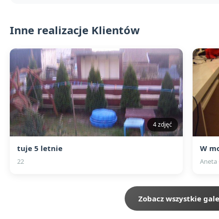
Inne realizacje Klientów
4 zdjęć
tuje 5 letnie
W mo
22
Aneta
Zobacz wszystkie gale