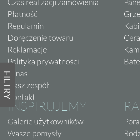
Czas realizacji zamówienia
Pane
Płatność
Grze
Regulamin
Kabi
Doręczenie towaru
Cera
Reklamacje
Kam
Polityka prywatności
Bate
O nas
FILTRY
Nasz zespół
Kontakt
INSPIRUJEMY
RA
Galerie użytkowników
Pora
Wasze pomysły
Rodz