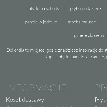
płytki na schody
płytki do łazienki
panele w jodełkę
mocha mousse
panele classen m
Dekordia to miejsce, gdzie znajdziesz inspiracje do 
Kupisz płytki, panele, ceramikę, g
INFORMACJE
P
Koszt dostawy
Płyt