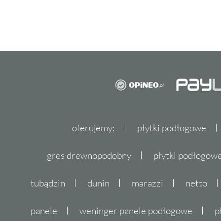
oferujemy:
płytki podłogowe
gres drewnopodobny
płytki podłogo
tubądzin
dunin
marazzi
netto
panele
weninger panele podłogowe
p