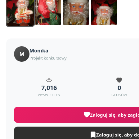
Monika
M
Projekt konkursowy
7,016
0
WYŚWIETLEŃ
GŁOSÓW
Zaloguj się, aby zag
Zaloguj się, aby d