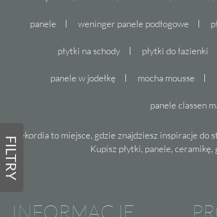
panele
weninger panele podłogowe
p
płytki na schody
płytki do łazienki
panele w jodełkę
mocha mousse
panele classen m
Dekordia to miejsce, gdzie znajdziesz inspiracje do 
FILTRY
Kupisz płytki, panele, ceramikę, g
INFORMACJE
P