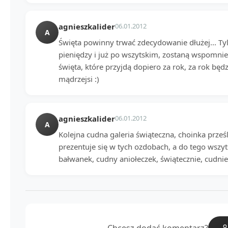
agnieszkalider
06.01.2012
A
Święta powinny trwać zdecydowanie dłużej... Tyl
pieniędzy i już po wszytskim, zostaną wspomnien
święta, które przyjdą dopiero za rok, za rok będ
mądrzejsi :)
agnieszkalider
06.01.2012
A
Kolejna cudna galeria świąteczna, choinka prześl
prezentuje się w tych ozdobach, a do tego wszyt
bałwanek, cudny aniołeczek, świątecznie, cudnie
Chcesz dodać komentarz?