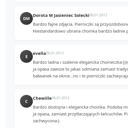
Dorota M Jasieniec Solecki
06.01.2012
DM
Bardzo fajne zdjęcia. Pierniczki są przyozdobio
Niestandardowo ubrana choinka bardzo ładnie p
evella
06.01.2012
E
Bardzo ladna i szalenie elegancka choineczka:))
ja opasa zawsze to jakas odmiana zamiast tradyc
bałwanek na oknie...no i te pierniczki zachwycajac
Chewille
06.01.2012
C
Bardzo dostojna i elegancka choinka. Podoba mi 
ja opasa, zamiast przytłaczających łańcuchów. P
zachwycona:)