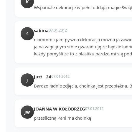
K
Wspaniałe dekoracje w pełni oddają magie Świąt.
sabina
07.01.2012
S
niammm i jam pyszna dekoracja można ją zawie
ją na wigilijnym stole gwarantuję że będzie ładn
każdy pomyśli ze to z plastiku bardzo mi się p
just__24
07.01.2012
J
Bardzo ładnie zdjęcia, choinka jest przepiękna.
JOANNA W KOŁOBRZEG
07.01.2012
JW
prześliczną Pani ma choinkę