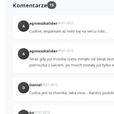
Komentarze
15
agnieszkalider
08.01.2012
A
Cudnie, wspaniale aż miło się na sercu robi...
agnieszkalider
08.01.2012
A
Teraz gdy już troszkę czasu minęło od świąt sk
pierniczka z lukrem, po moich zostały już tylko
Daniel
08.01.2012
D
Cudna jest ta choinka, taka inna... Bardzo podoba
kn
07.01.2012