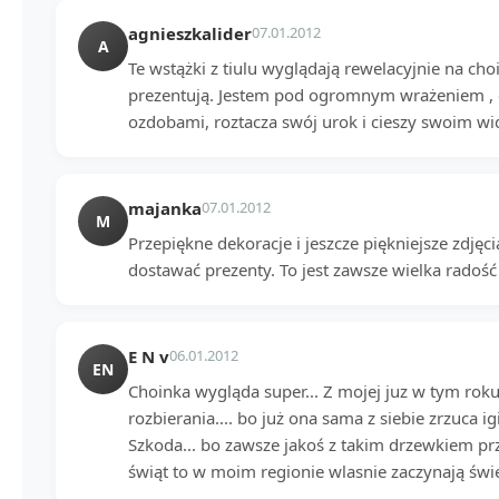
agnieszkalider
07.01.2012
A
Te wstążki z tiulu wyglądają rewelacyjnie na choin
prezentują. Jestem pod ogromnym wrażeniem , 
ozdobami, roztacza swój urok i cieszy swoim 
majanka
07.01.2012
M
Przepiękne dekoracje i jeszcze piękniejsze zdjęcia
dostawać prezenty. To jest zawsze wielka radość -
E N v
06.01.2012
EN
Choinka wygląda super... Z mojej juz w tym roku 
rozbierania.... bo już ona sama z siebie zrzuca ig
Szkoda... bo zawsze jakoś z takim drzewkiem prz
świąt to w moim regionie wlasnie zaczynają świ