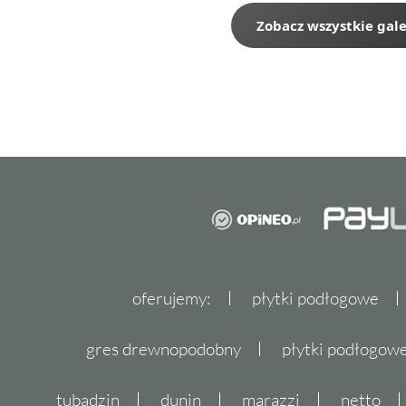
Zobacz wszystkie gale
oferujemy:
płytki podłogowe
gres drewnopodobny
płytki podłogo
tubądzin
dunin
marazzi
netto