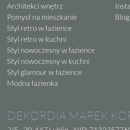
Architekci wnętrz
Inst
Pomysł na mieszkanie
Blog
Styl retro w łazience
Styl retro w kuchni
Styl nowoczesny w łazience
Styl nowoczesny w kuchni
Styl glamour w łazience
Modna łazienka
DEKORDIA MAREK KO
2/5
·
20-447 Lublin
·
NIP: 713235776