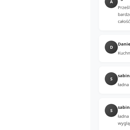
A
Prześl
bardz
całoś
Danie
D
Kuchni
sabin
S
ładna
sabin
S
ładna 
wyglą