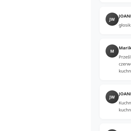
JOAN
JW
głosik
Mari
M
Prześl
czerwo
kuchni
JOAN
JW
Kuchn
kuchn