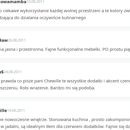
nowamamba
10.09.2011
 ciekawe wykorzystanie każdej wolnej przestrzeni a te kolory zwł
zająca do dzialania oczywiście kulinarnego
sław
26.08.2011
ia jasna i przestronna. Fajne funkcjonalne mebelki. PO prostu pi
a$
24.08.2011
o prawda co pisze pani Chewille te wszystkie dodatki i akcent cz
szczeniu. Robi wrażenie. Bardzo mi się podoba.
lle
19.06.2011
ne nowoczesne wnętrze. Stonowana kuchnia , prosto zakompono
 w jadalni, są idealnym tłem dla czerwieni dodatków. Fajnie się dzi