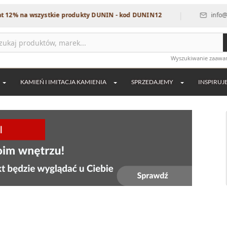
|
wszystkie produkty DUNIN - kod DUNIN12
info@dekordia.p
Wyszukiwanie zaaw
KAMIEŃ I IMITACJA KAMIENIA
SPRZEDAJEMY
INSPIRUJ