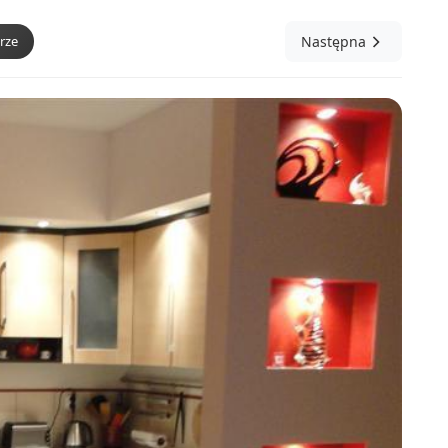
rze
Następna