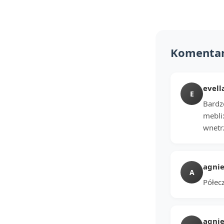
Komenta
evell
E
Bardzo
mebli:
wnetrz
agnie
A
Półec
agnie