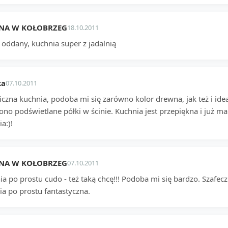
NA W KOŁOBRZEG
18.10.2011
 oddany, kuchnia super z jadalnią
ka
07.10.2011
iczna kuchnia, podoba mi się zarówno kolor drewna, jak też i ide
no podświetlane półki w ścinie. Kuchnia jest przepiękna i już ma
a:)!
NA W KOŁOBRZEG
07.10.2011
ia po prostu cudo - też taką chcę!!! Podoba mi się bardzo. Szafe
ia po prostu fantastyczna.