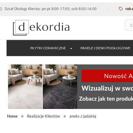
|
sługi Klienta: pn-pt 8:00-17:00, sob 8:00-14:00
rabat 12% na 
PŁYTKI CERAMICZNE
PANELE I DESKI PODŁOGOWE
Home
Realizacje Klientów
aneks z jadalnią