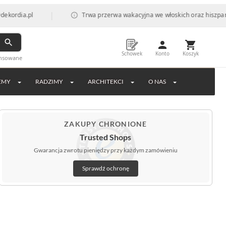
|
l
Trwa przerwa wakacyjna we włoskich oraz hiszpańskich fabr
Schowek
Konto
Koszyk
ansowane
EMY
RADZIMY
ARCHITEKCI
O NAS
ZAKUPY CHRONIONE
Trusted Shops
Gwarancja zwrotu pieniędzy przy każdym zamówieniu
Sprawdź ochronę