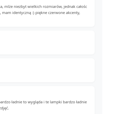
ka, mlże niezbyt wielkich rozmiarów, jednak całośc
e, mam identyczną :) piękne czerwone akcenty,
 bardzo ładnie to wygląda i te lampki bardzo ładnie
djęć.