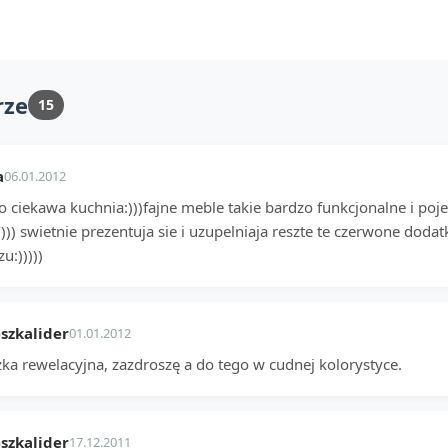
rze
15
a
06.01.2012
 ciekawa kuchnia:)))fajne meble takie bardzo funkcjonalne i pojem
))) swietnie prezentuja sie i uzupelniaja reszte te czerwone dodatk
u:)))))
szkalider
01.01.2012
zka rewelacyjna, zazdroszę a do tego w cudnej kolorystyce.
szkalider
17.12.2011