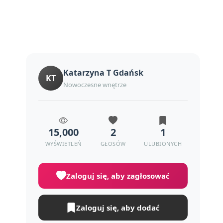
Katarzyna T Gdańsk
KT
Nowoczesne wnętrze
15,000
2
1
WYŚWIETLEŃ
GŁOSÓW
ULUBIONYCH
Zaloguj się, aby zagłosować
Zaloguj się, aby dodać