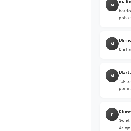
mali
M
bardzo
pobud
Miro
M
Kuchn
Mart
M
Tak t
pomie
Chewi
C
Świet
dzieje