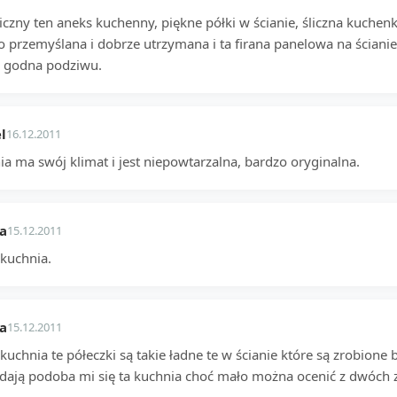
iczny ten aneks kuchenny, piękne półki w ścianie, śliczna kuchen
o przemyślana i dobrze utrzymana i ta firana panelowa na ściani
ć godna podziwu.
l
16.12.2011
a ma swój klimat i jest niepowtarzalna, bardzo oryginalna.
a
15.12.2011
 kuchnia.
a
15.12.2011
kuchnia te półeczki są takie ładne te w ścianie które są zrobione
dają podoba mi się ta kuchnia choć mało można ocenić z dwóch z