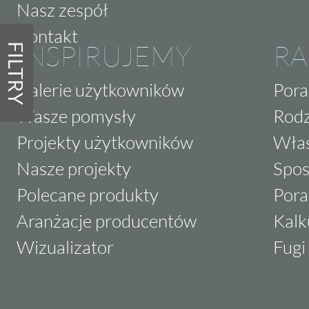
Nasz zespół
Kontakt
INSPIRUJEMY
RA
FILTRY
Galerie użytkowników
Pora
Wasze pomysły
Rodz
Projekty użytkowników
Właś
Nasze projekty
Spos
Polecane produkty
Pora
Aranżacje producentów
Kalk
Wizualizator
Fugi 