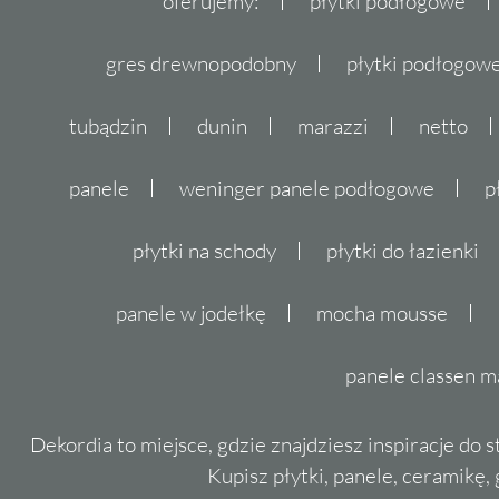
oferujemy:
płytki podłogowe
gres drewnopodobny
płytki podłogo
tubądzin
dunin
marazzi
netto
panele
weninger panele podłogowe
p
płytki na schody
płytki do łazienki
panele w jodełkę
mocha mousse
panele classen m
Dekordia to miejsce, gdzie znajdziesz inspiracje do 
Kupisz płytki, panele, ceramikę, g