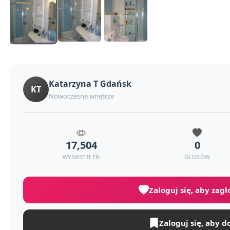
Katarzyna T Gdańsk
KT
Nowoczesne wnętrze
17,504
0
WYŚWIETLEŃ
GŁOSÓW
Zaloguj się, aby zag
Zaloguj się, aby d