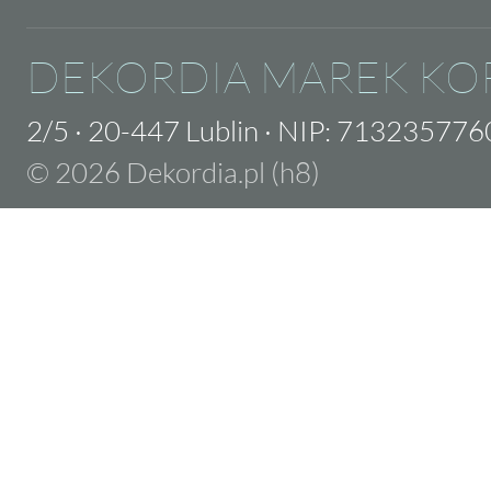
DEKORDIA MAREK KO
2/5
·
20-447 Lublin
·
NIP: 713235776
© 2026 Dekordia.pl (h8)