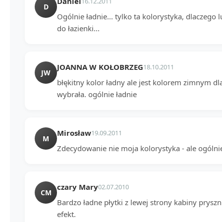
Daniel
16.12.2011
D
Ogólnie ładnie... tylko ta kolorystyka, dlaczego 
do łazienki...
JOANNA W KOŁOBRZEG
18.10.2011
JW
błękitny kolor ładny ale jest kolorem zimnym d
wybrała. ogólnie ładnie
Mirosław
19.09.2011
M
Zdecydowanie nie moja kolorystyka - ale ogólnie 
czary Mary
02.07.2010
CM
Bardzo ładne płytki z lewej strony kabiny prys
efekt.