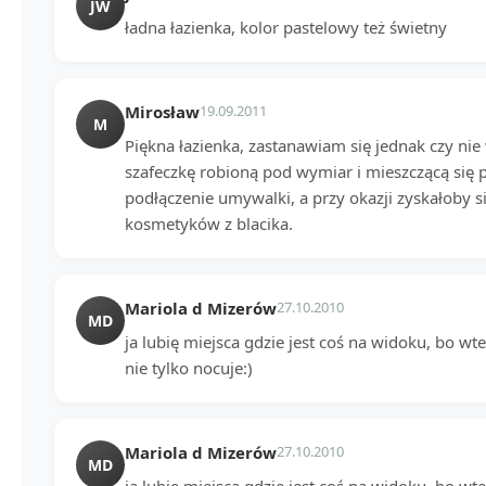
JW
ładna łazienka, kolor pastelowy też świetny
Mirosław
19.09.2011
M
Piękna łazienka, zastanawiam się jednak czy ni
szafeczkę robioną pod wymiar i mieszczącą się
podłączenie umywalki, a przy okazji zyskałoby 
kosmetyków z blacika.
Mariola d Mizerów
27.10.2010
MD
ja lubię miejsca gdzie jest coś na widoku, bo 
nie tylko nocuje:)
Mariola d Mizerów
27.10.2010
MD
ja lubię miejsca gdzie jest coś na widoku, bo 