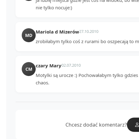
nie tylko nocuje:)
Mariola d Mizerów
27.10.2010
MD
zrobiłabym tylko coś z rurami bo oszpecają to mi
czary Mary
02.07.2010
CM
Motylki są urocze :) Pochowałabym tylko gdzies k
chaos.
Chcesz dodać komentarz?