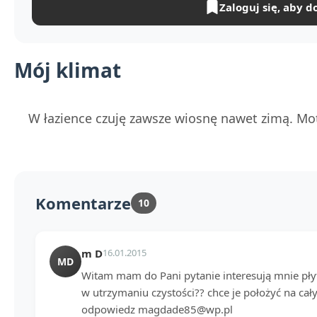
Zaloguj się, aby d
Mój klimat
W łazience czuję zawsze wiosnę nawet zimą. Moty
Komentarze
10
m D
16.01.2015
MD
Witam mam do Pani pytanie interesują mnie płyt
w utrzymaniu czystości?? chce je położyć na cał
odpowiedz magdade85@wp.pl