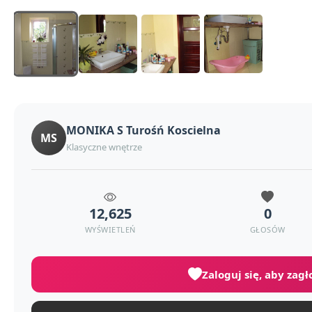
MONIKA S Turośń Koscielna
MS
Klasyczne wnętrze
12,625
0
WYŚWIETLEŃ
GŁOSÓW
Zaloguj się, aby zag