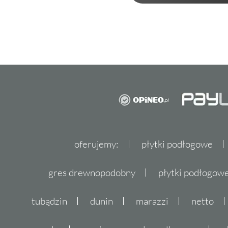
oferujemy:
płytki podłogowe
gres drewnopodobny
płytki podłogo
tubądzin
dunin
marazzi
netto