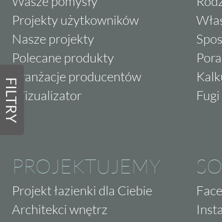
Wasze pomysły
Rodz
Projekty użytkowników
Właś
Nasze projekty
Spos
Polecane produkty
Pora
Aranżacje producentów
Kalk
FILTRY
Wizualizator
Fugi 
PROJEKTUJEMY
SO
Projekt łazienki dla Ciebie
Fac
Architekci wnętrz
Inst