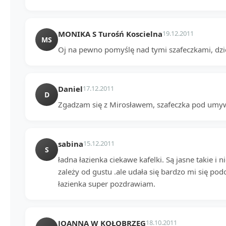
MONIKA S Turośń Koscielna
19.12.2011
MS
Oj na pewno pomyślę nad tymi szafeczkami, dzi
Daniel
17.12.2011
D
Zgadzam się z Mirosławem, szafeczka pod umy
sabina
15.12.2011
S
ładna łazienka ciekawe kafelki. Są jasne takie i n
zależy od gustu .ale udała się bardzo mi się 
łazienka super pozdrawiam.
JOANNA W KOŁOBRZEG
18.10.2011