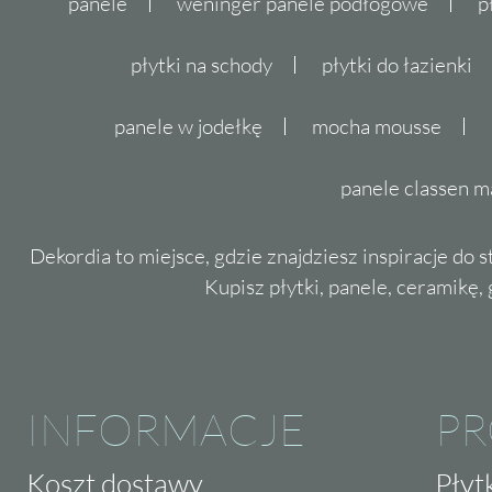
panele
weninger panele podłogowe
p
płytki na schody
płytki do łazienki
panele w jodełkę
mocha mousse
panele classen m
Dekordia to miejsce, gdzie znajdziesz inspiracje do 
Kupisz płytki, panele, ceramikę, g
INFORMACJE
P
Koszt dostawy
Płyt