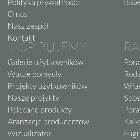
Polityka prywatności
Bate
O nas
Nasz zespół
Kontakt
INSPIRUJEMY
RA
Galerie użytkowników
Pora
Wasze pomysły
Rodz
Projekty użytkowników
Właś
Nasze projekty
Spos
Polecane produkty
Pora
Aranżacje producentów
Kalk
Wizualizator
Fugi 