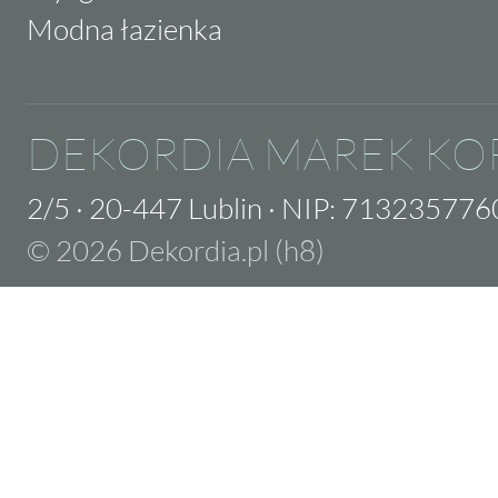
Modna łazienka
DEKORDIA MAREK KO
2/5
·
20-447 Lublin
·
NIP: 713235776
© 2026 Dekordia.pl (h8)