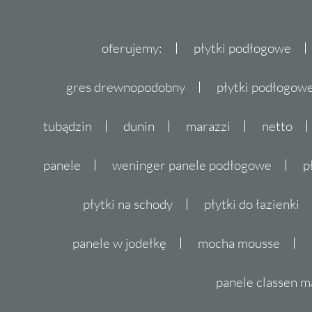
oferujemy:
płytki podłogowe
gres drewnopodobny
płytki podłogo
tubądzin
dunin
marazzi
netto
panele
weninger panele podłogowe
p
płytki na schody
płytki do łazienki
panele w jodełkę
mocha mousse
panele classen m