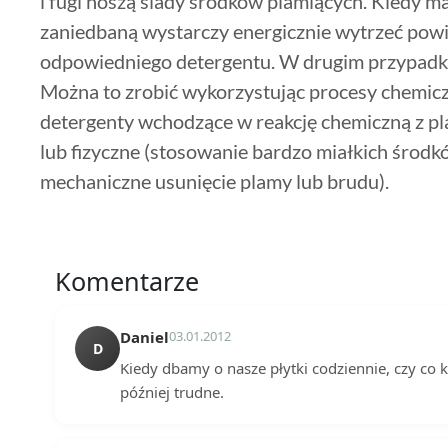
i fugi noszą ślady środków plamiących. Kiedy m
zaniedbaną wystarczy energicznie wytrzeć powi
odpowiedniego detergentu. W drugim przypad
Można to zrobić wykorzystując procesy chemicz
detergenty wchodzące w reakcję chemiczną z pla
lub fizyczne (stosowanie bardzo miałkich środk
mechaniczne usunięcie plamy lub brudu).
Komentarze
Daniel
03.01.2012
D
Kiedy dbamy o nasze płytki codziennie, czy co ki
później trudne.