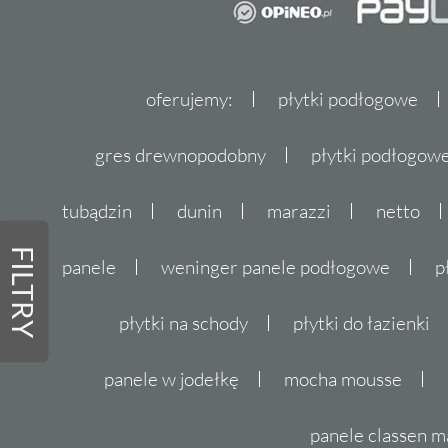
oferujemy:
płytki podłogowe
gres drewnopodobny
płytki podłogo
tubądzin
dunin
marazzi
netto
FILTRY
panele
weninger panele podłogowe
p
płytki na schody
płytki do łazienki
panele w jodełkę
mocha mousse
panele classen m