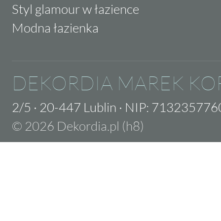
Styl glamour w łazience
Modna łazienka
DEKORDIA MAREK KO
2/5
·
20-447 Lublin
·
NIP: 713235776
© 2026 Dekordia.pl (h8)