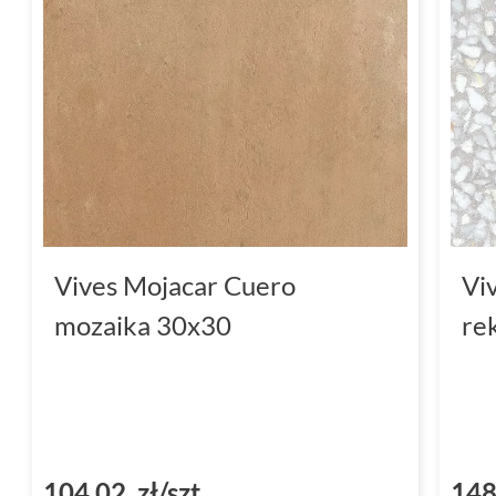
Vives Mojacar Cuero
Vi
mozaika 30x30
re
104,02 zł/szt
148