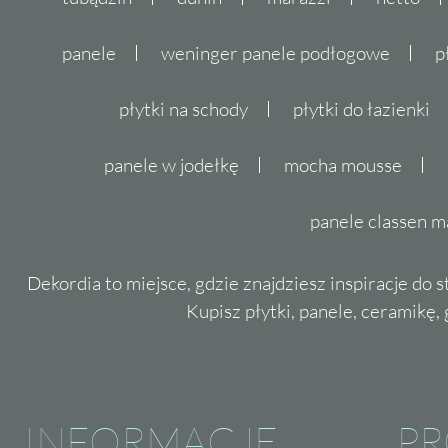
panele
weninger panele podłogowe
p
płytki na schody
płytki do łazienki
panele w jodełkę
mocha mousse
panele classen m
Dekordia to miejsce, gdzie znajdziesz inspiracje do 
Kupisz płytki, panele, ceramikę, g
INFORMACJE
P