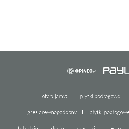
oferujemy:
płytki podłogowe
gres drewnopodobny
płytki podłogo
tubądzin
dunin
marazzi
netto