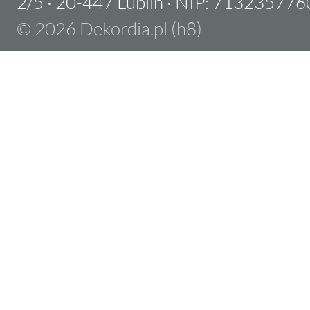
2/5
·
20-447 Lublin
·
NIP: 713235776
© 2026 Dekordia.pl (h8)