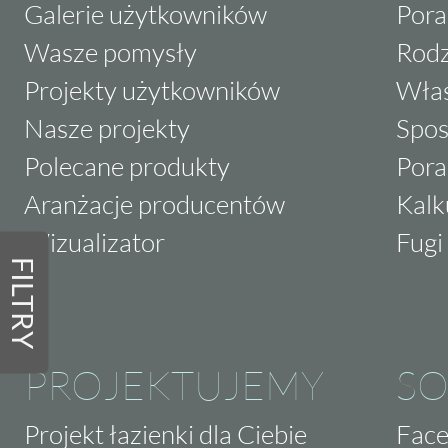
Galerie użytkowników
Pora
Wasze pomysły
Rodz
Projekty użytkowników
Właś
Nasze projekty
Spos
Polecane produkty
Pora
Aranżacje producentów
Kalk
Wizualizator
Fugi 
FILTRY
PROJEKTUJEMY
SO
Projekt łazienki dla Ciebie
Fac