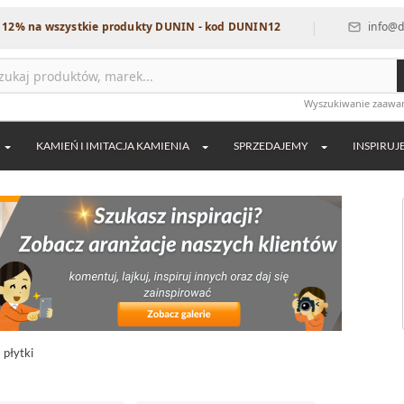
|
wszystkie produkty DUNIN - kod DUNIN12
info@dekordia.pl
Wyszukiwanie zaaw
KAMIEŃ I IMITACJA KAMIENIA
SPRZEDAJEMY
INSPIRUJ
 płytki