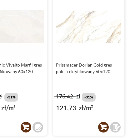
c Vivalto Marfil gres
Prissmacer Dorian Gold gres
yfikowany 60x120
poler rektyfikowany 60x120
zł
176,42
zł
-31%
-31%
zł/m²
121,73 zł/m²