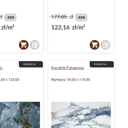
zł
177,05
zł
-31%
-31%
zł/m²
122,16 zł/m²
PROMOCJA
PROMOCJA
ic
Keratile Patagonia
.00 x 120.00
Wymiary: 59.00 x 119.00