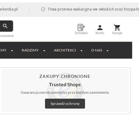
|
Trwa przerwa wakacyjna we włoskich oraz hiszpańskich fabr
Schowek
Konto
Koszyk
ansowane
EMY
RADZIMY
ARCHITEKCI
O NAS
ZAKUPY CHRONIONE
Trusted Shops
Gwarancja zwrotu pieniędzy przy każdym zamówieniu
Sprawdź ochronę