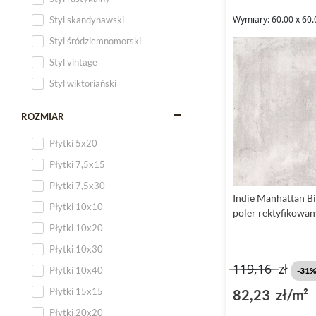
Wymiary: 60.00 x 60.
Styl skandynawski
Styl śródziemnomorski
Styl vintage
Styl wiktoriański
ROZMIAR
Płytki 5x20
Płytki 7,5x15
Płytki 7,5x30
Indie Manhattan Bi
Płytki 10x10
poler rektyfikowa
Płytki 10x20
Płytki 10x30
119,16
zł
Płytki 10x40
-31
Płytki 15x15
82,23 zł/m²
Płytki 20x20