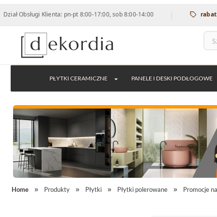
|
ługi Klienta: pn-pt 8:00-17:00, sob 8:00-14:00
rabat 12% na 
PŁYTKI CERAMICZNE
PANELE I DESKI PODŁOGOWE
Home
Produkty
Płytki
Płytki polerowane
Promocje na