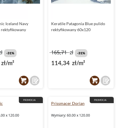
ic Iceland Navy
Keratile Patagonia Blue pulido
s rektyfikowany
rektyfikowany 60x120
zł
165,71
zł
-31%
-31%
zł/m²
114,34 zł/m²
PROMOCJA
PROMOCJA
ic
Prissmacer Dorian
.00 x 120.00
Wymiary: 60.00 x 120.00