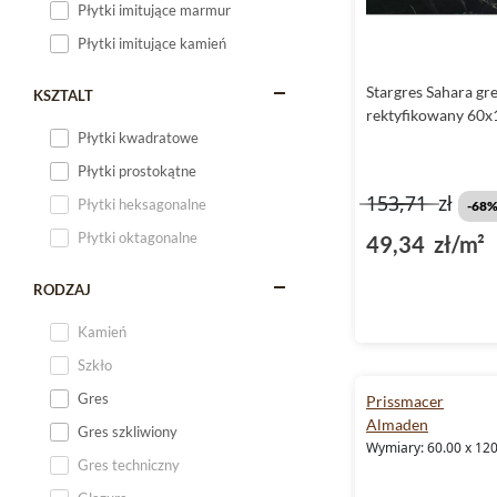
Płytki imitujące marmur
Płytki imitujące kamień
Stargres Sahara gre
KSZTALT
rektyfikowany 60x
Płytki kwadratowe
Płytki prostokątne
153,71
zł
Płytki heksagonalne
-68
Płytki oktagonalne
49,34 zł/m²
RODZAJ
Kamień
Szkło
Gres
Prissmacer
Almaden
Gres szkliwiony
Wymiary: 60.00 x 120
Gres techniczny