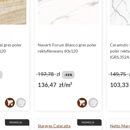
l gres poler
Navarti Forum Blanco gres poler
Ceramstic 
120
rektyfikowany 60x120
poler rekt
(GRS.352A.
197,78
zł
149,75
%
-31%
²
136,47 zł/m²
103,33 
PROMOCJA
PROMOCJA
Stargres Calacatta
Netto Ma