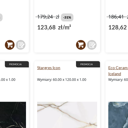
179,24
zł
186,41
%
-31%
123,68 zł/m²
128,62 
PROMOCJA
PROMOCJA
Stargres Icon
Eco Ceram
Iceland
.00 x 1.00
Wymiary: 60.00 x 120.00 x 1.00
Wymiary: 60