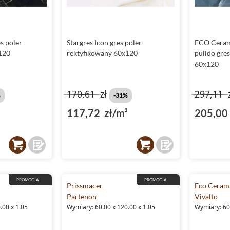
s poler
Stargres Icon gres poler
ECO Ceram
120
rektyfikowany 60x120
pulido gre
60x120
170,61
zł
297,11
%
-31%
117,72 zł/m²
205,00 
PROMOCJA
PROMOCJA
Prissmacer
Eco Ceram
Partenon
Vivalto
.00 x 1.05
Wymiary: 60.00 x 120.00 x 1.05
Wymiary: 60