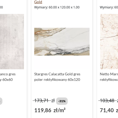
Gold
00
Wymiary: 60.00 x 120.00 x 1.00
Wymiary: 60.
anco gres
Stargres Calacatta Gold gres
Netto Marm
ny 60x60
poler rektyfikowany 60x120
rektyfikow
173,71
zł
103,48
%
-31%
119,86 zł/m²
71,40 z