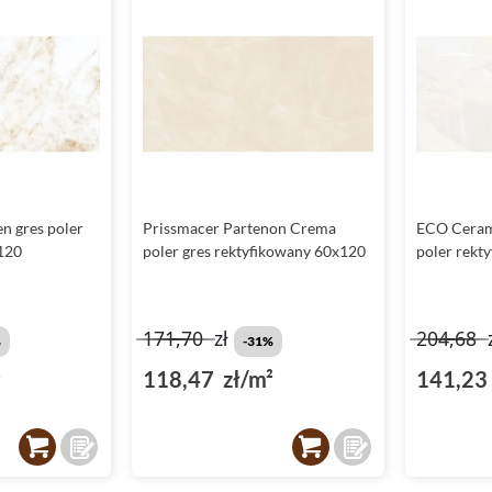
n gres poler
Prissmacer Partenon Crema
ECO Cerami
120
poler gres rektyfikowany 60x120
poler rekt
171,70
zł
204,68
%
-31%
²
118,47 zł/m²
141,23 