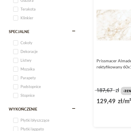
Glazura
Terakota
Klinkier
SPECJALNE
Cokoły
Dekoracje
Listwy
Prissmacer Almade
rektyfikowany 60x
Mozaika
Parapety
Podstopnice
187,67
zł
-31
Stopnice
129,49 zł/m
WYKOŃCZENIE
Płytki błyszczące
Płytki lappato