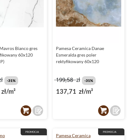
Mavros Bianco gres
Pamesa Ceramica Danae
yfikowany 60x120
Esmeralda gres poler
P)
rektyfikowany 60x120
zł
199,58
zł
-31%
-31%
zł/m²
137,71 zł/m²
PROMOCJA
PROMOCJA
rmo
Pamesa Ceramica