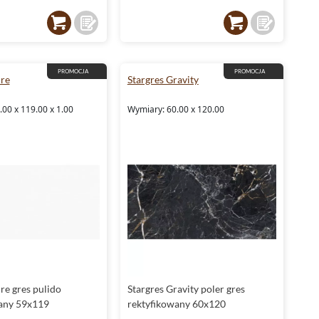
PROMOCJA
PROMOCJA
re
Stargres Gravity
00 x 119.00 x 1.00
Wymiary: 60.00 x 120.00
re gres pulido
Stargres Gravity poler gres
any 59x119
rektyfikowany 60x120