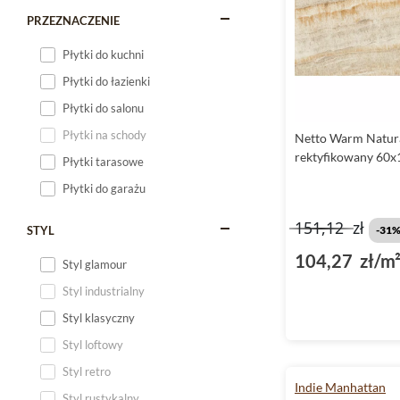
PRZEZNACZENIE
Płytki do kuchni
Płytki do łazienki
Płytki do salonu
Płytki na schody
Netto Warm Natura
rektyfikowany 60x
Płytki tarasowe
Płytki do garażu
151,12
zł
STYL
-31
104,27 zł/m
Styl glamour
Styl industrialny
Styl klasyczny
Styl loftowy
Styl retro
Indie Manhattan
Styl rustykalny