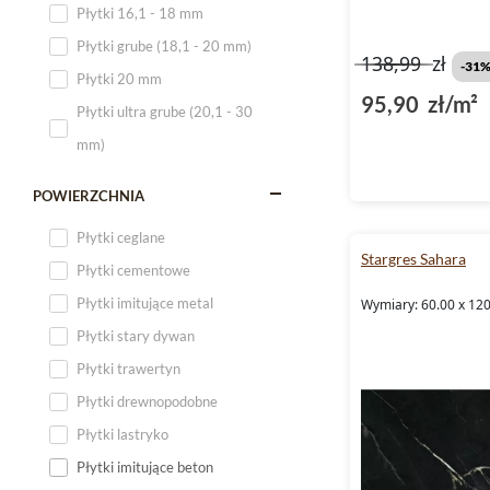
Płytki 16,1 - 18 mm
Płytki 120x60
Płytki grube (18,1 - 20 mm)
138,99
zł
Płytki 75x75
-31
Płytki 20 mm
Płytki 80x80
95,90 zł/m²
Płytki ultra grube (20,1 - 30
Płytki 90x90
mm)
Płytki 120x120
Płytki małe
POWIERZCHNIA
Płytki duże
Płytki ceglane
Stargres Sahara
Płytki wielkoformatowe
Płytki cementowe
Płytki imitujące metal
Wymiary: 60.00 x 120
Płytki stary dywan
Płytki trawertyn
Płytki drewnopodobne
Płytki lastryko
Płytki imitujące beton