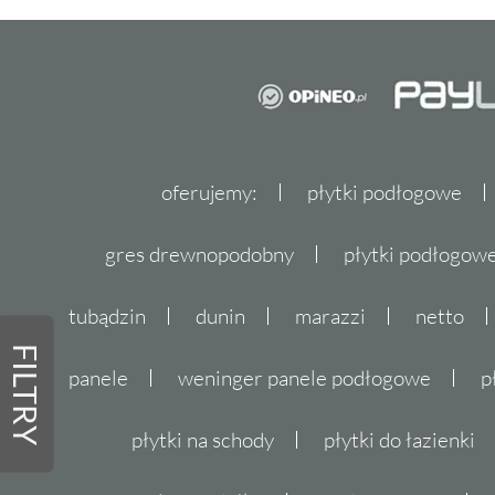
oferujemy:
płytki podłogowe
gres drewnopodobny
płytki podłogo
tubądzin
dunin
marazzi
netto
FILTRY
panele
weninger panele podłogowe
p
płytki na schody
płytki do łazienki