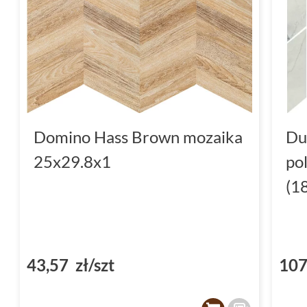
Domino Hass Brown mozaika
Du
25x29.8x1
po
(1
43,57 zł/szt
107