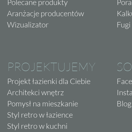
Polecane produkty
Pora
Aranżacje producentów
Kalk
Wizualizator
Fugi 
PROJEKTUJEMY
SO
Projekt łazienki dla Ciebie
Fac
Architekci wnętrz
Inst
Pomysł na mieszkanie
Blog
Styl retro w łazience
Styl retro w kuchni