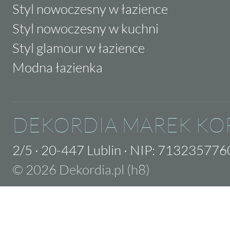
Styl nowoczesny w łazience
Styl nowoczesny w kuchni
Styl glamour w łazience
Modna łazienka
DEKORDIA MAREK KO
2/5
·
20-447 Lublin
·
NIP: 713235776
© 2026 Dekordia.pl (h8)