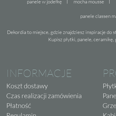
panele w jodełkę
mocha mousse
panele classen m
Dekordia to miejsce, gdzie znajdziesz inspiracje do 
Kupisz płytki, panele, ceramikę, g
INFORMACJE
P
Koszt dostawy
Płyt
Czas realizacji zamówienia
Pane
Płatność
Grze
Regulamin
Kabi