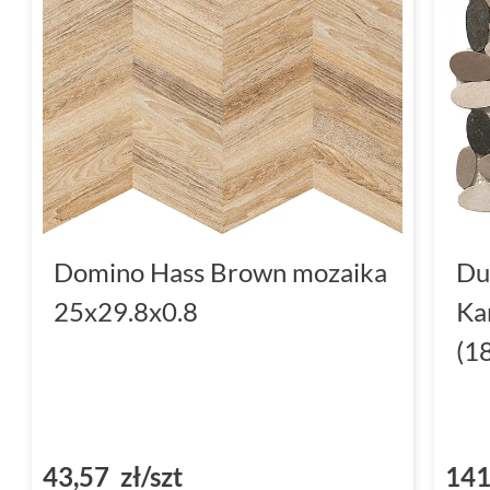
Domino Hass Brown mozaika
Du
25x29.8x0.8
Ka
(1
43,57 zł/szt
141