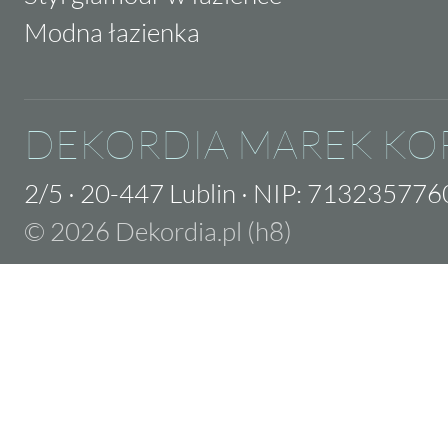
Modna łazienka
DEKORDIA MAREK KO
2/5
·
20-447 Lublin
·
NIP: 713235776
© 2026 Dekordia.pl (h8)