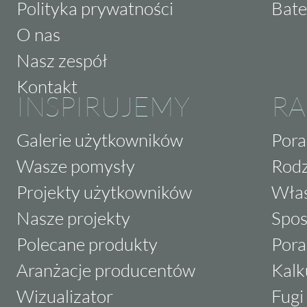
Polityka prywatności
Bate
O nas
Nasz zespół
Kontakt
INSPIRUJEMY
RA
Galerie użytkowników
Pora
Wasze pomysły
Rodz
Projekty użytkowników
Właś
Nasze projekty
Spos
Polecane produkty
Pora
Aranżacje producentów
Kalk
Wizualizator
Fugi 