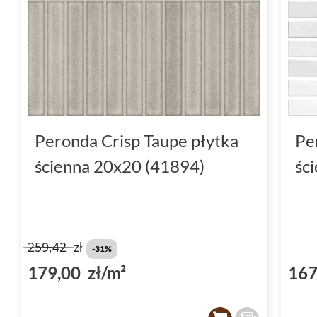
Peronda Crisp Taupe płytka
Pe
ścienna 20x20 (41894)
śc
259,42
zł
-31%
179,00 zł/m²
167