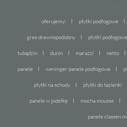
oferujemy:
płytki podłogowe
gres drewnopodobny
płytki podłogo
tubądzin
dunin
marazzi
netto
panele
weninger panele podłogowe
p
płytki na schody
płytki do łazienki
panele w jodełkę
mocha mousse
panele classen m