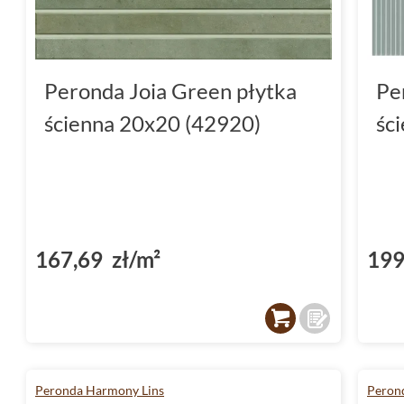
Peronda Joia Green płytka
Pe
ścienna 20x20 (42920)
śc
167,69 zł/m²
199
Peronda Harmony Lins
Peron