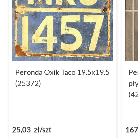
Peronda Oxik Taco 19.5x19.5
Pe
(25372)
pł
(4
25,03 zł/szt
167