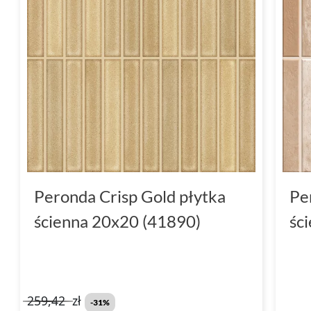
Peronda Crisp Gold płytka
Pe
ścienna 20x20 (41890)
śc
259,42
zł
-31%