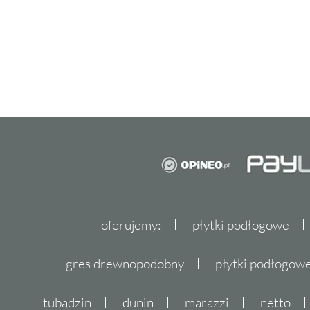
oferujemy:
płytki podłogowe
gres drewnopodobny
płytki podłogo
tubądzin
dunin
marazzi
netto