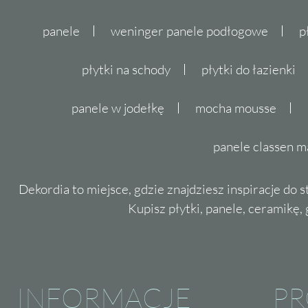
panele
weninger panele podłogowe
p
płytki na schody
płytki do łazienki
panele w jodełkę
mocha mousse
panele classen m
Dekordia to miejsce, gdzie znajdziesz inspiracje do 
Kupisz płytki, panele, ceramikę, g
INFORMACJE
P