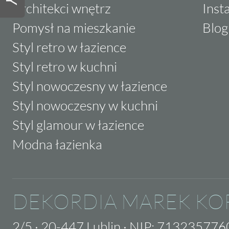
Architekci wnętrz
Inst
Pomysł na mieszkanie
Blog
Styl retro w łazience
Styl retro w kuchni
Styl nowoczesny w łazience
Styl nowoczesny w kuchni
Styl glamour w łazience
Modna łazienka
DEKORDIA MAREK KO
2/5
·
20-447 Lublin
·
NIP: 713235776