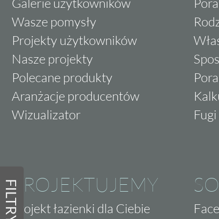
Galerie użytkowników
Pora
Wasze pomysły
Rodz
Projekty użytkowników
Właś
Nasze projekty
Spos
Polecane produkty
Pora
Aranżacje producentów
Kalk
Wizualizator
Fugi 
PROJEKTUJEMY
SO
FILTRY
Projekt łazienki dla Ciebie
Fac