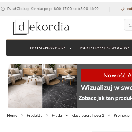
|
ał Obsługi Klienta: pn-pt 8:00-17:00, sob 8:00-14:00
rabat 12
PŁYTKI CERAMICZNE
PANELE I DESKI PODŁOGOWE
Home
Produkty
Płytki
Klasa ścieralności 2
Promocje n