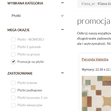
klasa_sc :
Klasa śc
WYBRANA KATEGORIA
promocja 
MEGA OKAZJE
Odkryj naszą wyjątk
długotrwałe zadowolen
Płytki - NOWOŚCI
ale i wytrzymałość. N
Płytki 2 gatunek
Płytki za grosze
Peronda Valentia
Promocje na płytki
Wymiary: 22.30 x 22.
ZASTOSOWANIE
Płytki ścienne
Płytki podłogowe
Płytki tarasowe 2 cm
Płytki elewacyjne