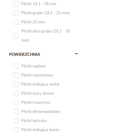
Płytki 16,1 - 18 mm
Płytki 120x60
Płytki grube (18,1 - 20 mm)
Płytki 75x75
Płytki 20 mm
Płytki 80x80
Płytki ultra grube (20,1 - 30
Płytki 90x90
mm)
Płytki 120x120
Płytki małe
POWIERZCHNIA
Płytki duże
Płytki ceglane
Płytki wielkoformatowe
Płytki cementowe
Płytki imitujące metal
Płytki stary dywan
Płytki trawertyn
Płytki drewnopodobne
Płytki lastryko
Płytki imitujące beton