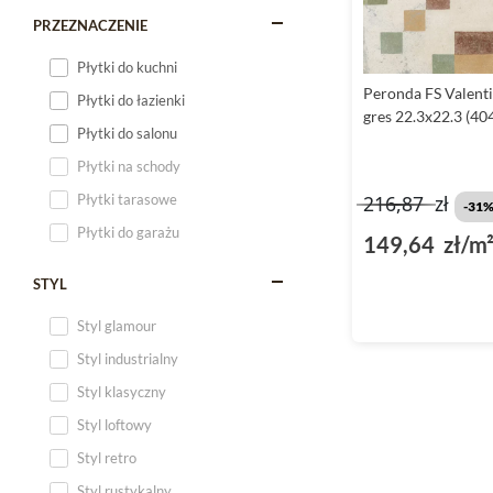
PRZEZNACZENIE
Płytki do kuchni
Peronda FS Valent
Płytki do łazienki
gres 22.3x22.3 (40
Płytki do salonu
Płytki na schody
Płytki tarasowe
216,87
zł
-31
Płytki do garażu
149,64 zł/m
STYL
Styl glamour
Styl industrialny
Styl klasyczny
Styl loftowy
Styl retro
Styl rustykalny