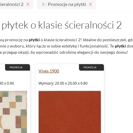
ieralności 2
X :
Promocje na płytki
płytek o klasie ścieralności 2
ową promocję na
płytki
o klasie ścieralności 2! Idealne do pomieszczeń, gdz
ie z wyboru, który łączy w sobie estetykę i funkcjonalność. Te
płytki
dos
ie przegap okazji, by wprowadzić odrobinę elegancji do swojego domu!
PROMOCJA
PROMOCJA
Vives 1900
30 x 0.90
Wymiary: 20.00 x 20.00 x 0.80