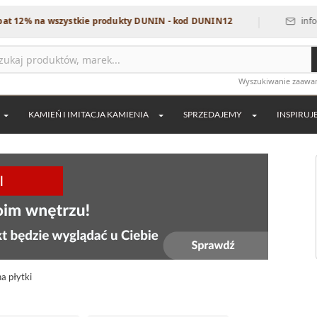
|
% na wszystkie produkty DUNIN - kod DUNIN12
info@dekor
Wyszukiwanie zaaw
KAMIEŃ I IMITACJA KAMIENIA
SPRZEDAJEMY
INSPIRUJ
a płytki