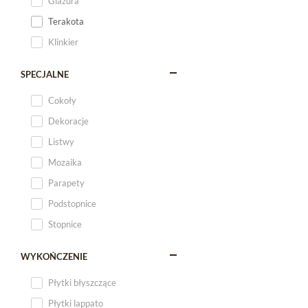
Glazura
Terakota
Klinkier
SPECJALNE
Cokoły
Dekoracje
Listwy
Mozaika
Parapety
Podstopnice
Stopnice
WYKOŃCZENIE
Płytki błyszczące
Płytki lappato