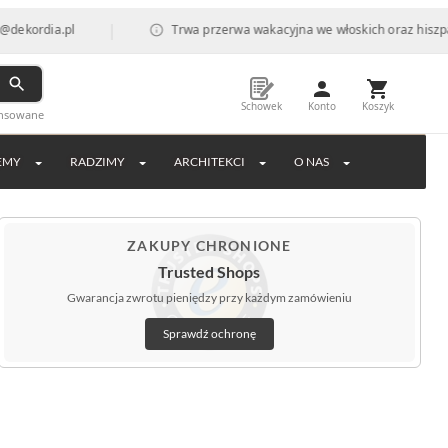
|
dia.pl
Trwa przerwa wakacyjna we włoskich oraz hiszpańskich
Schowek
Konto
Koszyk
ansowane
EMY
RADZIMY
ARCHITEKCI
O NAS
ZAKUPY CHRONIONE
Trusted Shops
Gwarancja zwrotu pieniędzy przy każdym zamówieniu
Sprawdź ochronę