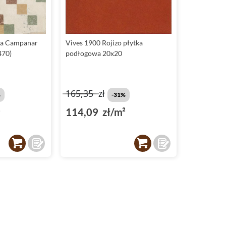
ia Campanar
Vives 1900 Rojizo płytka
470)
podłogowa 20x20
165,35
zł
%
-31%
²
114,09 zł/m²