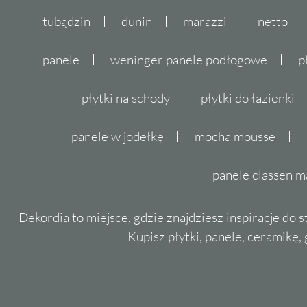
tubądzin
dunin
marazzi
netto
panele
weninger panele podłogowe
p
płytki na schody
płytki do łazienki
panele w jodełkę
mocha mousse
panele classen m
Dekordia to miejsce, gdzie znajdziesz inspiracje do 
Kupisz płytki, panele, ceramikę, g