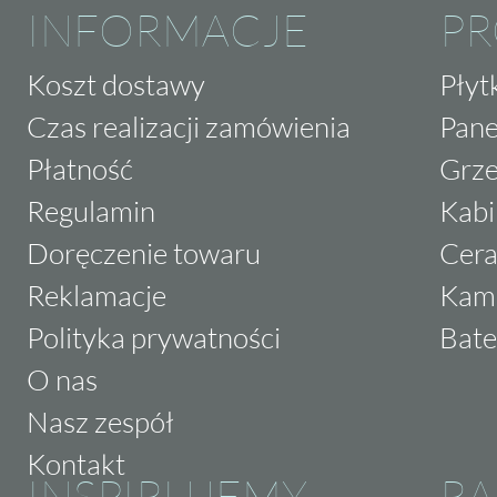
INFORMACJE
P
Koszt dostawy
Płyt
Czas realizacji zamówienia
Pane
Płatność
Grze
Regulamin
Kabi
Doręczenie towaru
Cera
Reklamacje
Kam
Polityka prywatności
Bate
O nas
Nasz zespół
Kontakt
INSPIRUJEMY
RA