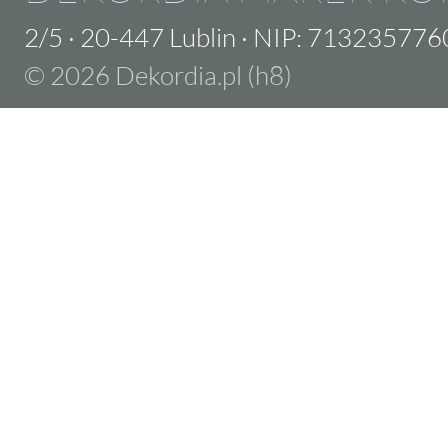
2/5
·
20-447 Lublin
·
NIP: 713235776
© 2026 Dekordia.pl (h8)