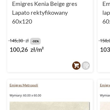
Emigres Kenia Beige gres
Em
Lapato rektyfikowany
la
60x120
60
145,30
zł
150,
-31%
100,26 zł/m²
103
Emigres Metropoli
Emigre
Wymiary: 60.00 x 60.00
Wymiar