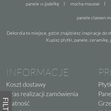
panele w jodełkę
mocha mousse
panele classen m
Dekordia to miejsce, gdzie znajdziesz inspiracje do 
Kupisz płytki, panele, ceramikę, g
INFORMACJE
P
Koszt dostawy
Płyt
Czas realizacji zamówienia
Pane
FILTRY
Płatność
Grze