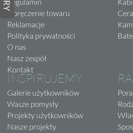
Regulamin
Kabi
Doręczenie towaru
Cera
Reklamacje
Kam
Polityka prywatności
Bate
O nas
Nasz zespół
Kontakt
INSPIRUJEMY
RA
Galerie użytkowników
Pora
Wasze pomysły
Rodz
Projekty użytkowników
Właś
Nasze projekty
Spos