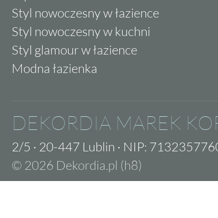
Styl nowoczesny w łazience
Styl nowoczesny w kuchni
Styl glamour w łazience
Modna łazienka
DEKORDIA MAREK KO
2/5
·
20-447 Lublin
·
NIP: 713235776
© 2026 Dekordia.pl (h8)