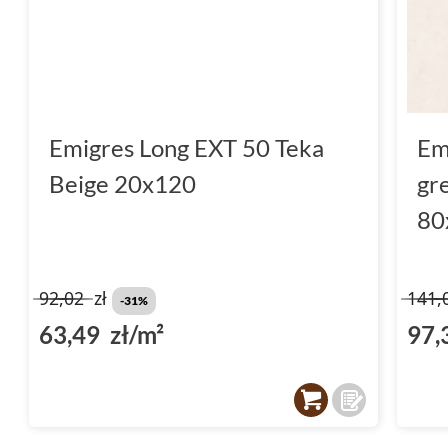
Emigres Long EXT 50 Teka
Em
Beige 20x120
gr
80
92,02
zł
141,
-31%
63,49 zł/m²
97,