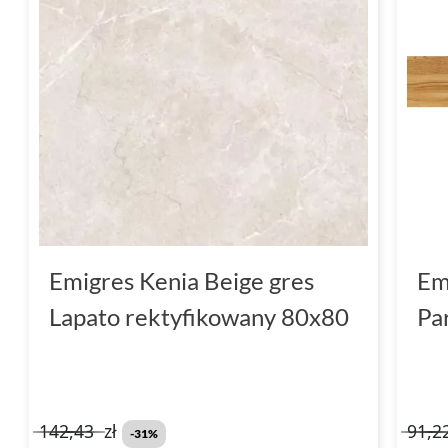
Emigres Kenia Beige gres
Em
Lapato rektyfikowany 80x80
Pa
142,43
zł
91,2
-31%