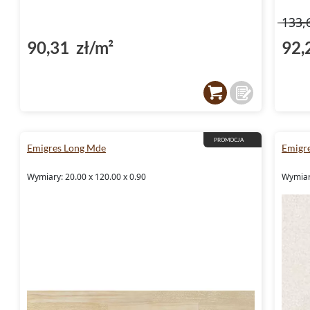
133,
90,31 zł/m²
92,
PROMOCJA
Emigres Long Mde
Emigr
Wymiary: 20.00 x 120.00 x 0.90
Wymiar