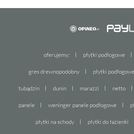
oferujemy:
płytki podłogowe
gres drewnopodobny
płytki podłogo
tubądzin
dunin
marazzi
netto
panele
weninger panele podłogowe
p
płytki na schody
płytki do łazienki