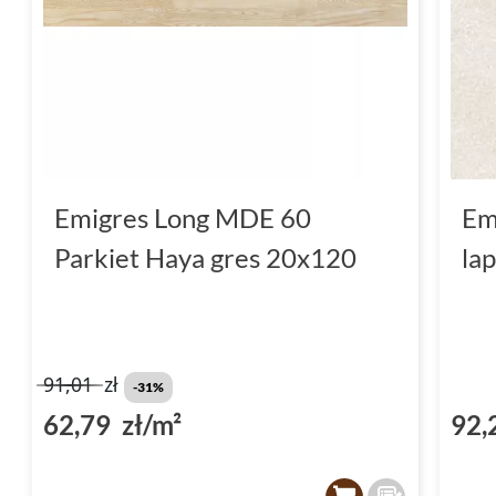
Emigres Long MDE 60
Em
Parkiet Haya gres 20x120
la
91,01
zł
-31%
62,79 zł/m²
92,