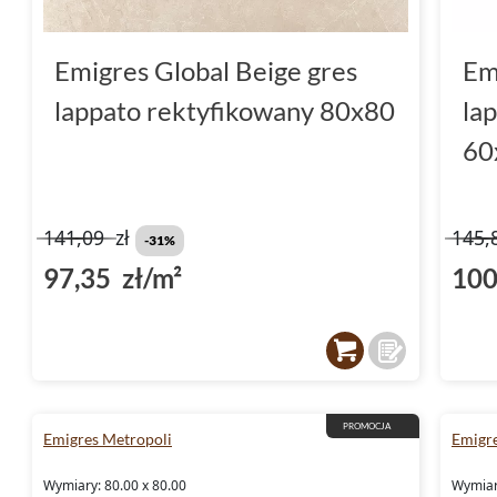
Emigres Global Beige gres
Em
lappato rektyfikowany 80x80
la
60
141,09
zł
145,
-31%
97,35 zł/m²
100
PROMOCJA
Emigres Metropoli
Emigre
Wymiary: 80.00 x 80.00
Wymiar