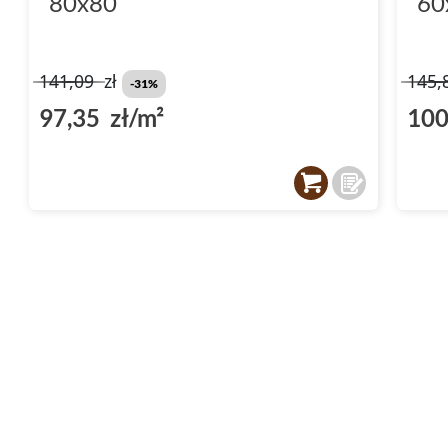
80x80
60
141,09
zł
145,
-31%
97,35 zł/m²
100