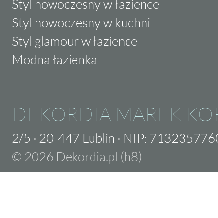
Styl nowoczesny w łazience
Styl nowoczesny w kuchni
Styl glamour w łazience
Modna łazienka
DEKORDIA MAREK KO
2/5
·
20-447 Lublin
·
NIP: 713235776
© 2026 Dekordia.pl (h8)