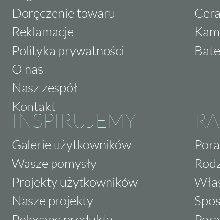
Doręczenie towaru
Cera
Reklamacje
Kam
Polityka prywatności
Bate
O nas
Nasz zespół
Kontakt
INSPIRUJEMY
RA
Galerie użytkowników
Pora
Wasze pomysły
Rodz
Projekty użytkowników
Właś
Nasze projekty
Spos
Polecane produkty
Pora