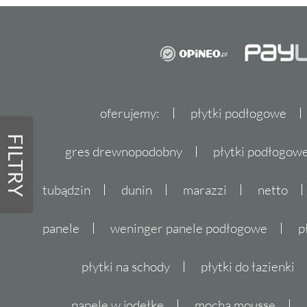
oferujemy:
płytki podłogowe
FILTRY
gres drewnopodobny
płytki podłogo
tubądzin
dunin
marazzi
netto
panele
weninger panele podłogowe
p
płytki na schody
płytki do łazienki
panele w jodełkę
mocha mousse