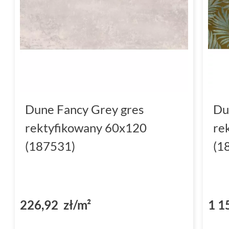
Dune Fancy Grey gres
Du
rektyfikowany 60x120
re
(187531)
(1
226,92 zł/m²
1 1