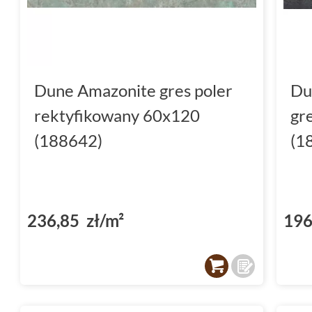
Dune Amazonite gres poler
Du
rektyfikowany 60x120
gr
(188642)
(1
236,85 zł/m²
196