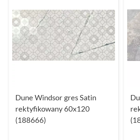
Dune Windsor gres Satin
Du
rektyfikowany 60x120
re
(188666)
(1